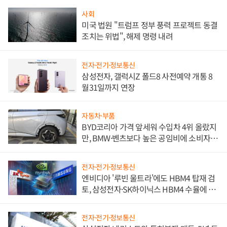
사회
미국 법원 "트럼프 정부 풍력 프로젝트 동결
조치는 위법", 해제 명령 내려
전자·전기·정보통신
삼성전자, 갤럭시Z 폴드8 사전예약 개통 8
월31일까지 연장
자동차·부품
BYD코리아 가격 앞세워 수입차 4위 올랐지
만, BMW·벤츠보다 높은 공임비에 소비자
불만 폭발
전자·전기·정보통신
엔비디아 '루빈 울트라'에도 HBM4 탑재 검
토, 삼성전자·SK하이닉스 HBM4 수율에 주
도권 갈린다
전자·전기·정보통신