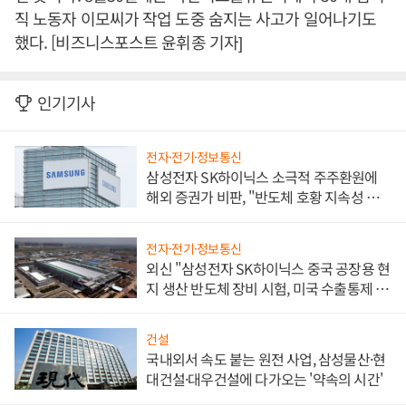
직 노동자 이모씨가 작업 도중 숨지는 사고가 일어나기도
했다. [비즈니스포스트 윤휘종 기자]
인기기사
전자·전기·정보통신
삼성전자 SK하이닉스 소극적 주주환원에
해외 증권가 비판, "반도체 호황 지속성 의
문"
전자·전기·정보통신
외신 "삼성전자 SK하이닉스 중국 공장용 현
지 생산 반도체 장비 시험, 미국 수출통제 대
비"
건설
국내외서 속도 붙는 원전 사업, 삼성물산·현
대건설·대우건설에 다가오는 '약속의 시간'