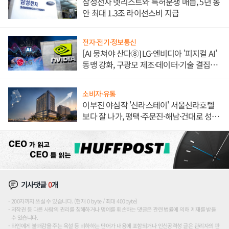
삼성전자 넷리스트와 특허분쟁 매듭, 5년 동
안 최대 1.3조 라이선스비 지급
전자·전기·정보통신
[AI 뭉쳐야 산다⑧] LG·엔비디아 '피지컬 AI'
동맹 강화, 구광모 제조·데이터·기술 결집
해 종합 로보틱스 기업으로
소비자·유통
이부진 야심작 '신라스테이' 서울신라호텔
보다 잘 나가, 평택·주문진·해남·건대로 성
장판 더 넓힌다
기사댓글
0
개
200자까지 쓰실 수 있습니다. (현재 0 byte / 최대 400byte)
저작권 등 다른 사람의 권리를 침해하거나 명예를 훼손하는 댓글은 관련 법률에 의해 제재를 받을
수 있습니다.
타인에게 불쾌감을 주는 욕설 등 비하하는 단어가 내용에 포함되거나 인신공격성 글은 관리자의 판