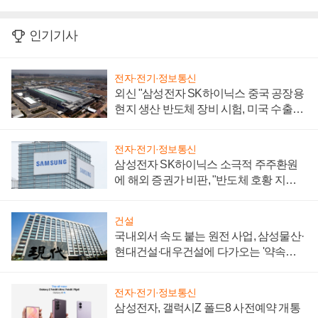
인기기사
전자·전기·정보통신
외신 "삼성전자 SK하이닉스 중국 공장용
현지 생산 반도체 장비 시험, 미국 수출통
제 대비"
전자·전기·정보통신
삼성전자 SK하이닉스 소극적 주주환원
에 해외 증권가 비판, "반도체 호황 지속
성 의문"
건설
국내외서 속도 붙는 원전 사업, 삼성물산·
현대건설·대우건설에 다가오는 '약속의
시간'
전자·전기·정보통신
삼성전자, 갤럭시Z 폴드8 사전예약 개통