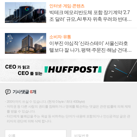
인터넷·게임·콘텐츠
빅테크 메모리반도체 포함 장기계약 '2.7
조 달러' 규모, AI 투자 위축 우려와 반대
신호
소비자·유통
이부진 야심작 '신라스테이' 서울신라호
텔보다 잘 나가, 평택·주문진·해남·건대로
성장판 더 넓힌다
기사댓글
0
개
200자까지 쓰실 수 있습니다. (현재 0 byte / 최대 400byte)
저작권 등 다른 사람의 권리를 침해하거나 명예를 훼손하는 댓글은 관련 법률에 의해 제재
를 받을 수 있습니다.
타인에게 불쾌감을 주는 욕설 등 비하하는 단어가 내용에 포함되거나 인신공격성 글은 관
리자의 판단에 의해 삭제 합니다.