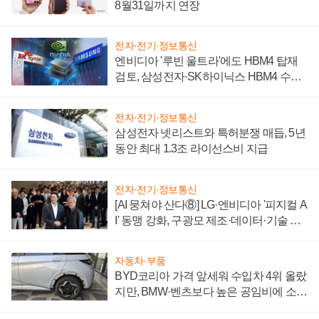
8월31일까지 연장
전자·전기·정보통신
엔비디아 '루빈 울트라'에도 HBM4 탑재
검토, 삼성전자·SK하이닉스 HBM4 수율
에 주도권 갈린다
전자·전기·정보통신
삼성전자 넷리스트와 특허분쟁 매듭, 5년
동안 최대 1.3조 라이선스비 지급
전자·전기·정보통신
[AI 뭉쳐야 산다⑧] LG·엔비디아 '피지컬 A
I' 동맹 강화, 구광모 제조·데이터·기술 결
집해 종합 로보틱스 기업으로
자동차·부품
BYD코리아 가격 앞세워 수입차 4위 올랐
지만, BMW·벤츠보다 높은 공임비에 소비
자 불만 폭발