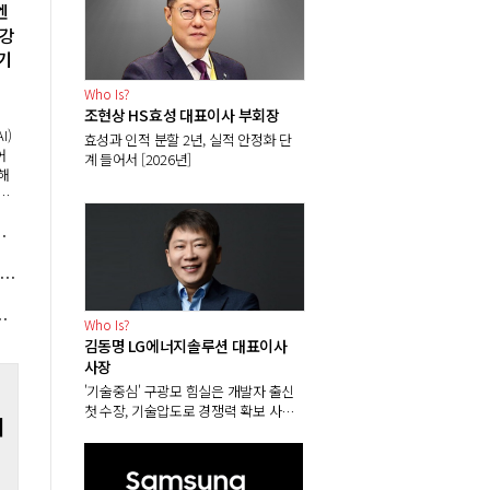
엔
 강
기
Who Is?
조현상 HS효성 대표이사 부회장
효성과 인적 분할 2년, 실적 안정화 단
어
계 들어서 [2026년]
해
기
업
경영권 갈등 불씨 되살아나나
보
지금이 중국과 벌어진 격차 따라갈 골든타임", 로봇업계 "로봇 파운드리 산업 성장축으로 육성해야"
가 비판, "반도체 호황 지속성 의문"
Who Is?
김동명 LG에너지솔루션 대표이사
사장
'기술중심' 구광모 힘실은 개발자 출신
첫 수장, 기술압도로 경쟁력 확보 사활
버
[2026년]