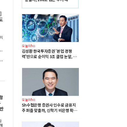
재원에 쏠리는 눈
]
도
수
이지
오늘Who
 전국적 전기 절약 캠페인으로 소비 600MW 줄여
김성환 한국투자증권 '본업 경쟁
력'만으로 순이익 3조 클럽 눈앞, 한
식량 부족 초래할 수도, 내년 4900만 명 기아 직면 가능성"
국금융지주 경영승계 길 여는 '공신'
함
오늘Who
규
Sh수협은행 증권사 인수로 금융지
 반
주 퍼즐 맞출까, 신학기 비은행 확장
속도전
공
위해