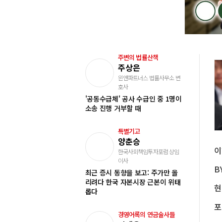
주변의 법률산책
주상은
윈앤파트너스 법률사무소 변
호사
'공동수급체' 공사 수급인 중 1명이
소송 진행 거부할 때
특별기고
양춘승
한국사회책임투자포럼 상임
이사
최근 증시 동향을 보고: 주가만 올
리려다 한국 자본시장 근본이 위태
롭다
경영어록의 연금술사들