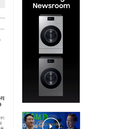
보험업계 퇴직연금 경쟁력 추락 비상, '수수료 무료' 'AI 확대'로 점유율 사수 안간힘
J올리브영 일본 온라인 시장 공략 속도, 이선정 한국 성공모델 이식으로 차별화 승부
 요금인하 취지 무색해질 판
터리
9
의
P)
나
 유