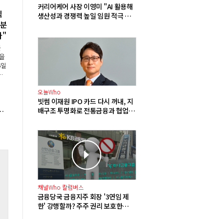
커리어케어 사장 이영미 "AI 활용해
익
생산성과 경쟁력 높일 임원 적극 영
3분
입해야"
하"
출
원을
6일
비
손
"하
오늘Who
분
빗썸 이재원 IPO 카드 다시 꺼내, 지
의혹 심의, 최대 15조 과징금 가능성
배구조 투명화로 전통금융과 협업
확대 기반 다진다
채널Who 칼럼버스
리
금융당국 금융지주 회장 '3연임 제
한' 강행할까? 주주 권리 보호한다던
이재명 정부의 모순