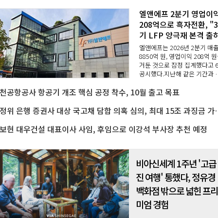
엘앤에프 2분기 영업이
208억으로 흑자전환, "
기 LFP 양극재 본격 출
엘앤에프는 2026년 2분기 매
8850억 원, 영업이익 208억 
거둔 것으로 잠정 집계했다고 
공시했다.지난해 같은 기간과 
교해 매출은 70.2% 늘고, 영업
천공항공사 항공기 개조 핵심 공정 착수, 10월 출고 목표
익은 흑자 전환했다.회사 측은 
이니켈 양극재 판매량 증가로 
기 기준 역대 최대 출..
공정위 은행 증권사 대상 국고채 담합 
보현 대우건설 대표이사 사임, 후임으로 이강석 부사장 추천 예정
비아신세계 1주년 '고급
진 여행' 통했다, 정유경
백화점 밖으로 넓힌 프
미엄 경험