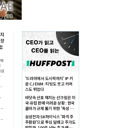
 지
원장
없
업체
로
지급
'드라마에서 도시락까지' IP 키
급
운 CJ ENM : 티빙도 웃고 커머
브 플랫폼' 야망에 네이버 뒷배 자처
증
스도 뛰었다
발
임비에 소비자 불만 폭발
바닷속 산호 해치는 선크림은 미
국·유럽 판매 어려운 상황 : 한국
12조 가시권, 이한우 목동아파트단지 재건축에서 '기념비적 성적' 겨냥
콜마가 규제 뚫기 위한 '독성 테
스트' 통과했다
삼성전자 SK하이닉스 '파격 주
'AI 전환' 흐름에 대응 나서, 현대차 보스턴다이나믹스 사업 기회 커져
주환원'으로 투심 달래고 주가도
받칠까, 100조 넘는 추가 배당