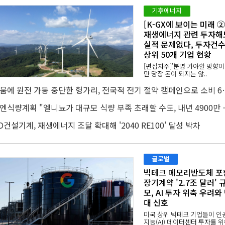
기후에너지
[K-GX에 보이는 미래 ②
재생에너지 관련 투자해
실적 문제없다, 투자건
상위 50개 기업 현황
[편집자주]'분명 가야할 방향
만 당장 돈이 되지는 않..
가뭄에 원전 가동 중단한 헝가리,
유엔식량계획 "엘니뇨가 대규모 
D건설기계, 재생에너지 조달 확대해 '2040 RE100' 달성 박차
글로벌
빅테크 메모리반도체 포
장기계약 '2.7조 달러' 
모, AI 투자 위축 우려와
대 신호
미국 상위 빅테크 기업들이 인
지능(AI) 데이터센터 투자를 