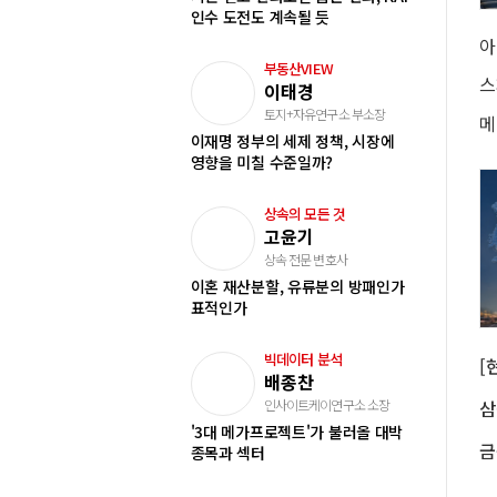
인수 도전도 계속될 듯
부동산VIEW
이태경
토지+자유연구소 부소장
메
이재명 정부의 세제 정책, 시장에
영향을 미칠 수준일까?
상속의 모든 것
고윤기
상속 전문 변호사
이혼 재산분할, 유류분의 방패인가
표적인가
빅데이터 분석
배종찬
인사이트케이연구소 소장
'3대 메가프로젝트'가 불러올 대박
종목과 섹터