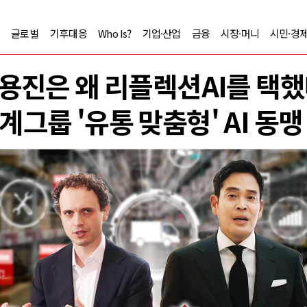
글로벌
기후대응
Who Is?
기업·산업
금융
시장·머니
시민·경
용진은 왜 리플렉션AI를 택
계그룹 '유통 맞춤형' AI 동맹