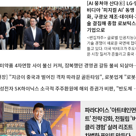
[AI 뭉쳐야 산다⑧] LG·
비디아 '피지컬 AI' 동맹
화, 구광모 제조·데이터·
술 결집해 종합 로보틱스
기업으로
<편집자주> 글로벌 인공지능(AI)
기술 경쟁이 새로운 국면에 접
들고 있다. 미국 빅테크가 주도
온 시장 질서가 흔들리고 중국 
업들의 추격이 빨라지면서 산
한미약품 4자연합 사이 불신 커져, 잠복했던 
판도도 빠르게 재편될 조짐을 
인다...
[현장] "
삼성전자 SK하이닉스 소극적 주주환원에 해외 증권
파라다이스 '아트테인먼
트' 전략 강화, 전필립 '
클리 경험' 살려 리조트
차별화 포인트 만든다