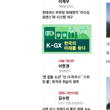
이재우
재팬올 발행인
현대카드 부회장 정태영의 '리더십
로맨스'와 시스템 야구
H
CINE 레시피
이현경
영화평론가
'맨 끝줄 소년' '인 더 하우스' '스위
밍 풀', 창작과 현실의 경계
컴퍼니 백브리핑
김수헌
MTN 기업&경영센터장
시련 딛고 한화오션 품은 한화, KAI