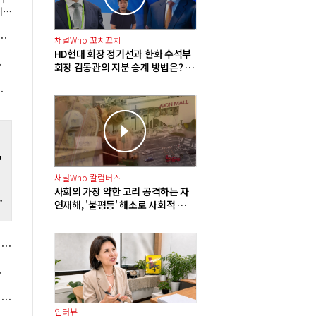
재
고
노조, 11일 여의도서 '지방 이전 반대' 결의대회
퓨처
채널Who 꼬치꼬치
6
HD현대 회장 정기선과 한화 수석부
으로 9배 증가
회장 김동관의 지분 승계 방법은? 배
당 확대에 주식담보대출 그리고 합
'피지컬 AI' 논의 전망
병
'
채널Who 칼럼버스
사회의 가장 약한 고리 공격하는 자
리
연재해, '불평등' 해소로 사회적 재
난 방지해야
LIGD&A 2분기 영업이익 1057억 29.5% 늘어, 천궁-II 포함 유도무기 매출 42% 증가
대 최대 실적"
[오늘의 주목주] 'SK하이닉스 최대주주' SK스퀘어 주가 13%대 내려, 코스피 반도체 약세에 6290선 하락 마감
인터뷰