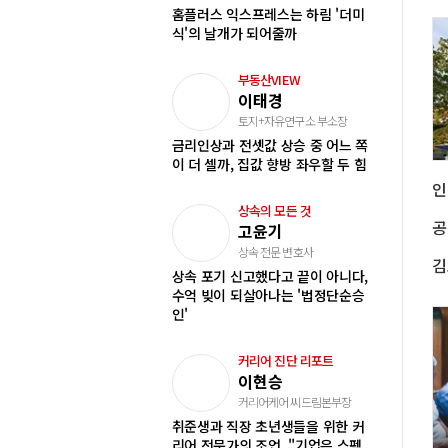
홈플러스 익스프레스는 하림 '더미
식'의 날개가 되어줄까
부동산VIEW
이태경
토지+자유연구소 부소장
금리인상과 전셋값 상승 중 어느 쪽
이 더 셀까, 집값 향방 좌우할 두 힘
인
상속의 모든 것
고윤기
상속 전문 변호사
김
상속 포기 신고했다고 끝이 아니다,
수억 빚이 되살아나는 '법정단순승
인'
커리어 진단 리포트
이현승
커리어케어 씨드림본부장
취준생과 직장 초년생들을 위한 커
리어 전문가의 조언, "기업은 스펙