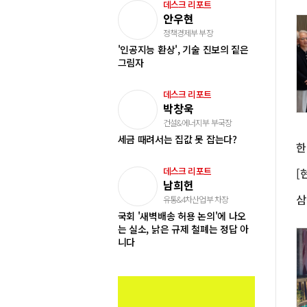
데스크 리포트
안우현
정책경제부 부장
'인공지능 환상', 기술 진보의 짙은
그림자
데스크 리포트
박창욱
건설&에너지부 부국장
세금 때려서는 집값 못 잡는다?
데스크 리포트
남희헌
유통&4차산업부 차장
국회 '새벽배송 허용 논의'에 나오
는 실소, 낡은 규제 철폐는 정답 아
니다