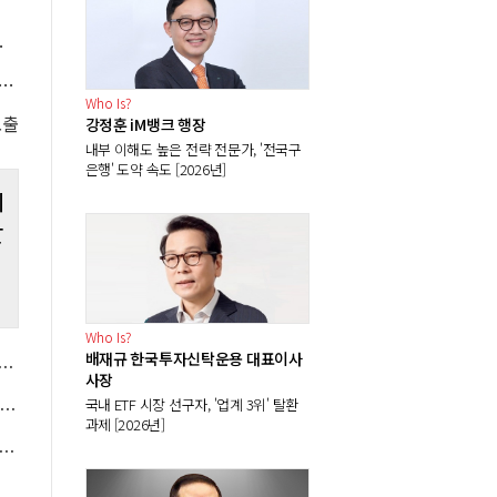
 인프라 확대 가능성"
 AI 지출에도 개인 투자자는 '베팅', 주가 하락 저가매수 기회로 삼아
Who Is?
노출
강정훈 iM뱅크 행장
내부 이해도 높은 전략 전문가, '전국구
은행' 도약 속도 [2026년]
테
잘
Who Is?
배재규 한국투자신탁운용 대표이사
028년 초과배당 검토", 디앤디플랫폼리츠 "세미콜론 문래 매각으로 특별배당"
사장
국내 ETF 시장 선구자, '업계 3위' 탈환
 넷리스트와 특허분쟁 매듭, 5년 동안 최대 1.3조 라이선스비 지급
과제 [2026년]
원 '대출 대란' 해결 과제 안아, 잔금·중도금·이주비 대출 길 열어주나