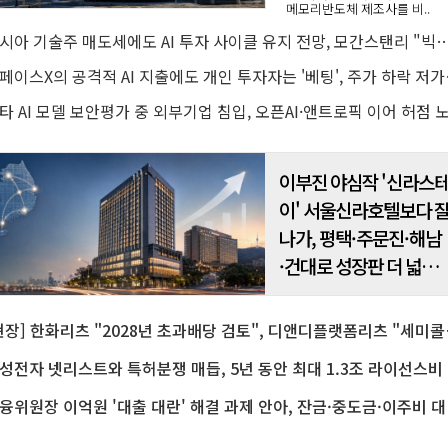
메모리반도체 제조사를 비..
아시아 기술주 매도세에도 AI 투자 사이클 유지 전망, 모간스탠리 "빅테크
스페이스X의 공격적
타 AI 모델 보안평가 중 외부기업 침입, 오픈AI·앤트로픽 이어 허점 
이부진 야심작 '신라스
이' 서울신라호텔보다 
나가, 평택·주문진·해남
·건대로 성장판 더 넓힌
다
[현장] 한화리츠 "2
삼성전자
금융위원장 이억