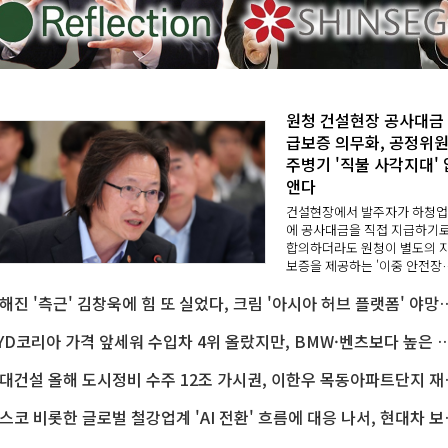
원청 건설현장 공사대금
급보증 의무화, 공정위
주병기 '직불 사각지대' 
앤다
건설현장에서 발주자가 하청
에 공사대금을 직접 지급하기
합의하더라도 원청이 별도의 
보증을 제공하는 '이중 안전장
치'가 마련된다.발주자 직접 지
이해진 '측근' 김창욱에 힘 또 실었다, 크림 '아시아 허
합의만 있으면 원청의 지급보
의무를 면제하던 제도를 바꿔 
주자가 약속을 지키지 않..
BYD코리아 가격 앞세워 수입차 4위 올랐지만, BMW·벤츠보다 높은 공
현대건설 올해 도시정비 수주 
포스코 비롯한 글로벌 철강업계 