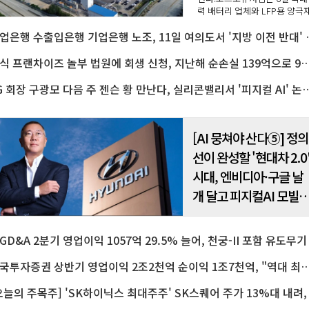
력 배터리 업체와 LFP용 양극
대규모 장기 공급에 합의했다
산업은행 수출입은행 기업은행 
밝혔다.합의에 따르면 포스코
엠은 2027년부터 2032년까지 
년 동안 19만 톤 이상의 LF..
한식 프랜차이즈 놀부 법원에 회생 신청, 지난해 순손실 139억
LG 회장 구광모 다음 주 젠슨 황 만난다, 실리콘밸리서 
[AI 뭉쳐야 산다⑤] 정의
선이 완성할 '현대차 2.0
시대, 엔비디아·구글 날
개 달고 피지컬AI 모빌
티 선두기업 도약
한국투자증권 상반기 영업이익 2조2천억 순이익 1조7천억, "역