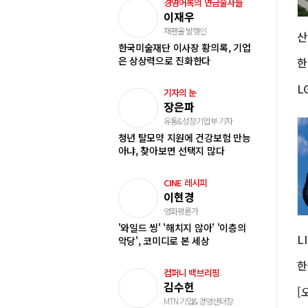
경영어록의 연금술사들
이재우
재팬올 발행인
한국미술재단 이사장 황의록, 기업
은 상상력으로 진화한다
기자의 눈
장은파
유통&성장기업부 기자
청년 탈모약 지원에 건강보험 만능
아냐, 찾아보면 선택지 많다
CINE 레시피
이현경
영화평론가
'와일드 씽' '해치지 않아' '이층의
악당', 코미디로 본 세상
컴퍼니 백브리핑
김수헌
MTN 기업&경영센터장