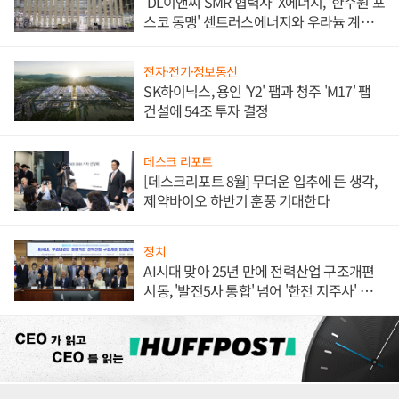
'DL이앤씨 SMR 협력사' X에너지, '한수원 포
스코 동맹' 센트러스에너지와 우라늄 계약
체결
전자·전기·정보통신
SK하이닉스, 용인 'Y2' 팹과 청주 'M17' 팹
건설에 54조 투자 결정
데스크 리포트
[데스크리포트 8월] 무더운 입추에 든 생각,
제약바이오 하반기 훈풍 기대한다
정치
AI시대 맞아 25년 만에 전력산업 구조개편
시동, '발전5사 통합' 넘어 '한전 지주사' 재편
론도