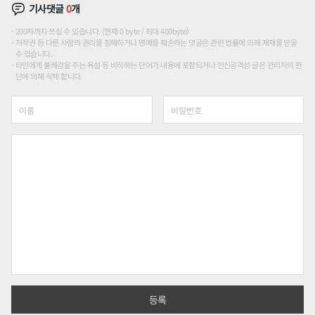
기사댓글
0
개
200자까지 쓰실 수 있습니다. (현재 0 byte / 최대 400byte)
저작권 등 다른 사람의 권리를 침해하거나 명예를 훼손하는 댓글은 관련 법률에 의해 제재를 받을
수 있습니다.
타인에게 불쾌감을 주는 욕설 등 비하하는 단어가 내용에 포함되거나 인신공격성 글은 관리자의 판
단에 의해 삭제 합니다.