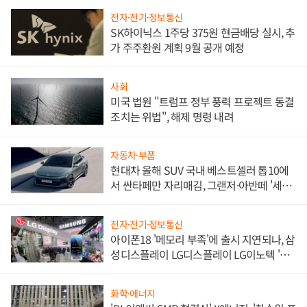
전자·전기·정보통신
SK하이닉스 1주당 375원 현금배당 실시, 추
가 주주환원 계획 9월 공개 예정
사회
미국 법원 "트럼프 정부 풍력 프로젝트 동결
조치는 위법", 해제 명령 내려
자동차·부품
현대차 올해 SUV 국내 베스트셀러 톱10에
서 싼타페만 자리매김, 그랜저·아반떼 '세단
쌍끌이'로 내수 방어
전자·전기·정보통신
아이폰18 '메모리 부족'에 출시 지연되나, 삼
성디스플레이 LG디스플레이 LG이노텍 '탈
애플' 수익 다각화 속도
화학·에너지