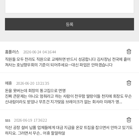
홈플러스
2026-06-24 04:16:44
직원들 모두 전라도 직원으로 교체하면 반드시 성공합니다 김사장님 전국에 흩어
져사는 호남향우회의 기준이 되어주세요ㅡ대신 파업은 안하겠습니다
에휴
2026-06-20 13:21:35
돈을 못버는데 회장의 똥고집으로 연명
진짜 큰문제는 아니오 멈춰라고 하는 사람이 전무함 딸랑이들 천지에 회장도 무슨
신내림이라도 받았나 무조건 지가맞음 브레이크가 없는 회사라 미래가 영...
sss
2026-06-19 17:36:22
익산 공장 설비 납품 업체들에게 대금 지급을 온갖 트집을 잡으면서 안하고 있기도
하지요. 그러면서 무슨.. 어휴 할말하않