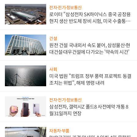
전자·전기·정보통신
로이터 "삼성전자 SK하이닉스 중국 공장용
현지 생산 반도체 장비 시험, 미국 수출통제
대비"
건설
원전 건설 국내외서 속도 붙어, 삼성물산·현
대건설·대우건설에 다가오는 '약속의 시간'
사회
미국 법원 "트럼프 정부 풍력 프로젝트 동결
조치는 위법", 해제 명령 내려
전자·전기·정보통신
삼성전자, 갤럭시Z 폴드8 사전예약 개통 8
월31일까지 연장
자동차·부품