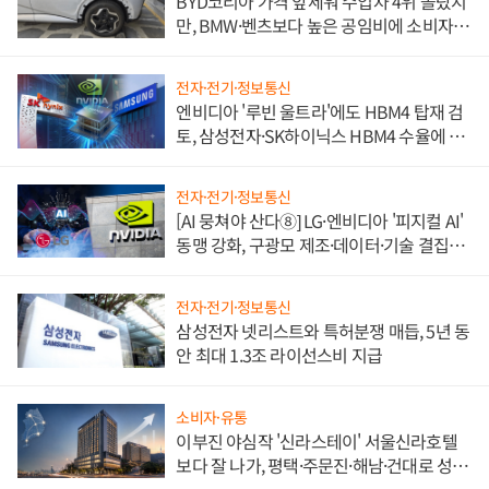
BYD코리아 가격 앞세워 수입차 4위 올랐지
만, BMW·벤츠보다 높은 공임비에 소비자
불만 폭발
전자·전기·정보통신
엔비디아 '루빈 울트라'에도 HBM4 탑재 검
토, 삼성전자·SK하이닉스 HBM4 수율에 주
도권 갈린다
전자·전기·정보통신
[AI 뭉쳐야 산다⑧] LG·엔비디아 '피지컬 AI'
동맹 강화, 구광모 제조·데이터·기술 결집
해 종합 로보틱스 기업으로
전자·전기·정보통신
삼성전자 넷리스트와 특허분쟁 매듭, 5년 동
안 최대 1.3조 라이선스비 지급
소비자·유통
이부진 야심작 '신라스테이' 서울신라호텔
보다 잘 나가, 평택·주문진·해남·건대로 성
장판 더 넓힌다