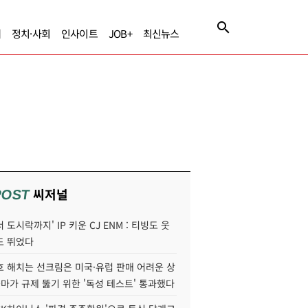
제
정치·사회
인사이트
JOB+
최신뉴스
씨저널
POST
 도시락까지' IP 키운 CJ ENM : 티빙도 웃
도 뛰었다
호 해치는 선크림은 미국·유럽 판매 어려운 상
콜마가 규제 뚫기 위한 '독성 테스트' 통과했다