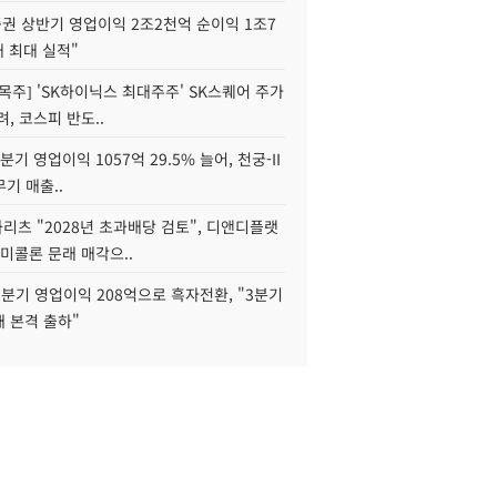
권 상반기 영업이익 2조2천억 순이익 1조7
대 최대 실적"
목주] 'SK하이닉스 최대주주' SK스퀘어 주가
려, 코스피 반도..
2분기 영업이익 1057억 29.5% 늘어, 천궁-II
기 매출..
화리츠 "2028년 초과배당 검토", 디앤디플랫
미콜론 문래 매각으..
분기 영업이익 208억으로 흑자전환, "3분기
재 본격 출하"