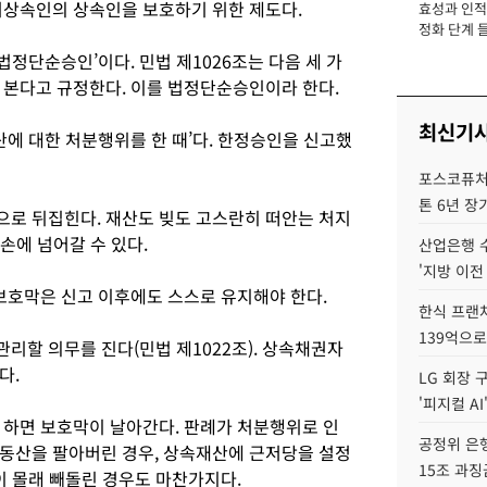
피상속인의 상속인을 보호하기 위한 제도다.
효성과 인적 
장
정화 단계 들
법정단순승인’이다. 민법 제1026조는 다음 세 가
 본다고 규정한다. 이를 법정단순승인이라 한다.
최신기
산에 대한 처분행위를 한 때’다. 한정승인을 신고했
포스코퓨처엠
톤 6년 장
로 뒤집힌다. 재산도 빚도 고스란히 떠안는 처지
 손에 넘어갈 수 있다.
산업은행 
'지방 이전
 보호막은 신고 이후에도 스스로 유지해야 한다.
한식 프랜
139억으로
리할 의무를 진다(민법 제1022조). 상속채권자
다.
LG 회장 
'피지컬 AI
 하면 보호막이 날아간다. 판례가 처분행위로 인
공정위 은행
동산을 팔아버린 경우, 상속재산에 근저당을 설정
15조 과징
이 몰래 빼돌린 경우도 마찬가지다.