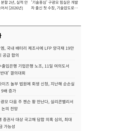
분할 2년, 실적 안
'기술중심' 구광모 힘실은 개발
이사 사장
어서 [2026년]
자 출신 첫 수장, 기술압도로
경쟁력 확보 사활 [2026년]
사
, 국내 배터리 제조사에 LFP 양극재 19만
기 공급 합의
수출입은행 기업은행 노조, 11일 여의도서
 반대' 결의대회
차이즈 놀부 법원에 회생 신청, 지난해 순손실
 9배 증가
구광모 다음 주 젠슨 황 만난다, 실리콘밸리서
' 논의 전망
 증권사 대상 국고채 담합 의혹 심의, 최대
금 가능성