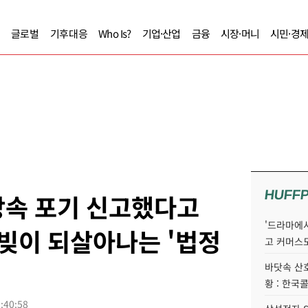
글로벌
기후대응
Who Is?
기업·산업
금융
시장·머니
시민·경
HUFF
 상속 포기 신고했다고
'드라마에서
 빚이 되살아나는 '법정
고 커머스
바닷속 산
황 : 한국
:40:58