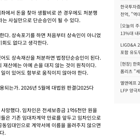
한국투자증
계좌에서 돈을 찾아 생활비로 쓴 경우에도 처분행
천억, "역
다’라는 사실만으로 단순승인이 될 수 있다.
[오늘의 주
13%대 내
한다. 상속포기를 하면 처음부터 상속인이 아니었
기회도 없다고 생각한다.
LIGD&A 
포함 유도무
했어도 상속재산을 처분하면 법정단순승인이 된다.
[현장] 한
재산에는 아예 손을 대지 않는 것이 원칙이다.
폼리츠 "세
 일이 있어도 함부로 움직이지 않아야 한다.
엘앤에프 2
되는가. 2026년 5월에 대법원 판결(2025다
LFP 양극
월 사망했다. 임차인은 전세보증금 1억6천만 원을
인들은 기존 임대차계약 만료를 앞두고 임차인으로
 공동임대인으로 계약서에 이름을 올려주지 않으면
다.