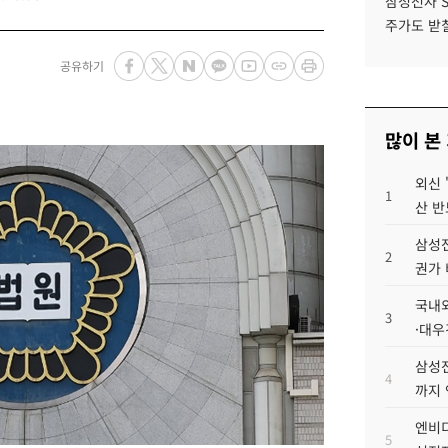
삼성전자 
주가도 받칠
공유하기
많이 본
외신 
1
산 반
삼성전
2
권가 
국내외
3
·대우
삼성전
4
까지
엔비디
5