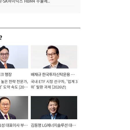
·SK하이닉스 HBM4 수율에..
?
뱅크 행장
배재규 한국투자신탁운용 대
 높은 전략 전문가,
국내 ETF 시장 선구자, '업계 3
표이사 사장
' 도약 속도 [2026
위' 탈환 과제 [2026년]
효성 대표이사 부회
김동명 LG에너지솔루션 대표