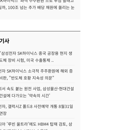
SK하이닉스 '파격 주주환원'으로 투심 달래고
까, 100조 넘는 추가 배당 재원에 쏠리는 눈
 기사
"삼성전자 SK하이닉스 중국 공장용 현지 생
도체 장비 시험, 미국 수출통제 ..
자 SK하이닉스 소극적 주주환원에 해외 증
비판, "반도체 호황 지속성 의문"
서 속도 붙는 원전 사업, 삼성물산·현대건설
건설에 다가오는 '약속의 시간'
자, 갤럭시Z 폴드8 사전예약 개통 8월31일
 연장
아 '루빈 울트라'에도 HBM4 탑재 검토, 삼