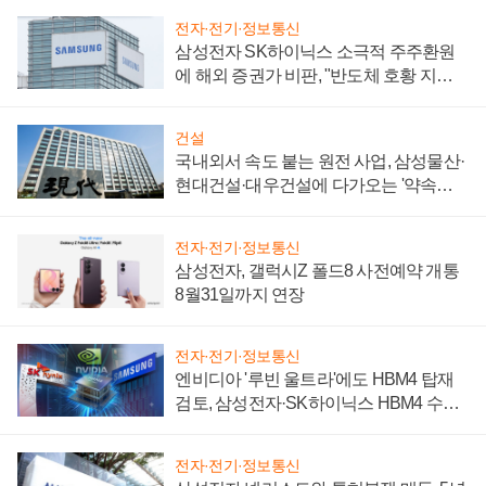
전자·전기·정보통신
삼성전자 SK하이닉스 소극적 주주환원
에 해외 증권가 비판, "반도체 호황 지속
성 의문"
건설
국내외서 속도 붙는 원전 사업, 삼성물산·
현대건설·대우건설에 다가오는 '약속의
시간'
전자·전기·정보통신
삼성전자, 갤럭시Z 폴드8 사전예약 개통
8월31일까지 연장
전자·전기·정보통신
엔비디아 '루빈 울트라'에도 HBM4 탑재
검토, 삼성전자·SK하이닉스 HBM4 수율
에 주도권 갈린다
전자·전기·정보통신