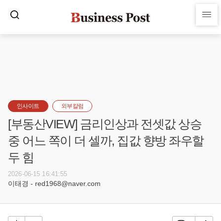
인사이트
외부칼럼
[부동산VIEW] 금리인상과 전셋값 상승
중 어느 쪽이 더 셀까, 집값 향방 좌우할
두 힘
2026-06-15 16:41:55
이태경 - red1968@naver.com