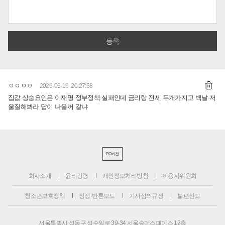
ㅇㅇㅇㅇ
2026-06-16 20:27:58
집값 상승요인은 이재명 정부정책 실패인데 금리랑 전세 두개가지고 백날 저
울질해봐라 답이 나올꺼 같냐
PC버전
회사소개
윤리강령
개인정보처리방침
이용자위원회
청소년보호정책
정정·반론보도
기사심의규정
불편신고
서울특별시 성동구 성수일로 39-34 서울숲더스페이스 12층