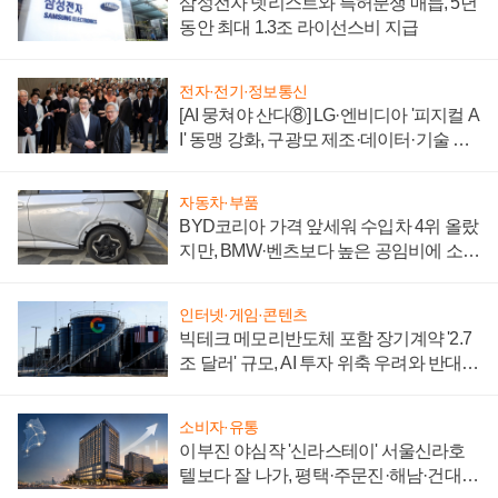
삼성전자 넷리스트와 특허분쟁 매듭, 5년
동안 최대 1.3조 라이선스비 지급
전자·전기·정보통신
[AI 뭉쳐야 산다⑧] LG·엔비디아 '피지컬 A
I' 동맹 강화, 구광모 제조·데이터·기술 결
집해 종합 로보틱스 기업으로
자동차·부품
BYD코리아 가격 앞세워 수입차 4위 올랐
지만, BMW·벤츠보다 높은 공임비에 소비
자 불만 폭발
인터넷·게임·콘텐츠
빅테크 메모리반도체 포함 장기계약 '2.7
조 달러' 규모, AI 투자 위축 우려와 반대
신호
소비자·유통
이부진 야심작 '신라스테이' 서울신라호
텔보다 잘 나가, 평택·주문진·해남·건대로