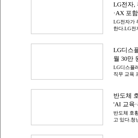
과 경력을 
LG전자
전문인력 양
수 있다. 
육성 비전'
·AX 포
쳐 정규직으
LG전자가 
발사다. 대
한다.LG
거두면서 빠
(AX), 디지
데이트로 
전자' 프로
르면 4월 
다.이번 
LG디스플
기도 했다.회
께 추진하는
영업이익 8
월 30만
기업 주도 
파티마' 개
LG디스플레
역량을 강화
직무 교육 
의 교육 참
는 청년 대
역에서 운
이'를 개설
마케팅 등
램은 산업통
반도체 
리의 개념부
사업의 일환
용 등 제조
'AI 교
정을 설계·
반도체 호황
맞춤형 인재
고 있다.청
비 청년으로
는 이를 단
을 통해 7
에 따른 구
된다.LG디