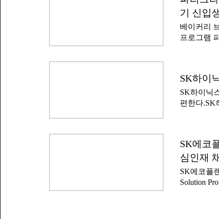
정에 들어간
은 광주·전
어나, 철저
기 신입
보유자다.i
심으로 설계
베이커리 
을 보유하고
술자 △공
프로그램 
밝혔다.iM
△온라인 광
파리영캠프 
낼 때 지역
는 청년 취
크는 202
다.프로그램
도 강원지역
SK하이닉
야 전문 기
했다.광주지
상 정직원으
SK하이닉스
서를 접수하
일까지 지원
편한다.SK
및 면접 등
최종 합격자
보하기 위해
배치된다.
브레드샌드(
을 전면 폐
제조 및 판
사 학위 이
SK에코플
월 1기를 
개편으로 지
상 관계자는
심인재 
부합한다면 
공하고, 기
채용 구조가
SK에코플랜트
라며 '앞으
을 지닌 인
Solutio
쟁력을 다지
반도체 인프
다.SK하이
어 탤런트, 
심인 '설계
학사 이상 