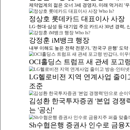
제약업계의 젊은 오너 3세 경영자, 미래 먹거리 '우주
Who Is?
정상호 롯데카드 대표이사 사장
LG·현대·삼성 등 대기업 주요 카드사 30년 경력, 신뢰
Who Is?
강정훈 iM뱅크 행장
내부 이해도 높은 전략 전문가, '전국구 은행' 도약 속
OCI홀딩스 트럼프 새 관세 포고
LG헬로비전 지역 연계사업 줄이고 
조준
김성환 한국투자증권 '본업 경쟁력
는 '공신'
Sh수협은행 증권사 인수로 금융지