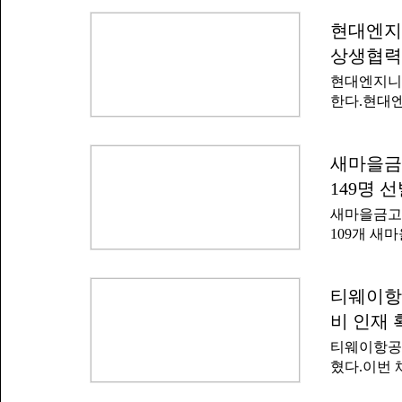
현대엔지
상생협력
현대엔지니어
한다.현대
에서 '산업
(MOU)'
공제는 현
새마을금고
상생협력형 
149명 
기간 근무할
새마을금고
마련됐다.회
109개 새
력에게 성
채용 절차는
니어링은 2
서는 10일
난 4월 정
실시된다.면
티웨이항공
은 중소 협
자는 9월 
선정, 상생
비 인재 
'신입직원 
티웨이항공은
개채용 전
혔다.이번 
경우 별도 
사이트를 통
"공정하고 