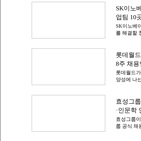
밝혔다.양 
모두 3천만
터가 되고 
SK이노베
나금융그룹
금융이 인공
2023년부
업팀 10
다"고 말했
채용했다. 
SK이노베이
며 인공지능
를 해결할 
융은 인공지
종로구 SK
Lab'도 출
대상으로 킥
카데미 최
솔루션은 A
롯데월드
인재 육성 
보유한 창
전 프로젝트
8주 채
이 주최·
공
롯데월드가
금회가 지원
양성에 나선
참가 접수를
성남캠퍼스에
다.선정된 
위한 산학협
너지 분야를
에는 이경
효성그룹 
문제 해결을
학장직무대리
정 내 비효
·인문학 
통해 현장 
이터 분석,
효성그룹이 
규직 채용 
은 아이디어
룹 공식 채
진한다. 학
개념검증(P
신입사원 채
제공해 테
다.SK이
문대학·문과