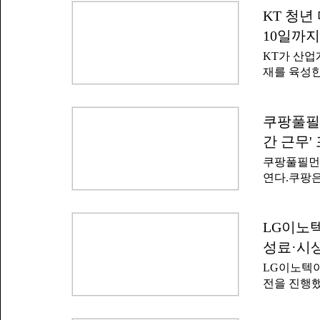
계적으로 
업 예정자이
KT 청년
직무 전문
지지 않았
비 전기 분야
10일까지
순으로 진
다.어트랙
KT가 산업
싶은 자 △
재를 육성한
보훈·장애에
인 'KT 
학과 어학의
쿨은 KT가
영된 것으로
인재 양성 
쿠팡풀필먼
세대엔 기
3500명의
한다'며 '변
간 근무'
전환(DX)
쿠팡풀필먼
개월 동안 
연다.쿠팡은
원 대상은 
역에서 대규
다.수료생들
공회의소 '
다.KT는 
에는 창원,
LG이노텍
량을 강화하
장 물류사원
디서나 같
성료·시
무 스케줄을
LG이노텍이
하루 4시간 
전을 진행했
일자리도 
시상식을 개
가진 구직자
모전 주제는
장 면접까지