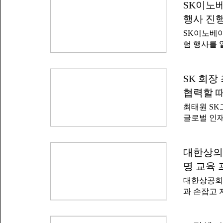
한 새로운 
SK이노베
육을 제공한
털(KOSIS
술력과 현장
행사 진
전인 201
심 교육을 
SK이노베이
취업 준비·
진로 설계를
험 행사를 
은 64만9천
레이 실무
서울에서 
와 취업준비
함께하는 2
147만여 
행사에는 백
SK 회장
은 여전히 
이션 구성
자산 형성 
협력할 때
참석했다.감
대통령은 
최태원 S
를 대관해 
주식 시장 
글로벌 인재
자니아 내 
리와 소득을
따르면 최태
료로 접하기
빌딩에서 열
다.SK이노
무로 성장하
대한상의,
백혈병·소아
리에서 더 
서를 키우는
명 교육
당부했다.
한 SK이
대한상공회
33명을 비
과 손잡고 
120명이 
데미' 사업의
와 함께 인
내 주요 대
재의 기준도