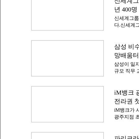
신세계그룹
원 대상은 
5개 사업이
부터 포항에
년 400
도가 높은 
신세계그룹
활용 콘텐츠
다.신세계그
맞춤형 직무
뉴딜 아카데
과정을 통해
밝혔다.퓨
올해 말까지
년층의 직무
삼성 비수
수료생 23
젝트다.신
집중 교육이
망배움터
로 했다. 교
하고 있다.
삼성이 일자
교육 프로그
모집해 AI
규모 직무 
I&C 등 
역량 강화와
18일부터 
배움터'를 
은 서류전형
일 밝혔다
iM뱅크 
뒤에는 우수
하는 정부의
5% 수료자
전라권 
위해 삼성이
제 혜택을 
iM뱅크가 
도권 미취업
을 이어오고
광주지점 초
라인 면접을
DGB대구은
을 선발해 
모 대상자는
제공한다. 
영업점 운영
파리크라상