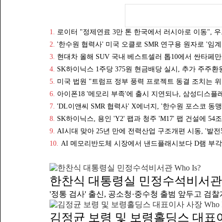
선발을 진행
보유한 경력
인 수준이다
용 전형이다
위해 학력이
모집 분야는
1.
로이터 "정제연료 3만 톤 한국에서 러시아로 이동",
두 자릿수 
2.
'한수원 협력사' 미국 오클로 SMR 연구용 원자로 '임계
세부 내용 
3.
현대차 올해 SUV 국내 베스트셀러 톱10에서 싼타페만
(Career
4.
SK하이닉스 1주당 375원 현금배당 실시, 추가 주주환
형이 진행되
5.
미국 법원 "트럼프 정부 풍력 프로젝트 동결 조치는 위
반도체 기술
다.SK에코
6.
아이폰18 '메모리 부족'에 출시 지연되나, 삼성디스플
재와 성장 
7.
'DL이앤씨 SMR 협력사' X에너지, '한수원 포스코 
미래 성장 
8.
SK하이닉스, 용인 'Y2' 팹과 청주 'M17' 팹 건설에 54
9.
AI시대 맞아 25년 만에 전력산업 구조개편 시동, '발전
10.
AI 메모리반도체 시장에서 낸드플래시보다 D램 부각,
Who Is?
한찬식 대통령실 민정수석비서관
'정통 검사' 출신, 공소청·중수청 출범 앞두고 검찰개
Who 
김정균 보령 및 보령홀딩스 대표