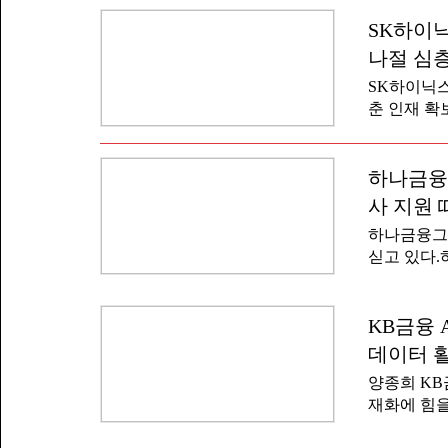
지역이다.모
다"며 "신
졸업 예정자
SK하이닉
에게 기회
하고 2차 
장 동료 
나절 심
격은 영어 토
융기관이다.
SK하이닉스
IM3 이상
금·적금과 
춘 인재 확
야 한다.우대
업 등도 펼
는 8월 2
자동차 운전
다고 30일 
활용 능력 
주요 직무 
하나금융그
검사 △1차
월에 선언한
자는 202
사 지원 
없이 지원할
로 1년 근
하나금융그
한 '반나절(
번 채용과 
싣고 있다.
되던 면접에
정비 전문강
에서 '하나
행해 지원자
했다고 24
활용 능력,
려 참여했다.
KB금융 
다.서류 전
경·사회·지
개서를 폐지하
데이터 활
무 중심 과
양종희 KB
웹서비스, 
재화에 힘을
운영했다.하
에서 '202
상금 1천만