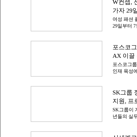
로그램을 본
W컨셉, 
떻게 협력하
선의 고도화
요하지만 여
가자 29
경쟁력을 전
수 있다'고
여성 패션 
체, IT, 
29일부터 
다.특히 전
이지(W S
공백기나 경
신진 디자이
키워내는 데
원하는 프로
포스코그룹
업 진단을 
발한다. 선
(직장인 기
AX 이끌
교육, 마케
한다.기업별
포스코그룹은
셉 플랫폼과
인재 육성에
기회도 지원
로그램인 '
서는 브랜드
인공지능(A
전형에서는 
집하고 있
SK그룹 
부 심사위원
는 'K-뉴
랜드가 최종
지원, 프
300명의 
운데 최우수
SK그룹이 
양성한다.교
설명했다.
년들의 실무
발 △딥러닝
인재' 양성
델) 기반 
대한다.SK
AI 데이터
카데미'에 S