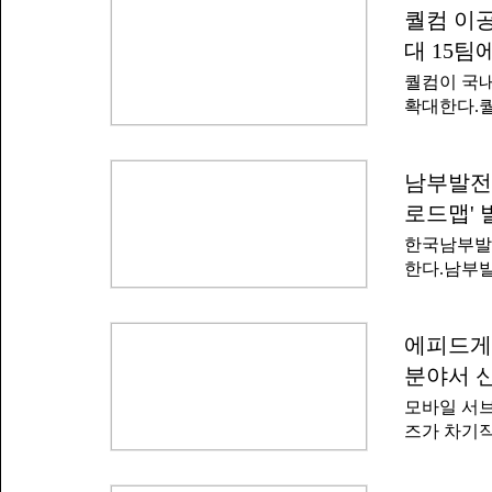
(AI)'이
퀄컴 이공
필먼트서비스
을 숏폼 영
의 풀필먼트
대 15팀
개 작품이 
당한다.쿠
퀄컴이 국내
종 수상작 
물류 업무 
확대한다.퀄
수상 4팀이
모집한다고 
창의적인 연
활동을 지원
점수를 받으
있다.올해 
남부발전
다는 평가를
AI로, 20
Innotek P
로드맵' 
인 대학원생
한국남부발
를 선택해 
한다.남부발
참가자들은 
합에 대비한
주제에 관련
했다.남부발
어의 혁신성
립할 목적에
에피드게임
행되며, 이
전 직원 직
오는 11월
분야서 
전환(AX) 
을 지급한다
모바일 서브
쟁력 강화 
AI, 컴퓨
즈가 차기작
억 원 규모
텐츠와 프로
작 '트릭컬
예산을 80
군에서 대규
비한 직무별