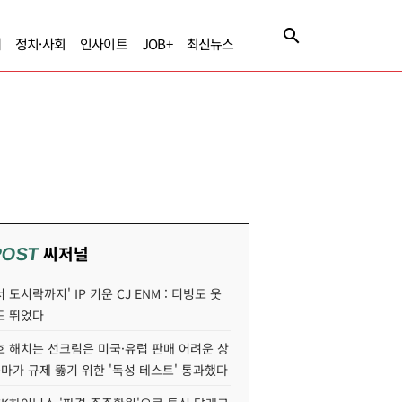
제
정치·사회
인사이트
JOB+
최신뉴스
씨저널
POST
 도시락까지' IP 키운 CJ ENM : 티빙도 웃
도 뛰었다
호 해치는 선크림은 미국·유럽 판매 어려운 상
콜마가 규제 뚫기 위한 '독성 테스트' 통과했다