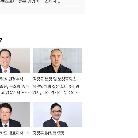
·벤츠보다 높은 공임비에 소비자 ..
?
통령실 민정수석비
김정균 보령 및 보령홀딩스 대
 출신, 공소청·중수
제약업계의 젊은 오너 3세 경
표이사 사장
두고 검찰개혁 완수
영자, 미래 먹거리 '우주와 헬
년]
스케어' 공들여 [2026년]
카드 대표이사 사
강정훈 iM뱅크 행장