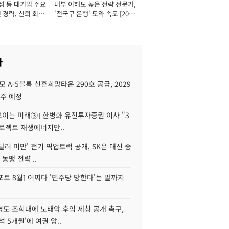
성 등 대기업 주요
내부 이해도 높은 전략 전문가,
 경력, 신뢰 회복
'전국구 은행' 도약 속도 [2026
[2026년]
년]
사
모 A-5블록 신혼희망타운 290호 공급, 2029
입주 예정
 보이는 미래③] 한병화 유진투자증권 이사 "3
로젝트 재생에너지만..
 달러 미만' 전기 픽업트럭 공개, SK온 대신 중
 동맹 전략 ..
트 8월] 어쩌다 '민주당 망한다'는 말까지
병도 조희대에 노태악 후임 제청 공개 촉구,
석 5개월'에 여권 압..