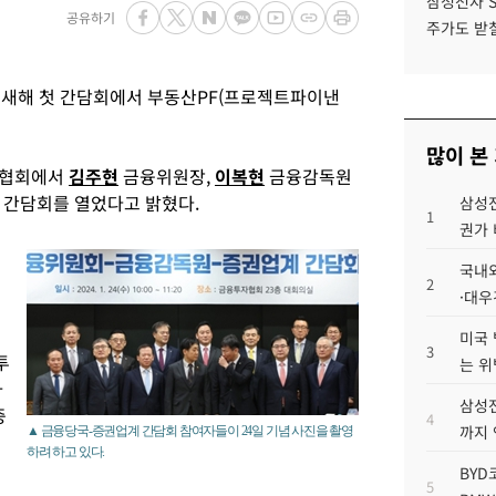
삼성전자 
공유하기
주가도 받칠
 새해 첫 간담회에서 부동산PF(프로젝트파이낸
많이 본
자협회에서
김주현
금융위원장,
이복현
금융감독원
 간담회를 열었다고 밝혔다.
삼성전
1
권가 
국내외
2
·대우
미국 
3
투
는 위
자
삼성전
증
4
까지
▲ 금융당국-증권업계 간담회 참여자들이 24일 기념 사진을 촬영
하려 하고 있다.
BYD
5