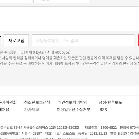
 수 있습니다. (현재 0 byte / 최대 400byte)
다른 사람의 권리를 침해하거나 명예를 훼손하는 댓글은 관련 법률에 의해 제재를 받을 수 있습니
쾌감을 주는 욕설 등 비하하는 단어가 내용에 포함되거나 인신공격성 글은 관리자의 판단에 의해
용자위원회
청소년보호정책
개인정보처리방침
정정·반론보도
인재채용
기사제보
이메일무단수집거부
RSS
수일로 39-34 서울숲더스페이스 12층 1201호-1203호
대표전화 : 1800-6522
편집국 070-4
8658
등록번호 : 서울 아 02897
제호: 비즈니스포스트
등록일: 2013.11.13
발행·편집인 : 강석
X
Copyright ? 2013 비즈니스포스트. All rights reserved.