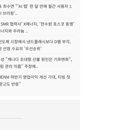
 최수연 "'AI 탭' 한 달 만에 월간 사용자 1
I 브리핑'..
 SMR 협력사' X에너지, '한수원 포스코 동맹'
너지와 우라늄 ..
리반도체 시장에서 낸드플래시보다 D램 부각,
 선점 수요의 '우선순위'
성 "캐나다 초대형 산불 원인은 기후변화",
림 관리 미흡" 주장에..
JENM 하반기 영업이익 개선 기대, 티빙 첫
광고도 반등"