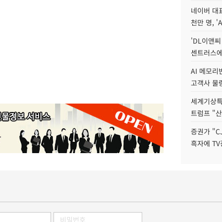
네이버 대표
천만 명, 'A
'DL이앤씨
센트러스에
AI 메모
고객사 물량
세계기상특
트럼프 "산
증권가 "C
흑자에 TV