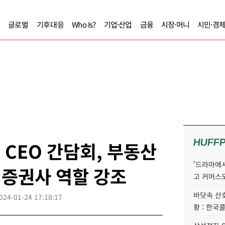
글로벌
기후대응
Who Is?
기업·산업
금융
시장·머니
시민·경
HUFF
CEO 간담회, 부동산
'드라마에서
한 증권사 역할 강조
고 커머스
바닷속 산
024-01-24 17:18:17
황 : 한국