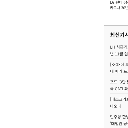
LG·현대·삼
장
카드사 30년
에 '초집중' 
최신기
LH 시흥거
년 11월 
[K-GX에
대 메가 프
포드 '3만
국 CATL과
[데스크리포
나오나
민주당 한
'대법관 공