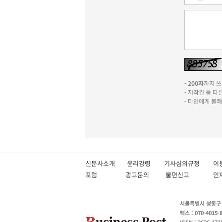
-
200자
까지 쓰실
- 저작권 등 
- 타인에게 불
신문사소개
윤리강령
기사심의규정
이
포럼
광고문의
불편신고
서울특별시 성동구 성
팩스 : 070-4015-
ISSN : 2636-171