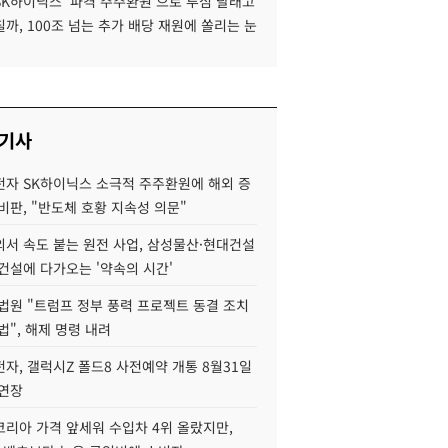
SK하이닉스 '파격 주주환원'으로 투심 달래고
까, 100조 넘는 추가 배당 재원에 쏠리는 눈
 기사
자 SK하이닉스 소극적 주주환원에 해외 증
비판, "반도체 호황 지속성 의문"
서 속도 붙는 원전 사업, 삼성물산·현대건설
건설에 다가오는 '약속의 시간'
법원 "트럼프 정부 풍력 프로젝트 동결 조치
법", 해제 명령 내려
자, 갤럭시Z 폴드8 사전예약 개통 8월31일
 연장
코리아 가격 앞세워 수입차 4위 올랐지만,