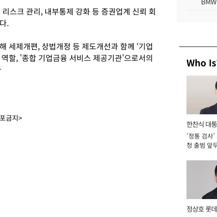
BMW
리스크 관리, 내부통제 강화 등 증권업계 신뢰 회
다.
해 세제개편, 상법개정 등 제도개선과 함께 ‘기업
 역할, '종합 기업금융 서비스 제공기관'으로서의
Who Is
자
배포금지>
한찬식 대
'정통 검사'
서관
청 출범 앞
맡아 [2026
정상호 롯데