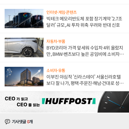
해 종합 로보틱스 기업으로
인터넷·게임·콘텐츠
빅테크 메모리반도체 포함 장기계약 '2.7조
달러' 규모, AI 투자 위축 우려와 반대 신호
자동차·부품
BYD코리아 가격 앞세워 수입차 4위 올랐지
만, BMW·벤츠보다 높은 공임비에 소비자
불만 폭발
소비자·유통
이부진 야심작 '신라스테이' 서울신라호텔
보다 잘 나가, 평택·주문진·해남·건대로 성
장판 더 넓힌다
기사댓글
0
개