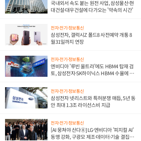
국내외서 속도 붙는 원전 사업, 삼성물산·현
대건설·대우건설에 다가오는 '약속의 시간'
전자·전기·정보통신
삼성전자, 갤럭시Z 폴드8 사전예약 개통 8
월31일까지 연장
전자·전기·정보통신
엔비디아 '루빈 울트라'에도 HBM4 탑재 검
토, 삼성전자·SK하이닉스 HBM4 수율에 주
도권 갈린다
전자·전기·정보통신
삼성전자 넷리스트와 특허분쟁 매듭, 5년 동
안 최대 1.3조 라이선스비 지급
전자·전기·정보통신
[AI 뭉쳐야 산다⑧] LG·엔비디아 '피지컬 AI'
동맹 강화, 구광모 제조·데이터·기술 결집