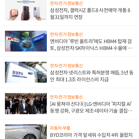
전자·전기·정보통신
삼성전자, 갤럭시Z 폴드8 사전예약 개통 8
월31일까지 연장
전자·전기·정보통신
엔비디아 '루빈 울트라'에도 HBM4 탑재 검
토, 삼성전자·SK하이닉스 HBM4 수율에 주
도권 갈린다
전자·전기·정보통신
삼성전자 넷리스트와 특허분쟁 매듭, 5년 동
안 최대 1.3조 라이선스비 지급
전자·전기·정보통신
[AI 뭉쳐야 산다⑧] LG·엔비디아 '피지컬 AI'
동맹 강화, 구광모 제조·데이터·기술 결집
해 종합 로보틱스 기업으로
자동차·부품
BYD코리아 가격 앞세워 수입차 4위 올랐지