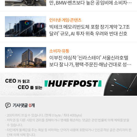
만, BMW·벤츠보다 높은 공임비에 소비자
불만 폭발
인터넷·게임·콘텐츠
빅테크 메모리반도체 포함 장기계약 '2.7조
달러' 규모, AI 투자 위축 우려와 반대 신호
소비자·유통
이부진 야심작 '신라스테이' 서울신라호텔
보다 잘 나가, 평택·주문진·해남·건대로 성
장판 더 넓힌다
기사댓글
0
개
200자까지 쓰실 수 있습니다. (현재 0 byte / 최대 400byte)
저작권 등 다른 사람의 권리를 침해하거나 명예를 훼손하는 댓글은 관련 법률에 의해 제재를 받을
수 있습니다.
타인에게 불쾌감을 주는 욕설 등 비하하는 단어가 내용에 포함되거나 인신공격성 글은 관리자의 판
단에 의해 삭제 합니다.