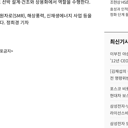
로 선박 설계·건조와 상용화에서 역할을 수행한다.
조현상 HS
효성과 인적 
장
정화 단계 들
자로(SMR), 해상풍력, 신재생에너지 사업 등을
다. 정희경 기자
최신기
배포금지>
이부진 야
'12년 CE
[김재섭의
전 명령위반
포스코 비롯
현대차 보
삼성전자·넷
라이선스비
삼성전자 