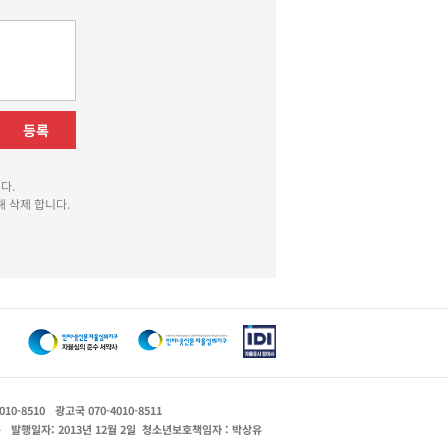
등록
다.
 삭제 합니다.
010-8510
광고국 070-4010-8511
운
발행일자: 2013년 12월 2일
청소년보호책임자 : 박상유