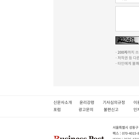
-
200자
까지 쓰실
- 저작권 등 
- 타인에게 불
신문사소개
윤리강령
기사심의규정
이
포럼
광고문의
불편신고
서울특별시 성동구 성
팩스 : 070-4015-
ISSN : 2636-171