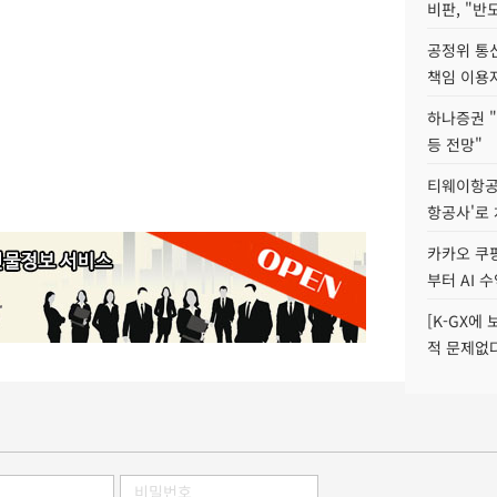
비판, "반
공정위 통
책임 이용
하나증권 "
등 전망"
티웨이항공
항공사'로
카카오 쿠팡
부터 AI 
[K-GX에
적 문제없다