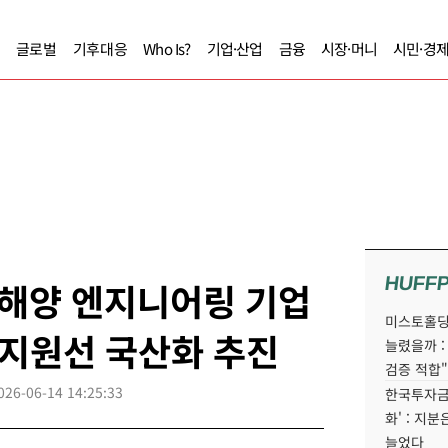
글로벌
기후대응
Who Is?
기업·산업
금융
시장·머니
시민·경
HUFF
 해양 엔지니어링 기업
미스토홀딩
 지원선 국산화 추진
늘렸을까 :
검증 적합"
026-06-14 14:25:33
한국투자금
화' : 지
늘었다