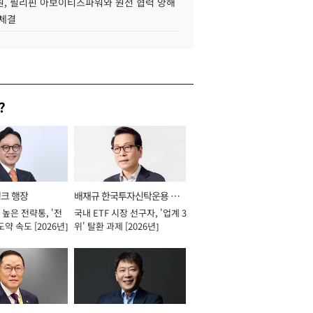
, 필리핀 아보이티즈파워와 원전 협력 양해
 체결
?
뱅크 행장
배재규 한국투자신탁운용 대
높은 전략통, '전
국내 ETF 시장 선구자, '업계 3
표이사 사장
도약 속도 [2026년]
위' 탈환 과제 [2026년]