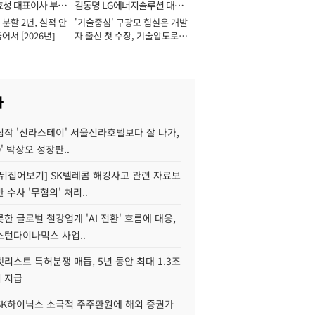
효성 대표이사 부회
김동명 LG에너지솔루션 대표
분할 2년, 실적 안
'기술중심' 구광모 힘실은 개발
이사 사장
어서 [2026년]
자 출신 첫 수장, 기술압도로
경쟁력 확보 사활 [2026년]
사
심작 '신라스테이' 서울신라호텔보다 잘 나가,
O' 박상오 성장판..
 뒤집어보기] SK텔레콤 해킹사고 관련 자료보
 수사 '무혐의' 처리..
한 글로벌 철강업계 'AI 전환' 흐름에 대응,
스턴다이나믹스 사업..
리스트 특허분쟁 매듭, 5년 동안 최대 1.3조
 지급
SK하이닉스 소극적 주주환원에 해외 증권가