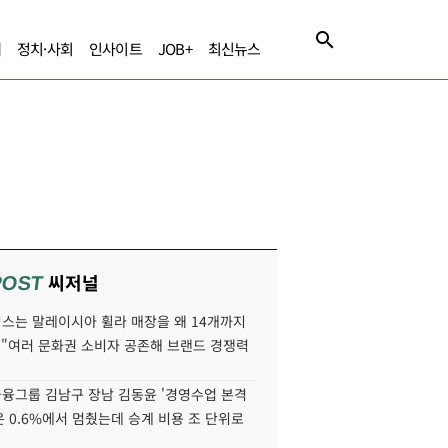
제
정치·사회
인사이트
JOB+
최신뉴스
씨저널
POST
스는 말레이시아 휠라 매장을 왜 14개까지
 "여러 문화권 소비자 공존해 브랜드 경쟁력
융그룹 김남구 장남 김동윤 '경영수업 본격
분은 0.6%에서 멈췄는데 승계 비용 조 단위로