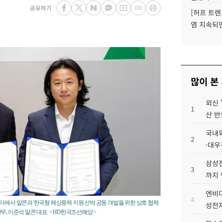
공유하기
[허프 트렌
염 지속되
많이 본
외신 
1
산 반
국내외
2
·대우
삼성전
3
까지
엔비디
4
터에서 말콘과 '한국형 해상풍력 지원 선박 공동 개발을 위한 상호 협력
성전자
, 이준석 말콘 대표. < HD한국조선해양 >