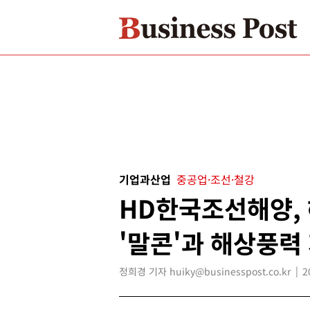
기업과산업
중공업·조선·철강
HD한국조선해양,
'말콘'과 해상풍력
정희경 기자 huiky@businesspost.co.kr
2