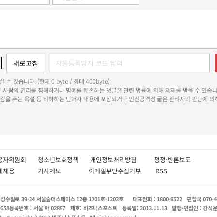
 수 있습니다. (현재 0 byte / 최대 400byte)
다른 사람의 권리를 침해하거나 명예를 훼손하는 댓글은 관련 법률에 의해 제재를 받을 수 있습니
쾌감을 주는 욕설 등 비하하는 단어가 내용에 포함되거나 인신공격성 글은 관리자의 판단에 의해
용자위원회
청소년보호정책
개인정보처리방침
정정·반론보도
인재채용
기사제보
이메일무단수집거부
RSS
수일로 39-34 서울숲더스페이스 12층 1201호-1203호
대표전화 : 1800-6522
편집국 070-4
8658
등록번호 : 서울 아 02897
제호: 비즈니스포스트
등록일: 2013.11.13
발행·편집인 : 강석
X
Copyright ? 2013 비즈니스포스트. All rights reserved.