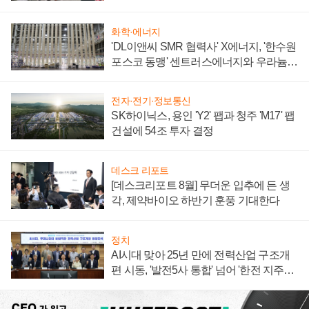
텍 '탈애플' 수익 다각화 속도
화학·에너지
'DL이앤씨 SMR 협력사' X에너지, '한수원
포스코 동맹' 센트러스에너지와 우라늄
계약 체결
전자·전기·정보통신
SK하이닉스, 용인 'Y2' 팹과 청주 'M17' 팹
건설에 54조 투자 결정
데스크 리포트
[데스크리포트 8월] 무더운 입추에 든 생
각, 제약바이오 하반기 훈풍 기대한다
정치
AI시대 맞아 25년 만에 전력산업 구조개
편 시동, '발전5사 통합' 넘어 '한전 지주사'
재편론도