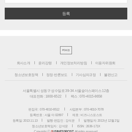
PC버전
회사소개
윤리강령
개인정보처리방침
이용자위원회
청소년보호정책
정정·반론보도
기사심의규정
불편신고
서울특별시 성동구 성수일로 39-34 서울숲더스페이스 12층
대표전화 : 1800-6522
팩스 : 070-4015-8658
편집국 : 070-4010-8512
사업본부 : 070-4010-7078
등록번호 : 서울 아 02897
제호 : 비즈니스포스트
등록일: 2013.11.13
발행·편집인 : 강석운
발행일자: 2013년 12월 2일
청소년보호책임자 : 강석운
ISSN : 2636-171X
Copyright ⓒ
B
USINESSPOST
. All rights reserved.