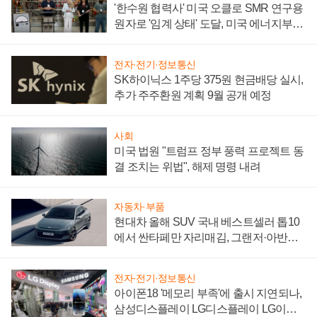
'한수원 협력사' 미국 오클로 SMR 연구용
원자로 '임계 상태' 도달, 미국 에너지부
"중요한 이정표"
전자·전기·정보통신
SK하이닉스 1주당 375원 현금배당 실시,
추가 주주환원 계획 9월 공개 예정
사회
미국 법원 "트럼프 정부 풍력 프로젝트 동
결 조치는 위법", 해제 명령 내려
자동차·부품
현대차 올해 SUV 국내 베스트셀러 톱10
에서 싼타페만 자리매김, 그랜저·아반떼
'세단 쌍끌이'로 내수 방어
전자·전기·정보통신
아이폰18 '메모리 부족'에 출시 지연되나,
삼성디스플레이 LG디스플레이 LG이노