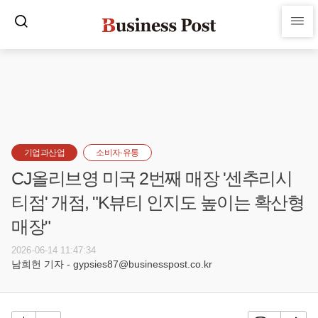
기업과산업
소비자·유통
CJ올리브영 미국 2번째 매장 '센추리시
티점' 개점, "K뷰티 인지도 높이는 확산형
매장"
2026-06-14 11:47:34
남희헌 기자 - gypsies87@businesspost.co.kr