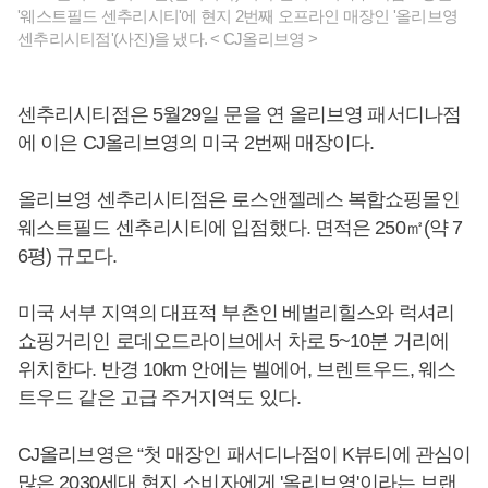
'웨스트필드 센추리시티'에 현지 2번째 오프라인 매장인 '올리브영
센추리시티점'(사진)을 냈다. < CJ올리브영 >
센추리시티점은 5월29일 문을 연 올리브영 패서디나점
에 이은 CJ올리브영의 미국 2번째 매장이다.
올리브영 센추리시티점은 로스앤젤레스 복합쇼핑몰인
웨스트필드 센추리시티에 입점했다. 면적은 250㎡(약 7
6평) 규모다.
미국 서부 지역의 대표적 부촌인 베벌리힐스와 럭셔리
쇼핑거리인 로데오드라이브에서 차로 5~10분 거리에
위치한다. 반경 10km 안에는 벨에어, 브렌트우드, 웨스
트우드 같은 고급 주거지역도 있다.
CJ올리브영은 “첫 매장인 패서디나점이 K뷰티에 관심이
많은 2030세대 현지 소비자에게 '올리브영'이라는 브랜