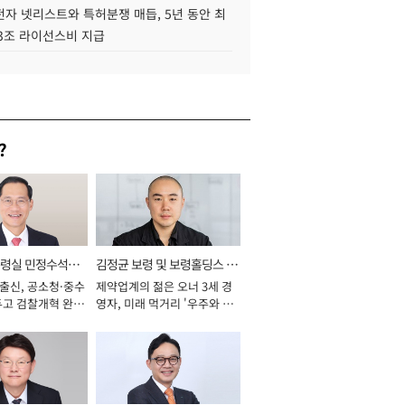
자 넷리스트와 특허분쟁 매듭, 5년 동안 최
.3조 라이선스비 지급
?
통령실 민정수석비
김정균 보령 및 보령홀딩스 대
 출신, 공소청·중수
제약업계의 젊은 오너 3세 경
표이사 사장
두고 검찰개혁 완수
영자, 미래 먹거리 '우주와 헬
년]
스케어' 공들여 [2026년]