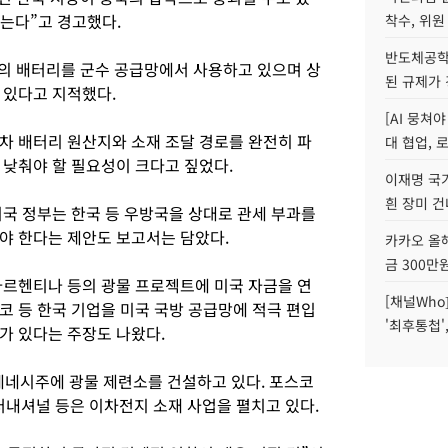
않는다”고 경고했다.
착수, 위원
반도체공학
류의 배터리를 군수 공급망에서 사용하고 있으며 상
된 규제가 
 있다고 지적했다.
[AI 뭉쳐
차 배터리 원산지와 소재 조달 경로를 완전히 파
대 협업, 
 낮춰야 할 필요성이 크다고 짚었다.
이재명 국
흰 장미 건
미국 정부는 한국 등 우방국을 상대로 관세 부과를
야 한다는 제안도 보고서는 담았다.
카카오 올해
금 300만
아르헨티나 등의 광물 프로젝트에 미국 자금을 연
[채널Who
코 등 한국 기업을 미국 국방 공급망에 적극 편입
'최후통첩'
가 있다는 주장도 나왔다.
 테네시주에 광물 제련소를 건설하고 있다. 포스코
내셔널 등은 이차전지 소재 사업을 펼치고 있다.