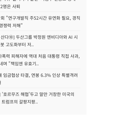
 2명은 사퇴
회 "연구개발직 주52시간 유연화 필요, 경직
경쟁력 저해"
야 산다⑩] 두산그룹 박정원 엔비디아와 AI 시
로봇 고도화부터 저..
가폭력 피해자에 역대 처음 대통령 직접 사과,
네며 "책임엔 유효기..
 임금협상 타결, 연봉 6.3% 인상 특별격려
원
] '호르무즈 해협'두고 말만 거창한 미국의
, 트럼프의 갈팡지팡..