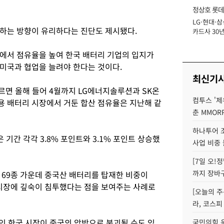
정상호 롯데
LG·현대·삼
장
하는 방향이 유리하다는 진단도 제시됐다.
카드사 30년
에 '초집중' 
에서 점유율을 높여 한국 배터리 기업의 입지가
미국과 협업을 늘려야 한다는 것이다.
최신기
르면 올해 들어 4월까지 LG에너지솔루션과 SK온
컴투스 '제
용 배터리 시장에서 거둔 합산 점유율은 지난해 같
춘 MMOR
하나투어 조
 기간 각각 3.8% 포인트와 3.1% 포인트 상승했
사업 비중 
[7일 오!
까지 장바
차 69종 가운데 중국산 배터리를 탑재한 비중이
 시장에 깊숙이 침투했다는 점을 보여주는 사례로
[오늘의 주
라, 코스피
인 한국 시장이 중국의 압박으로 붕괴될 수도 있
국민의힘 