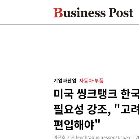
기업과산업
자동차·부품
미국 씽크탱크 한국
필요성 강조, "고
편입해야"
이근호 기자 leegh@businesspost.co.kr
2