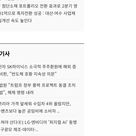
 첨단소재 포트폴리오 전환 효과로 2분기 영
01억으로 흑자전환 성공 : 대산·여수 사업재
질개선 속도 높인다
 기사
자 SK하이닉스 소극적 주주환원에 해외 증
비판, "반도체 호황 지속성 의문"
법원 "트럼프 정부 풍력 프로젝트 동결 조치
법", 해제 명령 내려
코리아 가격 앞세워 수입차 4위 올랐지만,
·벤츠보다 높은 공임비에 소비자 ..
 뭉쳐야 산다⑧] LG·엔비디아 '피지컬 AI' 동맹
 구광모 제조·데이터·..