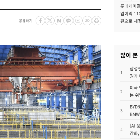
롯데케미칼
업이익 11
공유하기
편으로 체
많이 본
삼성전
1
권가 
미국 
2
는 위
BYD
3
BMW
[AI
4
강화,