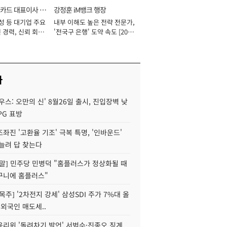
카드 대표이사 사
강정훈 iM뱅크 행장
성 등 대기업 주요
내부 이해도 높은 전략 전문가,
 경력, 신뢰 회복
'전국구 은행' 도약 속도 [2026
[2026년]
년]
사
우스: 오만의 신' 8월26일 출시, 진입장벽 낮
PG 표방
좌진 '고환율 기조' 극복 특명, '인바운드'
늘려 답 찾는다
정말] 민주당 민병덕 "홈플러스가 정상화될 때
구니에 홈플러스"
목주] '2차전지 강세' 삼성SDI 주가 7%대 올
 외국인 매도세..
윤리위 '돌려차기 발언' 서범수·진종오 징계