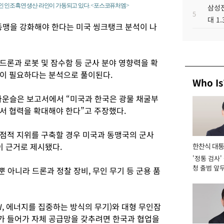
 인조흑연 생산 라인이 가동되고 있다. <포스코퓨처엠>
삼성전
5
대 1
동맹을 강화해야 한다는 미국 씽크탱크 분석이 나
드론과 로봇 및 잠수함 등 군사 분야 영향력을 확
국이 필요하다는 분석으로 풀이된다.
Who Is
카운슬은 보고서에서 “미국과 한국은 광물 채굴부
서 협력을 확대해야 한다”고 주장했다.
점적 지위를 구축할 경우 미국과 동맹국의 군사
이 근거로 제시됐다.
한찬식 대
'정통 검사'
서관
청 출범 앞
 아니라 드론과 정찰 장비, 무인 무기 등 군용 품
맡아 [2026
, 에너지를 집중하는 방식의 무기)와 대형 무인잠
리가 들어가 자체 공급망을 갖추려면 한국과 협업을