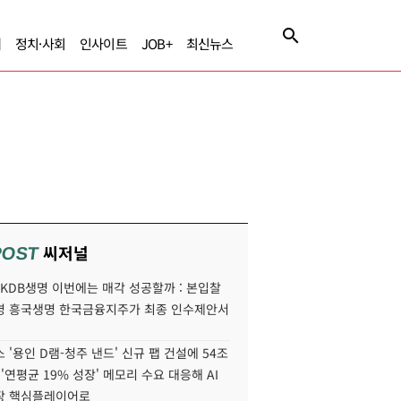
제
정치·사회
인사이트
JOB+
최신뉴스
씨저널
POST
' KDB생명 이번에는 매각 성공할까 : 본입찰
명 흥국생명 한국금융지주가 최종 인수제안서
 '용인 D램-청주 낸드' 신규 팹 건설에 54조
 '연평균 19% 성장' 메모리 수요 대응해 AI
장 핵심플레이어로