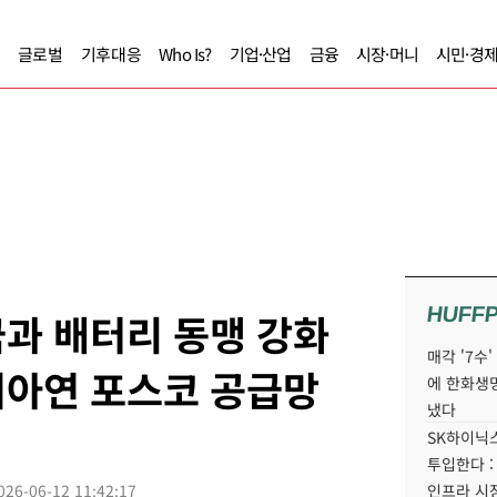
글로벌
기후대응
Who Is?
기업·산업
금융
시장·머니
시민·경
HUFF
과 배터리 동맹 강화
매각 '7수
려아연 포스코 공급망
에 한화생
냈다
SK하이닉스
투입한다 :
026-06-12 11:42:17
인프라 시