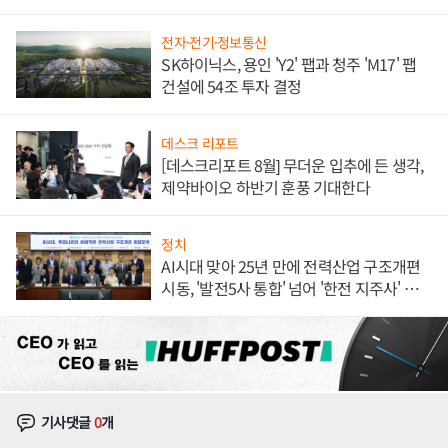
체결
전자·전기·정보통신
SK하이닉스, 용인 'Y2' 팹과 청주 'M17' 팹
건설에 54조 투자 결정
데스크 리포트
[데스크리포트 8월] 무더운 입추에 든 생각,
제약바이오 하반기 훈풍 기대한다
정치
AI시대 맞아 25년 만에 전력산업 구조개편
시동, '발전5사 통합' 넘어 '한전 지주사' 재편
론도
기사댓글
0
개