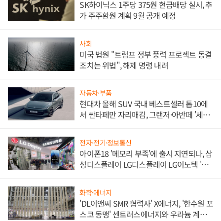
SK하이닉스 1주당 375원 현금배당 실시, 추
가 주주환원 계획 9월 공개 예정
사회
미국 법원 "트럼프 정부 풍력 프로젝트 동결
조치는 위법", 해제 명령 내려
자동차·부품
현대차 올해 SUV 국내 베스트셀러 톱10에
서 싼타페만 자리매김, 그랜저·아반떼 '세단
쌍끌이'로 내수 방어
전자·전기·정보통신
아이폰18 '메모리 부족'에 출시 지연되나, 삼
성디스플레이 LG디스플레이 LG이노텍 '탈
애플' 수익 다각화 속도
화학·에너지
'DL이앤씨 SMR 협력사' X에너지, '한수원 포
스코 동맹' 센트러스에너지와 우라늄 계약