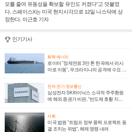
모를 줄여 유동성을 확보할 유인도 커졌다”고 덧붙였
다. 스페이스X는 미국 현지시각으로 12일 나스닥에 상
장한다. 이근호 기자
인기기사
화학·에너지
로이터 "정제연료 3만 톤 한국에서 러시
아로 이동", 우크라이나의 공격에 수요 늘
어
전자·전기·정보통신
삼성전자 SK하이닉스 소극적 주주환원
에 해외 증권가 비판, "반도체 호황 지속
성 의문"
사회
미국 법원 "트럼프 정부 풍력 프로젝트 동
결 조치는 위법", 해제 명령 내려