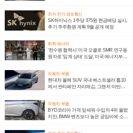
전자·전기·정보통신
SK하이닉스 1주당 375원 현금배당 실시,
추가 주주환원 계획 9월 공개 예정
화학·에너지
'한수원 협력사' 미국 오클로 SMR 연구용
원자로 '임계 상태' 도달, 미국 에너지부
"중요한 이정표"
자동차·부품
현대차 올해 SUV 국내 베스트셀러 톱10
에서 싼타페만 자리매김, 그랜저·아반떼
'세단 쌍끌이'로 내수 방어
자동차·부품
BYD코리아 가격 앞세워 수입차 4위 올랐
지만, BMW·벤츠보다 높은 공임비에 소비
자 불만 폭발