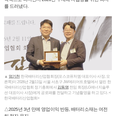
를 드러냈다.
▲
엄기천
한국배터리산업협회장(포스코퓨처엠 대표이사 사장, 오
른쪽)이 2026년 2월11일 서울 서초구 JW메리어트호텔에서 열린 한
국배터리산업협회 정기총회에서
김동명
전임 회장(LG에너지솔루
션 대표이사 사장)에게 공로패를 전달하고 기념촬영을 하고 있다. <
한국배터리산업협회>
△2025년 3년 만에 영업이익 반등, 배터리소재는 여전
히 적자 유지