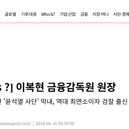
글로벌
기후대응
Who Is?
기업·산업
금융
시장·머니
시민·경
Is ?] 이복현 금융감독원 원장
 '윤석열 사단' 막내, 역대 최연소이자 검찰 출신
nesspost.co.kr
2024-06-10 08:30:00