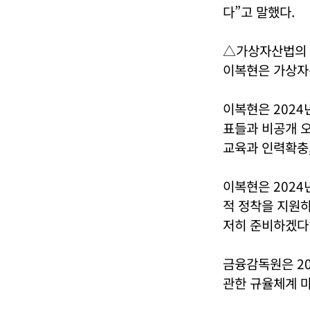
다”고 말했다.
△가상자산법의 
이복현은 가상자
이복현은 2024
표들과 비공개 
교육과 인력확충,
이복현은 2024
적 정착을 지원하
저히 준비하겠다
금융감독원은 20
관한 규율체계 마