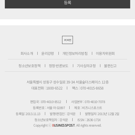
PC버전
회사소개
윤리강령
개인정보처리방침
이용자위원회
청소년보호정책
정정·반론보도
기사심의규정
불편신고
서울특별시 성동구 성수일로 39-34 서울숲더스페이스 12층
대표전화 : 1800-6522
팩스 : 070-4015-8658
편집국 : 070-4010-8512
사업본부 : 070-4010-7078
등록번호 : 서울 아 02897
제호 : 비즈니스포스트
등록일: 2013.11.13
발행·편집인 : 강석운
발행일자: 2013년 12월 2일
청소년보호책임자 : 강석운
ISSN : 2636-171X
Copyright ⓒ
B
USINESSPOST
. All rights reserved.