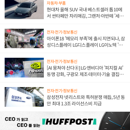
자동차·부품
현대차 올해 SUV 국내 베스트셀러 톱10에
서 싼타페만 자리매김, 그랜저·아반떼 '세단
쌍끌이'로 내수 방어
전자·전기·정보통신
아이폰18 '메모리 부족'에 출시 지연되나, 삼
성디스플레이 LG디스플레이 LG이노텍 '탈
애플' 수익 다각화 속도
전자·전기·정보통신
[AI 뭉쳐야 산다⑧] LG·엔비디아 '피지컬 AI'
동맹 강화, 구광모 제조·데이터·기술 결집
해 종합 로보틱스 기업으로
전자·전기·정보통신
삼성전자 넷리스트와 특허분쟁 매듭, 5년 동
안 최대 1.3조 라이선스비 지급