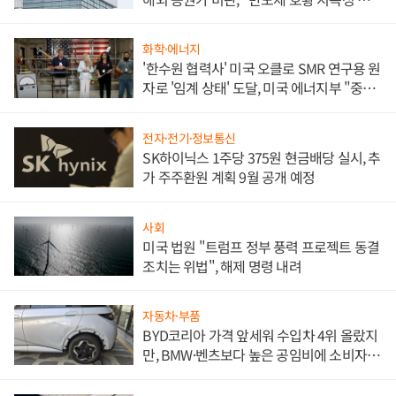
문"
화학·에너지
'한수원 협력사' 미국 오클로 SMR 연구용 원
자로 '임계 상태' 도달, 미국 에너지부 "중요
한 이정표"
전자·전기·정보통신
SK하이닉스 1주당 375원 현금배당 실시, 추
가 주주환원 계획 9월 공개 예정
사회
미국 법원 "트럼프 정부 풍력 프로젝트 동결
조치는 위법", 해제 명령 내려
자동차·부품
BYD코리아 가격 앞세워 수입차 4위 올랐지
만, BMW·벤츠보다 높은 공임비에 소비자
불만 폭발