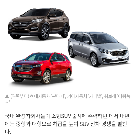
▲ (위쪽부터) 현대자동차 '싼타페', 기아자동차 '카니발', 쉐보레 '에퀴녹
스'.
국내 완성차회사들이 소형SUV 출시에 주력하던 데서 내년
에는 중형과 대형으로 차급을 높여 SUV 신차 경쟁을 펼친
다.