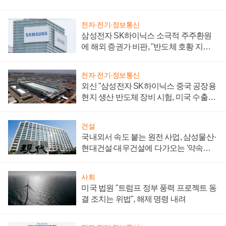
전자·전기·정보통신
삼성전자 SK하이닉스 소극적 주주환원
에 해외 증권가 비판, "반도체 호황 지속
성 의문"
전자·전기·정보통신
외신 "삼성전자 SK하이닉스 중국 공장용
현지 생산 반도체 장비 시험, 미국 수출통
제 대비"
건설
국내외서 속도 붙는 원전 사업, 삼성물산·
현대건설·대우건설에 다가오는 '약속의
시간'
사회
미국 법원 "트럼프 정부 풍력 프로젝트 동
결 조치는 위법", 해제 명령 내려