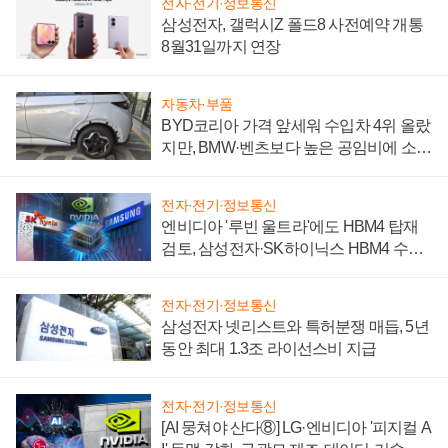
전자·전기·정보통신
삼성전자, 갤럭시Z 폴드8 사전예약 개통
8월31일까지 연장
자동차·부품
BYD코리아 가격 앞세워 수입차 4위 올랐
지만, BMW·벤츠보다 높은 공임비에 소비
자 불만 폭발
전자·전기·정보통신
엔비디아 '루빈 울트라'에도 HBM4 탑재
검토, 삼성전자·SK하이닉스 HBM4 수율
에 주도권 갈린다
전자·전기·정보통신
삼성전자 넷리스트와 특허분쟁 매듭, 5년
동안 최대 1.3조 라이선스비 지급
전자·전기·정보통신
[AI 뭉쳐야 산다⑧] LG·엔비디아 '피지컬 A