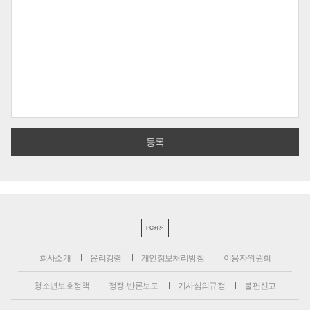
PC버전
회사소개
윤리강령
개인정보처리방침
이용자위원회
청소년보호정책
정정·반론보도
기사심의규정
불편신고