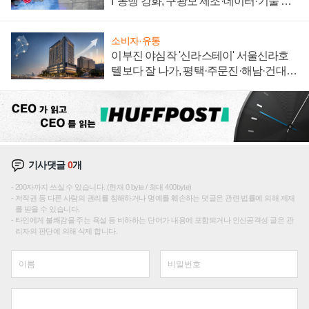
I' 동맹 강화, 구광모 제조·데이터·기술 결
집해 종합 로보틱스 기업으로
소비자·유통
이부진 야심작 '신라스테이' 서울신라호
텔보다 잘 나가, 평택·주문진·해남·건대로
성장판 더 넓힌다
기사댓글
0
개
200자까지 쓰실 수 있습니다. (현재 0 byte / 최대 400byte)
저작권 등 다른 사람의 권리를 침해하거나 명예를 훼손하는 댓글은 관련 법률에 의해 제재
를 받을 수 있습니다.
타인에게 불쾌감을 주는 욕설 등 비하하는 단어가 내용에 포함되거나 인신공격성 글은 관
리자의 판단에 의해 삭제 합니다.