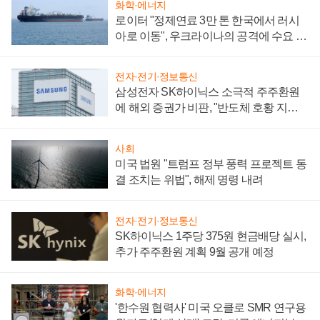
화학·에너지
로이터 "정제연료 3만 톤 한국에서 러시
아로 이동", 우크라이나의 공격에 수요 늘
어
전자·전기·정보통신
삼성전자 SK하이닉스 소극적 주주환원
에 해외 증권가 비판, "반도체 호황 지속
성 의문"
사회
미국 법원 "트럼프 정부 풍력 프로젝트 동
결 조치는 위법", 해제 명령 내려
전자·전기·정보통신
SK하이닉스 1주당 375원 현금배당 실시,
추가 주주환원 계획 9월 공개 예정
화학·에너지
'한수원 협력사' 미국 오클로 SMR 연구용