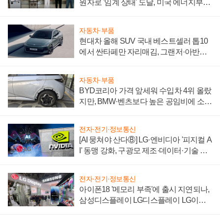
원자로 '임계 상태' 도달, 미국 에너지부
"중요한 이정표"
자동차·부품
현대차 올해 SUV 국내 베스트셀러 톱10
에서 싼타페만 자리매김, 그랜저·아반떼
'세단 쌍끌이'로 내수 방어
자동차·부품
BYD코리아 가격 앞세워 수입차 4위 올랐
지만, BMW·벤츠보다 높은 공임비에 소비
자 불만 폭발
전자·전기·정보통신
[AI 뭉쳐야 산다⑧] LG·엔비디아 '피지컬 A
I' 동맹 강화, 구광모 제조·데이터·기술 결
집해 종합 로보틱스 기업으로
전자·전기·정보통신
아이폰18 '메모리 부족'에 출시 지연되나,
삼성디스플레이 LG디스플레이 LG이노
텍 '탈애플' 수익 다각화 속도