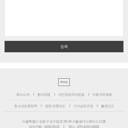
PC버전
회사소개
윤리강령
개인정보처리방침
이용자위원회
청소년보호정책
정정·반론보도
기사심의규정
불편신고
서울특별시 성동구 성수일로 39-34 서울숲더스페이스 12층
대표전화 : 1800-6522
팩스 : 070-4015-8658