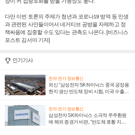
장이 커 집중포화를 받을 가능성도 높다.
다만 이번 토론의 주제가 청년과 코로나19 방역 등 민생
과 관련된 사안들이어서 네거티브 공방을 자제하고 정
책싸움에 집중할 수도 있다는 관측도 나온다. [비즈니스
포스트 김서아 기자]
인기기사
전자·전기·정보통신
외신 "삼성전자 SK하이닉스 중국 공장용
현지 생산 반도체 장비 시험, 미국 수출통
제 대비"
전자·전기·정보통신
삼성전자 SK하이닉스 소극적 주주환원
에 해외 증권가 비판, "반도체 호황 지속
성 의문"