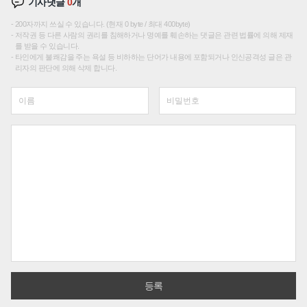
기사댓글
0
개
200자까지 쓰실 수 있습니다. (현재 0 byte / 최대 400byte)
저작권 등 다른 사람의 권리를 침해하거나 명예를 훼손하는 댓글은 관련 법률에 의해 제재
를 받을 수 있습니다.
타인에게 불쾌감을 주는 욕설 등 비하하는 단어가 내용에 포함되거나 인신공격성 글은 관
리자의 판단에 의해 삭제 합니다.