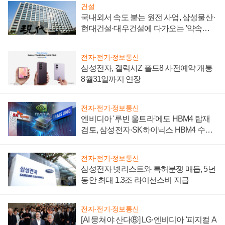
건설
국내외서 속도 붙는 원전 사업, 삼성물산·
현대건설·대우건설에 다가오는 '약속의
시간'
전자·전기·정보통신
삼성전자, 갤럭시Z 폴드8 사전예약 개통
8월31일까지 연장
전자·전기·정보통신
엔비디아 '루빈 울트라'에도 HBM4 탑재
검토, 삼성전자·SK하이닉스 HBM4 수율
에 주도권 갈린다
전자·전기·정보통신
삼성전자 넷리스트와 특허분쟁 매듭, 5년
동안 최대 1.3조 라이선스비 지급
전자·전기·정보통신
[AI 뭉쳐야 산다⑧] LG·엔비디아 '피지컬 A