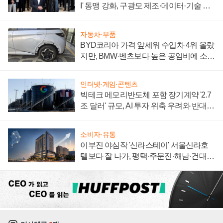
I' 동맹 강화, 구광모 제조·데이터·기술 결
집해 종합 로보틱스 기업으로
자동차·부품
BYD코리아 가격 앞세워 수입차 4위 올랐
지만, BMW·벤츠보다 높은 공임비에 소비
자 불만 폭발
인터넷·게임·콘텐츠
빅테크 메모리반도체 포함 장기계약 '2.7
조 달러' 규모, AI 투자 위축 우려와 반대
신호
소비자·유통
이부진 야심작 '신라스테이' 서울신라호
텔보다 잘 나가, 평택·주문진·해남·건대로
성장판 더 넓힌다