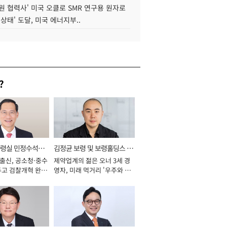
원 협력사' 미국 오클로 SMR 연구용 원자로
 상태' 도달, 미국 에너지부..
?
통령실 민정수석비
김정균 보령 및 보령홀딩스 대
 출신, 공소청·중수
제약업계의 젊은 오너 3세 경
표이사 사장
두고 검찰개혁 완수
영자, 미래 먹거리 '우주와 헬
년]
스케어' 공들여 [2026년]