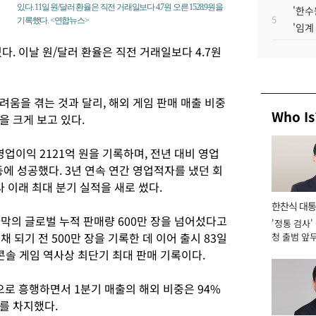
있다. 11일 원/달러 환율은 직전 거래일보다 4.7원 오른 1528.9원을
'한수
5
기록했다. <연합뉴스>
'임계
다. 이날 원/달러 환율은 직전 거래일보다 4.7원
움을 겪는 것과 달리, 해외 게임 판매 매출 비중
Who Is
을 크게 보고 있다.
 영업이익 2121억 원을 기록하며, 전년 대비 영업
등에 성공했다. 3년 연속 연간 영업적자를 냈던 회
 이래 최대 분기 실적을 새로 썼다.
한찬식 대
막의 글로벌 누적 판매량 600만 장을 넘어섰다고
'정통 검사'
서관
 채 되기 전 500만 장을 기록한 데 이어 출시 83일
청 출범 앞
맡아 [2026
 콘솔 게임 역사상 최단기 최대 판매 기록이다.
으로 흥행하면서 1분기 매출의 해외 비중은 94%
%를 차지했다.