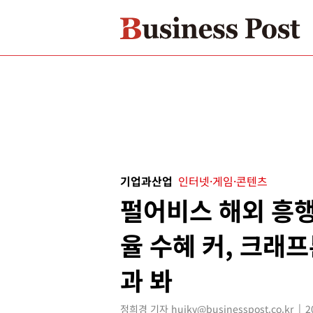
기업과산업
인터넷·게임·콘텐츠
펄어비스 해외 흥행
율 수혜 커, 크래
과 봐
정희경 기자 huiky@businesspost.co.kr
2