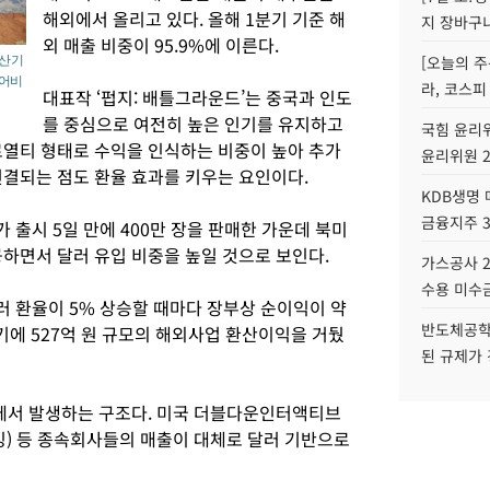
해외에서 올리고 있다. 올해 1분기 기준 해
지 장바구
외 매출 비중이 95.9%에 이른다.
[오늘의 주
산 기
펄어비
라, 코스피
대표작 ‘펍지: 배틀그라운드’는 중국과 인도
를 중심으로 여전히 높은 인기를 유지하고
국힘 윤리위
로열티 형태로 수익을 인식하는 비중이 높아 추가
윤리위원 
연결되는 점도 환율 효과를 키우는 요인이다.
KDB생명
금융지주 
가 출시 5일 만에 400만 장을 판매한 가운데 북미
공하면서 달러 유입 비중을 높일 것으로 보인다.
가스공사 2
수용 미수금
러 환율이 5% 상승할 때마다 장부상 순이익이 약
반도체공학
분기에 527억 원 규모의 해외사업 환산이익을 거뒀
된 규제가 
에서 발생하는 구조다. 미국 더블다운인터액티브
밍) 등 종속회사들의 매출이 대체로 달러 기반으로