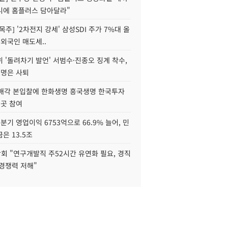
니에 홈플러스 담아달라"
목주] '2차전지 강세' 삼성SDI 주가 7%대 올
 외국인 매도세..
 '돌려차기 발언' 서범수·진종오 징계 착수,
2명은 사퇴
 매각 본입찰에 한화생명 흥국생명 한국투자
3곳 참여
분기 영업이익 6753억으로 66.9% 늘어, 민
은 13.5조
회 "연구개발직 주52시간 유연화 필요, 경직
경쟁력 저해"