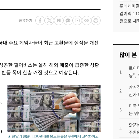
롯데케미칼
업이익 11
공유하기
편으로 체
 국내 주요 게임사들이 최근 고환율에 실적을 개선
많이 본
 성공한 펄어비스는 올해 해외 매출이 급증한 상황
로이터
 반등 폭이 한층 커질 것으로 예상된다.
1
동",
삼성전
2
권가 
.
미국 
3
는 위
솟
SK하
4
만
주환원
▲ 원/달러 환율이 1500원대를 웃도는 높은 수준에서 고착화하고