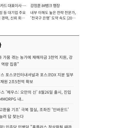
카드 대표이사 사
강정훈 iM뱅크 행장
성 등 대기업 주요
내부 이해도 높은 전략 전문가,
 경력, 신뢰 회복
'전국구 은행' 도약 속도 [2026
[2026년]
년]
사
 가뭄 겪는 농가에 재해자금 3천억 지원, 강
 역량 집중"
스 포스코인터내셔널과 포스코DX 지분 일부
 재원 2조5천억 확보
투스 '제우스: 오만의 신' 8월26일 출시, 진입
MMORPG 내..
고환율 기조' 극복 절실, 조좌진 '인바운드'
늘려 답 찾는다
정말] 민주당 민병덕 "홈플러스 정상화될 때까