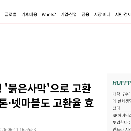
글로벌
기후대응
Who Is?
기업·산업
금융
시장·머니
시민·경
HUFF
 '붉은사막'으로 고환
매각 '7수
프톤·넷마블도 고환율 효
에 한화생
냈다
SK하이닉스
투입한다 :
026-06-11 16:55:53
인프라 시