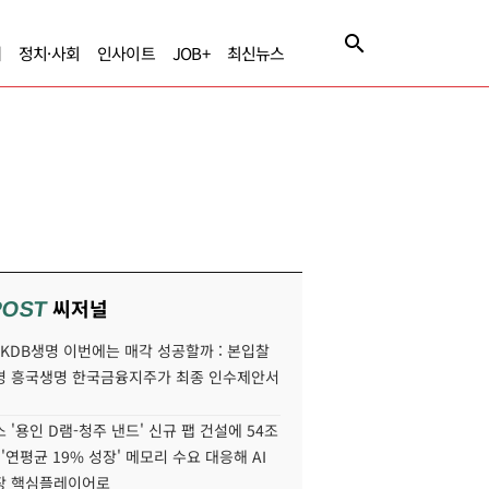
제
정치·사회
인사이트
JOB+
최신뉴스
씨저널
POST
' KDB생명 이번에는 매각 성공할까 : 본입찰
명 흥국생명 한국금융지주가 최종 인수제안서
 '용인 D램-청주 낸드' 신규 팹 건설에 54조
 '연평균 19% 성장' 메모리 수요 대응해 AI
장 핵심플레이어로