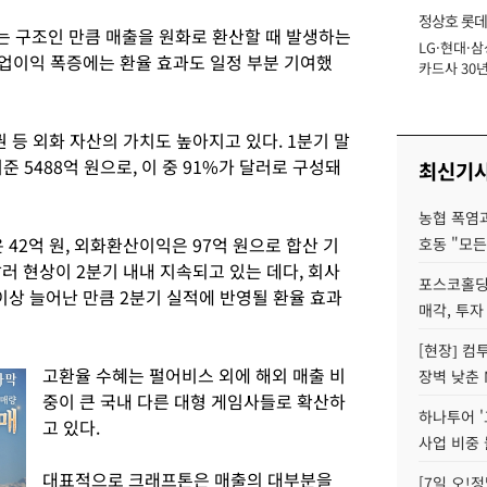
정상호 롯데
 구조인 만큼 매출을 원화로 환산할 때 발생하는
LG·현대·삼
장
영업이익 폭증에는 환율 효과도 일정 부분 기여했
카드사 30년
에 '초집중' 
 등 외화 자산의 가치도 높아지고 있다. 1분기 말
 5488억 원으로, 이 중 91%가 달러로 구성돼
최신기
농협 폭염과
42억 원, 외화환산이익은 97억 원으로 합산 기
호동 "모든
강달러 현상이 2분기 내내 지속되고 있는 데다, 회사
포스코홀딩
 이상 늘어난 만큼 2분기 실적에 반영될 환율 효과
매각, 투자
[현장] 컴
고환율 수혜는 펄어비스 외에 해외 매출 비
장벽 낮춘 
중이 큰 국내 다른 대형 게임사들로 확산하
하나투어 '
고 있다.
사업 비중 
대표적으로 크래프톤은 매출의 대부분을
[7일 오!