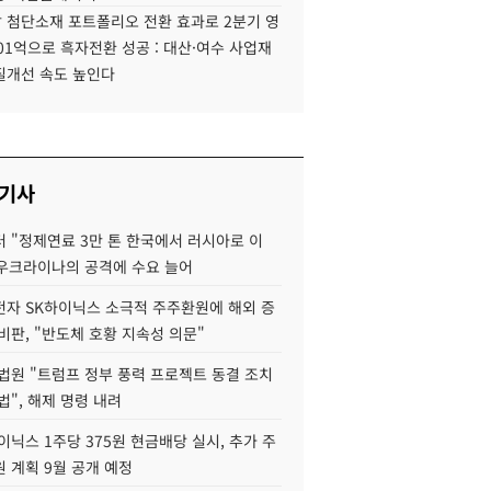
 첨단소재 포트폴리오 전환 효과로 2분기 영
01억으로 흑자전환 성공 : 대산·여수 사업재
질개선 속도 높인다
 기사
 "정제연료 3만 톤 한국에서 러시아로 이
 우크라이나의 공격에 수요 늘어
자 SK하이닉스 소극적 주주환원에 해외 증
비판, "반도체 호황 지속성 의문"
법원 "트럼프 정부 풍력 프로젝트 동결 조치
법", 해제 명령 내려
이닉스 1주당 375원 현금배당 실시, 추가 주
 계획 9월 공개 예정