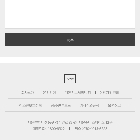
PC버전
회사소개
윤리강령
개인정보처리방침
이용자위원회
청소년보호정책
정정·반론보도
기사심의규정
불편신고
서울특별시 성동구 성수일로 39-34 서울숲더스페이스 12층
대표전화 : 1800-6522
팩스 : 070-4015-8658