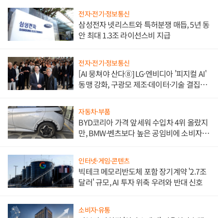
전자·전기·정보통신
삼성전자 넷리스트와 특허분쟁 매듭, 5년 동
안 최대 1.3조 라이선스비 지급
전자·전기·정보통신
[AI 뭉쳐야 산다⑧] LG·엔비디아 '피지컬 AI'
동맹 강화, 구광모 제조·데이터·기술 결집
해 종합 로보틱스 기업으로
자동차·부품
BYD코리아 가격 앞세워 수입차 4위 올랐지
만, BMW·벤츠보다 높은 공임비에 소비자
불만 폭발
인터넷·게임·콘텐츠
빅테크 메모리반도체 포함 장기계약 '2.7조
달러' 규모, AI 투자 위축 우려와 반대 신호
소비자·유통