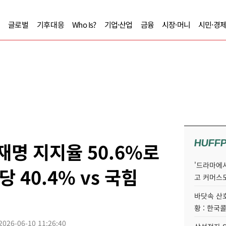
글로벌
기후대응
Who Is?
기업·산업
금융
시장·머니
시민·경
HUFF
재명 지지율 50.6%로
'드라마에서
당 40.4% vs 국힘
고 커머스
바닷속 산
황 : 한국
2026-06-10 11:26:40