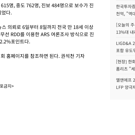
15명, 중도 762명, 진보 484명으로 보수가 진
한국투자증
명이었다.
천억, "역
[오늘의 주
 의뢰로 6일부터 8일까지 전국 만 18세 이상
13%대 내
 무선 RDD를 이용한 ARS 여론조사 방식으로 진
2.2%포인트다.
LIGD&A 
포함 유도무
 홈페이지를 참조하면 된다. 권석천 기자
[현장] 한
폼리츠 "세
엘앤에프 2
배포금지>
LFP 양극