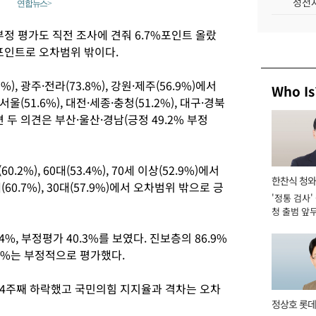
성전자
연합뉴스>
부정 평가도 직전 조사에 견줘 6.7%포인트 올랐
포인트로 오차범위 밖이다.
, 광주·전라(73.8%), 강원·제주(56.9%)에서
Who Is
51.6%), 대전·세종·충청(51.2%), 대구·경북
 두 의견은 부산·울산·경남(긍정 49.2% 부정
.2%), 60대(53.4%), 70세 이상(52.9%)에서
한찬식 청
0.7%), 30대(57.9%)에서 오차범위 밖으로 긍
'정통 검사'
관
청 출범 앞
맡아 [2026
, 부정평가 40.3%를 보였다. 진보층의 86.9%
4%는 부정적으로 평가했다.
4주째 하락했고 국민의힘 지지율과 격차는 오차
정상호 롯데