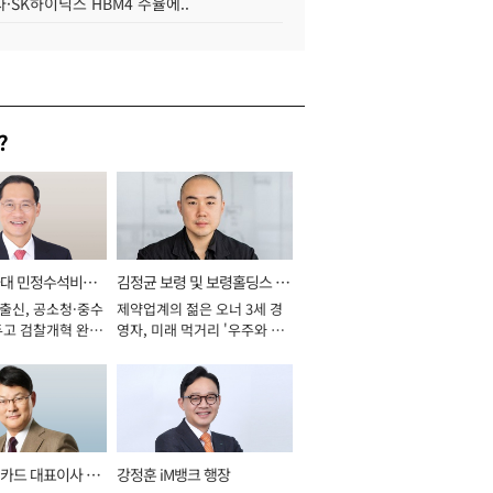
·SK하이닉스 HBM4 수율에..
?
와대 민정수석비서
김정균 보령 및 보령홀딩스 대
 출신, 공소청·중수
제약업계의 젊은 오너 3세 경
표이사 사장
두고 검찰개혁 완수
영자, 미래 먹거리 '우주와 헬
년]
스케어' 공들여 [2026년]
카드 대표이사 사
강정훈 iM뱅크 행장