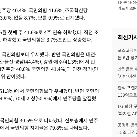
LG·현대·삼
장
카드사 30년
 40.4%, 국민의힘 41.6%, 조국혁신당
뢰 회복에 
 3.0%, 없음 8.7%, 모름 0.9%로 집계됐다.
제재 '부담' 
6월 첫째 주 41.6%로 4주 연속 하락했다. 직전 조
최신기
인트 하락했고 국민의힘은 3.7%포인트 상승했다.
포스코퓨처엠
서 국민의힘보다 우세했다. 반면 국민의힘은 대전·
톤 6년 장
부산·울산·경남(44.4%), 강원·제주(41.3%)에서 민
주당 40.0% 국민의힘 41.4%)과 인천·경기(민
산업은행 
범위 안이었다.
'지방 이전
한식 프랜
대(51.3%)에서 국민의힘보다 우세했다. 반면 국민의
139억으로
대(44.8%), 70세 이상(50.9%)에서 민주당을 앞질렀
LG 회장 
'피지컬 AI
 국민의힘 30.5%으로 나타났다. 진보층에서 민주
공정위 은행
층에서 국민의힘 지지율은 79.8%로 나타났다.
15조 과징