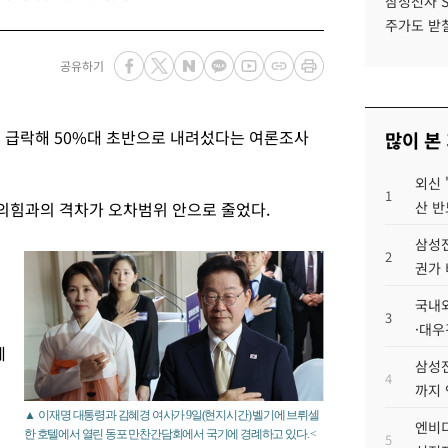
삼성전자 
주가도 받칠
공유하기
 급락해 50%대 초반으로 내려섰다는 여론조사
많이 본
외신 
1
의힘과의 격차가 오차범위 안으로 줄었다.
산 반
삼성전
2
권가 
매
국내외
3
·대우
계
삼성전
4
까지
▲ 이재명 대통령과 김혜경 여사가 9일(현지시간) 벨기에 브뤼셀
엔비디
한 호텔에서 열린 동포 만찬간담회에서 국기에 경례하고 있다. <
5