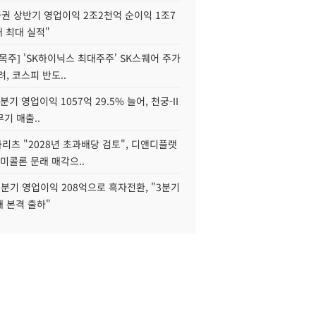
권 상반기 영업이익 2조2천억 순이익 1조7
대 최대 실적"
목주] 'SK하이닉스 최대주주' SK스퀘어 주가
려, 코스피 반도..
2분기 영업이익 1057억 29.5% 늘어, 천궁-II
기 매출..
화리츠 "2028년 초과배당 검토", 디앤디플랫
미콜론 문래 매각으..
분기 영업이익 208억으로 흑자전환, "3분기
재 본격 출하"