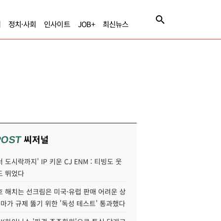
제
정치·사회
인사이트
JOB+
최신뉴스
씨저널
POST
 도시락까지' IP 키운 CJ ENM : 티빙도 웃
도 뛰었다
호 해치는 선크림은 미국·유럽 판매 어려운 상
콜마가 규제 뚫기 위한 '독성 테스트' 통과했다