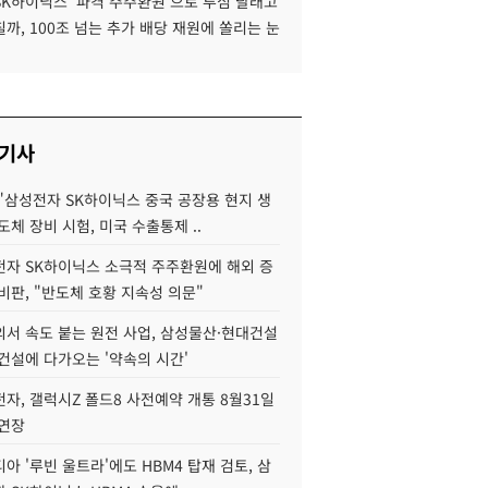
SK하이닉스 '파격 주주환원'으로 투심 달래고
까, 100조 넘는 추가 배당 재원에 쏠리는 눈
 기사
"삼성전자 SK하이닉스 중국 공장용 현지 생
도체 장비 시험, 미국 수출통제 ..
자 SK하이닉스 소극적 주주환원에 해외 증
비판, "반도체 호황 지속성 의문"
서 속도 붙는 원전 사업, 삼성물산·현대건설
건설에 다가오는 '약속의 시간'
자, 갤럭시Z 폴드8 사전예약 개통 8월31일
 연장
아 '루빈 울트라'에도 HBM4 탑재 검토, 삼