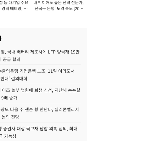
성 등 대기업 주요
내부 이해도 높은 전략 전문가,
 경력 베테랑, 신
'전국구 은행' 도약 속도 [2026
'초집중' 영업정지
년]
[2026년]
사
, 국내 배터리 제조사에 LFP 양극재 19만
기 공급 합의
수출입은행 기업은행 노조, 11일 여의도서
 반대' 결의대회
차이즈 놀부 법원에 회생 신청, 지난해 순손실
 9배 증가
구광모 다음 주 젠슨 황 만난다, 실리콘밸리서
' 논의 전망
 증권사 대상 국고채 담합 의혹 심의, 최대
금 가능성