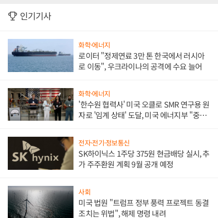
인기기사
화학·에너지
로이터 "정제연료 3만 톤 한국에서 러시아
로 이동", 우크라이나의 공격에 수요 늘어
화학·에너지
'한수원 협력사' 미국 오클로 SMR 연구용 원
자로 '임계 상태' 도달, 미국 에너지부 "중요
한 이정표"
전자·전기·정보통신
SK하이닉스 1주당 375원 현금배당 실시, 추
가 주주환원 계획 9월 공개 예정
사회
미국 법원 "트럼프 정부 풍력 프로젝트 동결
조치는 위법", 해제 명령 내려