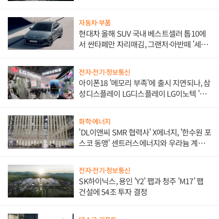
자동차·부품
현대차 올해 SUV 국내 베스트셀러 톱10에
서 싼타페만 자리매김, 그랜저·아반떼 '세단
쌍끌이'로 내수 방어
전자·전기·정보통신
아이폰18 '메모리 부족'에 출시 지연되나, 삼
성디스플레이 LG디스플레이 LG이노텍 '탈
애플' 수익 다각화 속도
화학·에너지
'DL이앤씨 SMR 협력사' X에너지, '한수원 포
스코 동맹' 센트러스에너지와 우라늄 계약
체결
전자·전기·정보통신
SK하이닉스, 용인 'Y2' 팹과 청주 'M17' 팹
건설에 54조 투자 결정