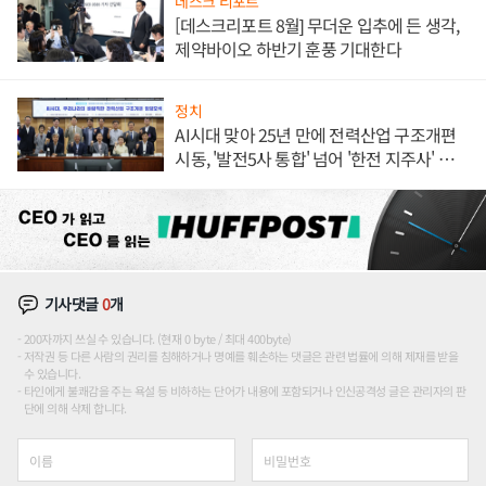
데스크 리포트
[데스크리포트 8월] 무더운 입추에 든 생각,
제약바이오 하반기 훈풍 기대한다
정치
AI시대 맞아 25년 만에 전력산업 구조개편
시동, '발전5사 통합' 넘어 '한전 지주사' 재편
론도
기사댓글
0
개
200자까지 쓰실 수 있습니다. (현재 0 byte / 최대 400byte)
저작권 등 다른 사람의 권리를 침해하거나 명예를 훼손하는 댓글은 관련 법률에 의해 제재를 받을
수 있습니다.
타인에게 불쾌감을 주는 욕설 등 비하하는 단어가 내용에 포함되거나 인신공격성 글은 관리자의 판
단에 의해 삭제 합니다.