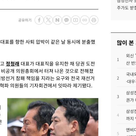
삼성전자 
주가도 받칠
공유하기
야 대표를 향한 사퇴 압박이 같은 날 동시에 분출했
많이 본
외신 
1
두고
정청래
대표가 대표직을 유지한 채 당권 도전
산 반
 비공개 의원총회에서 터져 나온 것으로 전해졌
국내외
지방선거 참패 책임을 지라는 요구와 전국 재선거
2
·대우
개혁파 의원들의 기자회견에서 잇따라 제기됐다.
삼성전
3
권가 
해
삼성전
문
4
까지
문
엔비디
5