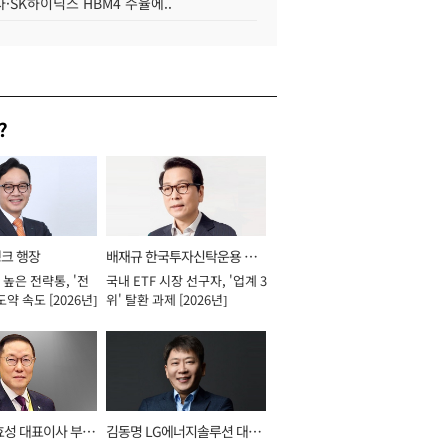
·SK하이닉스 HBM4 수율에..
?
뱅크 행장
배재규 한국투자신탁운용 대
높은 전략통, '전
국내 ETF 시장 선구자, '업계 3
표이사 사장
도약 속도 [2026년]
위' 탈환 과제 [2026년]
효성 대표이사 부회
김동명 LG에너지솔루션 대표