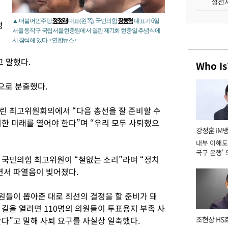
성전자
정청래
장동혁
▲ 더불어민주당
대표(왼쪽), 국민의힘
대표가 6일
정
서울 동작구 국립서울현충원에서 열린 제71회 현충일 추념식에
서 참석해 있다. <연합뉴스>
 말했다.
Who Is
으로 분출했다.
린 최고위원회의에서 “다음 총선을 잘 준비할 수
위한 미래를 열어야 한다”며 “우리 모두 사퇴했으
강정훈 iM
내부 이해도 
국구 은행' 
 국민의힘 최고위원이 “철없는 소리”라며 “정치
면서 파열음이 빚어졌다.
원들이 뽑아준 대로 최선의 결정을 할 준비가 돼
길을 열려면 110명의 의원들이 투표용지 부족 사
다”고 말해 사퇴 요구를 사실상 일축했다.
조현상 HS