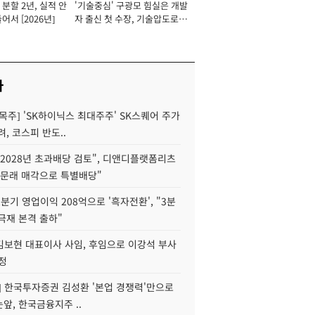
분할 2년, 실적 안
'기술중심' 구광모 힘실은 개발
이사 사장
어서 [2026년]
자 출신 첫 수장, 기술압도로
경쟁력 확보 사활 [2026년]
사
목주] 'SK하이닉스 최대주주' SK스퀘어 주가
려, 코스피 반도..
2028년 초과배당 검토", 디앤디플랫폼리츠
 문래 매각으로 특별배당"
분기 영업이익 208억으로 '흑자전환', "3분
양극재 본격 출하"
김보현 대표이사 사임, 후임으로 이강석 부사
정
] 한국투자증권 김성환 '본업 경쟁력'만으로
눈앞, 한국금융지주 ..