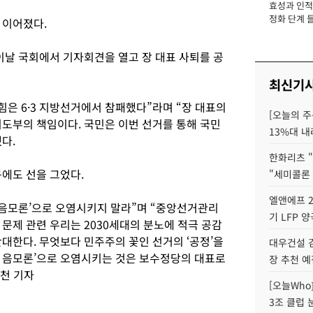
효성과 인적 
장
정화 단계 들
 이어졌다.
이날 국회에서 기자회견을 열고 장 대표 사퇴를 공
최신기
힘은 6·3 지방선거에서 참패했다”라며 “장 대표의
[오늘의 주
도부의 책임이다. 국민은 이번 선거를 통해 국민
13%대 내
다.
한화리츠 "
구에도 선을 그었다.
"세미콜론
엘앤에프 2
 음모론’으로 오염시키지 말라”며 “중앙선거관리
기 LFP 
문제 관련 우리는 2030세대의 분노에 적극 공감
대한다. 무엇보다 민주주의 꽃인 선거의 ‘공정’을
대우건설 
 음모론’으로 오염시키는 것은 보수정당의 대표로
장 추천 예
석천 기자
[오늘Who
3조 클럽 