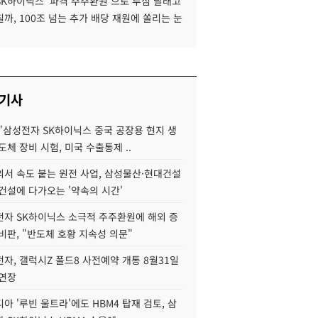
SK하이닉스 '파격 주주환원'으로 투심 달래고
까, 100조 넘는 추가 배당 재원에 쏠리는 눈
 기사
"삼성전자 SK하이닉스 중국 공장용 현지 생
도체 장비 시험, 미국 수출통제 ..
서 속도 붙는 원전 사업, 삼성물산·현대건설
건설에 다가오는 '약속의 시간'
자 SK하이닉스 소극적 주주환원에 해외 증
비판, "반도체 호황 지속성 의문"
자, 갤럭시Z 폴드8 사전예약 개통 8월31일
 연장
아 '루빈 울트라'에도 HBM4 탑재 검토, 삼