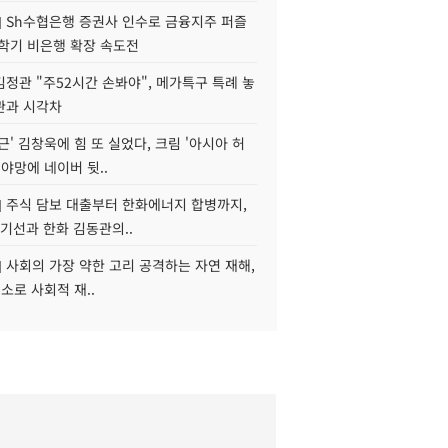
] Sh수협은행 증권사 인수로 금융지주 퍼즐
신학기 비은행 확장 속도전
정관 "주52시간 손봐야", 메가특구 특례 놓
관과 시각차
근' 김창욱에 힘 또 실었다, 크림 '아시아 허
 야망에 네이버 뒷..
] 주식 담보 대출부터 한화에너지 합병까지,
기선과 한화 김동관의..
] 사회의 가장 약한 고리 공격하는 자연 재해,
해소로 사회적 재..