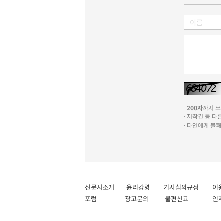
-
200자
까지 쓰실
- 저작권 등 
- 타인에게 불
신문사소개
윤리강령
기사심의규정
이
포럼
광고문의
불편신고