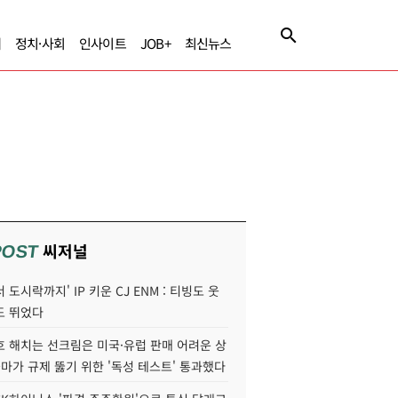
제
정치·사회
인사이트
JOB+
최신뉴스
씨저널
POST
 도시락까지' IP 키운 CJ ENM : 티빙도 웃
도 뛰었다
호 해치는 선크림은 미국·유럽 판매 어려운 상
콜마가 규제 뚫기 위한 '독성 테스트' 통과했다