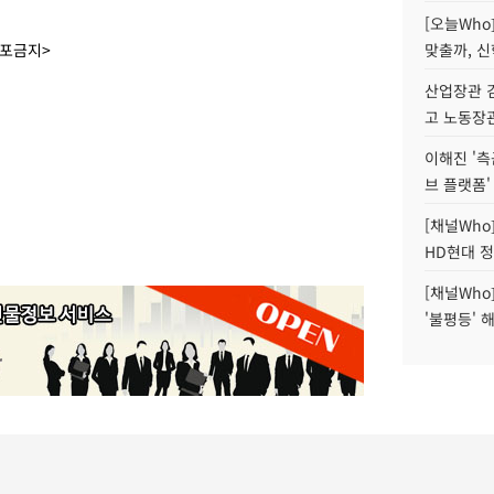
[오늘Who
배포금지>
맞출까, 
산업장관 김
고 노동장
이해진 '측
브 플랫폼'
[채널Who
HD현대 정
[채널Who
'불평등' 