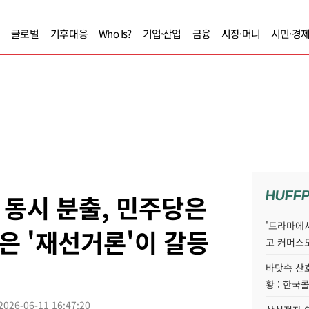
글로벌
기후대응
Who Is?
기업·산업
금융
시장·머니
시민·경
HUFF
 동시 분출, 민주당은
'드라마에서
힘은 '재선거론'이 갈등
고 커머스
바닷속 산
황 : 한국
2026-06-11 16:47:20