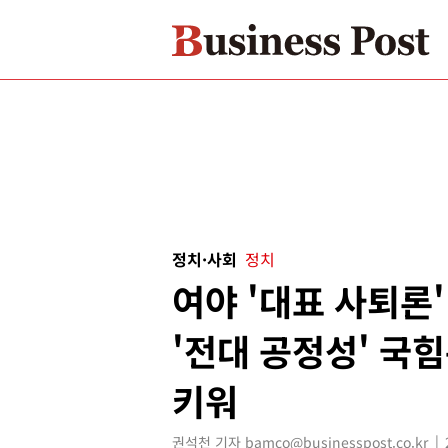
정치·사회
정치
여야 '대표 사퇴론'
'전대 공정성' 국
키워
권석천 기자 bamco@businesspost.co.kr