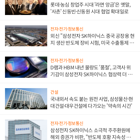
롯데·농심 창업주 시대 '라면 앙금'은 옛말,
'사촌' 신동빈·신동원 시대 협업 확대일로
전자·전기·정보통신
외신 "삼성전자 SK하이닉스 중국 공장용 현
지 생산 반도체 장비 시험, 미국 수출통제 대
비"
전자·전기·정보통신
D램과 HBM 내년 물량도 '품절', 고객사 위
기감이 삼성전자 SK하이닉스 협상력 더 키
워
건설
국내외서 속도 붙는 원전 사업, 삼성물산·현
대건설·대우건설에 다가오는 '약속의 시간'
전자·전기·정보통신
삼성전자 SK하이닉스 소극적 주주환원에
해외 증권가 비판, "반도체 호황 지속성 의