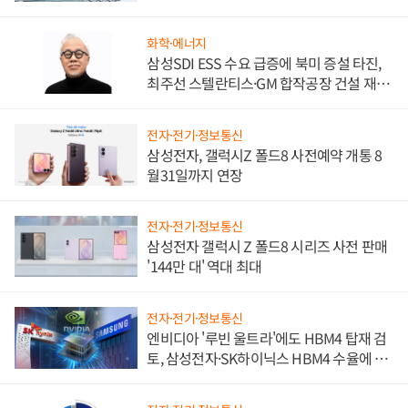
문"
화학·에너지
삼성SDI ESS 수요 급증에 북미 증설 타진,
최주선 스텔란티스·GM 합작공장 건설 재추
진하나
전자·전기·정보통신
삼성전자, 갤럭시Z 폴드8 사전예약 개통 8
월31일까지 연장
전자·전기·정보통신
삼성전자 갤럭시 Z 폴드8 시리즈 사전 판매
'144만 대' 역대 최대
전자·전기·정보통신
엔비디아 '루빈 울트라'에도 HBM4 탑재 검
토, 삼성전자·SK하이닉스 HBM4 수율에 주
도권 갈린다