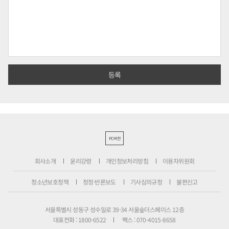
PC버전
회사소개
윤리강령
개인정보처리방침
이용자위원회
청소년보호정책
정정·반론보도
기사심의규정
불편신고
서울특별시 성동구 성수일로 39-34 서울숲더스페이스 12층
대표전화 : 1800-6522
팩스 : 070-4015-8658