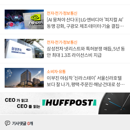
도권 갈린다
전자·전기·정보통신
[AI 뭉쳐야 산다⑧] LG·엔비디아 '피지컬 AI'
동맹 강화, 구광모 제조·데이터·기술 결집
해 종합 로보틱스 기업으로
전자·전기·정보통신
삼성전자 넷리스트와 특허분쟁 매듭, 5년 동
안 최대 1.3조 라이선스비 지급
소비자·유통
이부진 야심작 '신라스테이' 서울신라호텔
보다 잘 나가, 평택·주문진·해남·건대로 성
장판 더 넓힌다
기사댓글
0
개