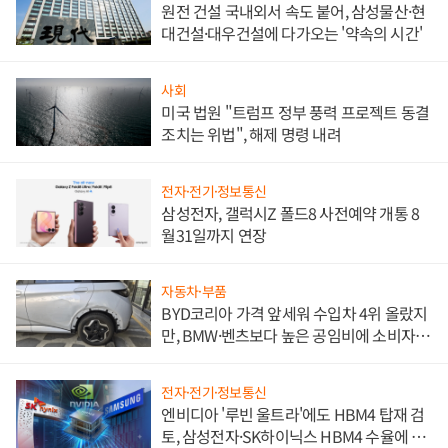
원전 건설 국내외서 속도 붙어, 삼성물산·현
대건설·대우건설에 다가오는 '약속의 시간'
사회
미국 법원 "트럼프 정부 풍력 프로젝트 동결
조치는 위법", 해제 명령 내려
전자·전기·정보통신
삼성전자, 갤럭시Z 폴드8 사전예약 개통 8
월31일까지 연장
자동차·부품
BYD코리아 가격 앞세워 수입차 4위 올랐지
만, BMW·벤츠보다 높은 공임비에 소비자
불만 폭발
전자·전기·정보통신
엔비디아 '루빈 울트라'에도 HBM4 탑재 검
토, 삼성전자·SK하이닉스 HBM4 수율에 주