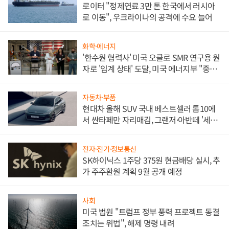
로이터 "정제연료 3만 톤 한국에서 러시아
로 이동", 우크라이나의 공격에 수요 늘어
화학·에너지
'한수원 협력사' 미국 오클로 SMR 연구용 원
자로 '임계 상태' 도달, 미국 에너지부 "중요
한 이정표"
자동차·부품
현대차 올해 SUV 국내 베스트셀러 톱10에
서 싼타페만 자리매김, 그랜저·아반떼 '세단
쌍끌이'로 내수 방어
전자·전기·정보통신
SK하이닉스 1주당 375원 현금배당 실시, 추
가 주주환원 계획 9월 공개 예정
사회
미국 법원 "트럼프 정부 풍력 프로젝트 동결
조치는 위법", 해제 명령 내려