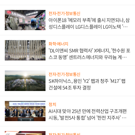
전자·전기·정보통신
아이폰18 '메모리 부족'에 출시 지연되나, 삼
성디스플레이 LG디스플레이 LG이노텍 '탈
애플' 수익 다각화 속도
화학·에너지
'DL이앤씨 SMR 협력사' X에너지, '한수원 포
스코 동맹' 센트러스에너지와 우라늄 계약
체결
전자·전기·정보통신
SK하이닉스, 용인 'Y2' 팹과 청주 'M17' 팹
건설에 54조 투자 결정
정치
AI시대 맞아 25년 만에 전력산업 구조개편
시동, '발전5사 통합' 넘어 '한전 지주사' 재편
론도
전자·전기·정보통신