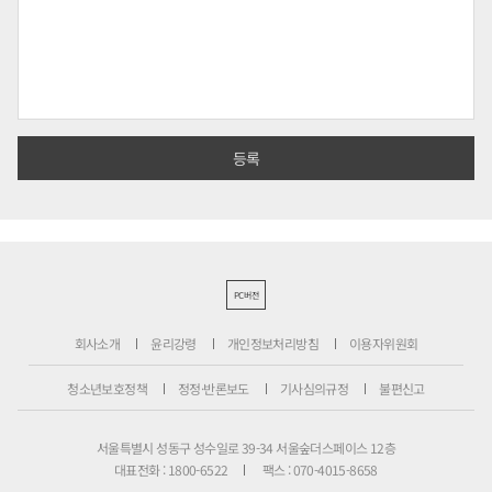
PC버전
회사소개
윤리강령
개인정보처리방침
이용자위원회
청소년보호정책
정정·반론보도
기사심의규정
불편신고
서울특별시 성동구 성수일로 39-34 서울숲더스페이스 12층
대표전화 : 1800-6522
팩스 : 070-4015-8658