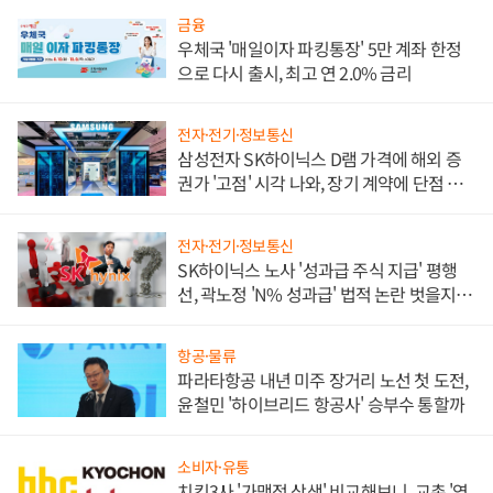
금융
우체국 '매일이자 파킹통장' 5만 계좌 한정
으로 다시 출시, 최고 연 2.0% 금리
전자·전기·정보통신
삼성전자 SK하이닉스 D램 가격에 해외 증
권가 '고점' 시각 나와, 장기 계약에 단점 부
각
전자·전기·정보통신
SK하이닉스 노사 '성과급 주식 지급' 평행
선, 곽노정 'N% 성과급' 법적 논란 벗을지 주
목
항공·물류
파라타항공 내년 미주 장거리 노선 첫 도전,
윤철민 '하이브리드 항공사' 승부수 통할까
소비자·유통
치킨3사 '가맹점 상생' 비교해보니, 교촌 '영