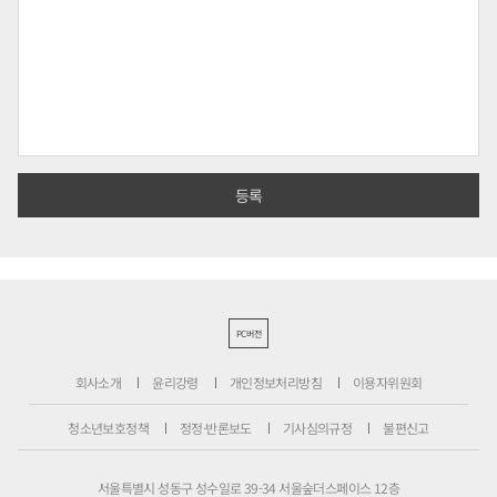
PC버전
회사소개
윤리강령
개인정보처리방침
이용자위원회
청소년보호정책
정정·반론보도
기사심의규정
불편신고
서울특별시 성동구 성수일로 39-34 서울숲더스페이스 12층