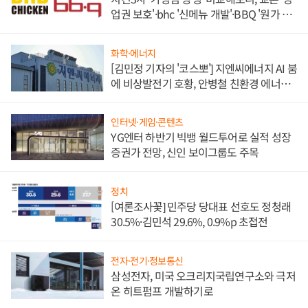
업권 보호'·bhc '신메뉴 개발'·BBQ '원가 부
담'
화학·에너지
[김민정 기자의 '코스뽀'] 지엔씨에너지 AI 붐
에 비상발전기 호황, 안병철 친환경 에너지
발전전문기업 향한다
인터넷·게임·콘텐츠
YG엔터 하반기 빅뱅 월드투어로 실적 성장
증권가 전망, 신인 보이그룹도 주목
정치
[여론조사꽃] 민주당 당대표 선호도 정청래
30.5%·김민석 29.6%, 0.9%p 초접전
전자·전기·정보통신
삼성전자, 미국 오크리지국립연구소와 극저
온 히트펌프 개발하기로