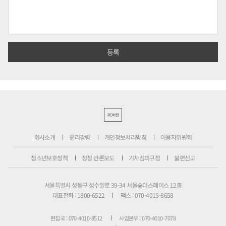
PC버전
회사소개
윤리강령
개인정보처리방침
이용자위원회
청소년보호정책
정정·반론보도
기사심의규정
불편신고
서울특별시 성동구 성수일로 39-34 서울숲더스페이스 12층
대표전화 : 1800-6522
팩스 : 070-4015-8658
편집국 : 070-4010-8512
사업본부 : 070-4010-7078