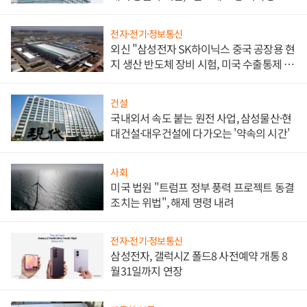
문"
전자·전기·정보통신
외신 "삼성전자 SK하이닉스 중국 공장용 현
지 생산 반도체 장비 시험, 미국 수출통제 대
비"
건설
국내외서 속도 붙는 원전 사업, 삼성물산·현
대건설·대우건설에 다가오는 '약속의 시간'
사회
미국 법원 "트럼프 정부 풍력 프로젝트 동결
조치는 위법", 해제 명령 내려
전자·전기·정보통신
삼성전자, 갤럭시Z 폴드8 사전예약 개통 8
월31일까지 연장