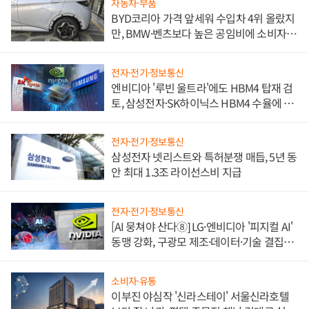
자동차·부품
BYD코리아 가격 앞세워 수입차 4위 올랐지
만, BMW·벤츠보다 높은 공임비에 소비자
불만 폭발
전자·전기·정보통신
엔비디아 '루빈 울트라'에도 HBM4 탑재 검
토, 삼성전자·SK하이닉스 HBM4 수율에 주
도권 갈린다
전자·전기·정보통신
삼성전자 넷리스트와 특허분쟁 매듭, 5년 동
안 최대 1.3조 라이선스비 지급
전자·전기·정보통신
[AI 뭉쳐야 산다⑧] LG·엔비디아 '피지컬 AI'
동맹 강화, 구광모 제조·데이터·기술 결집
해 종합 로보틱스 기업으로
소비자·유통
이부진 야심작 '신라스테이' 서울신라호텔