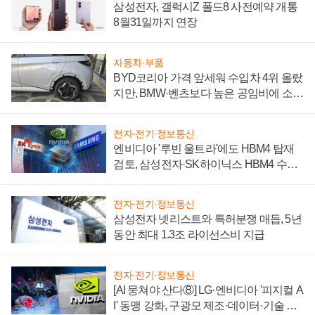
삼성전자, 갤럭시Z 폴드8 사전예약 개통
8월31일까지 연장
자동차·부품
BYD코리아 가격 앞세워 수입차 4위 올랐
지만, BMW·벤츠보다 높은 공임비에 소비
자 불만 폭발
전자·전기·정보통신
엔비디아 '루빈 울트라'에도 HBM4 탑재
검토, 삼성전자·SK하이닉스 HBM4 수율
에 주도권 갈린다
전자·전기·정보통신
삼성전자 넷리스트와 특허분쟁 매듭, 5년
동안 최대 1.3조 라이선스비 지급
전자·전기·정보통신
[AI 뭉쳐야 산다⑧] LG·엔비디아 '피지컬 A
I' 동맹 강화, 구광모 제조·데이터·기술 결