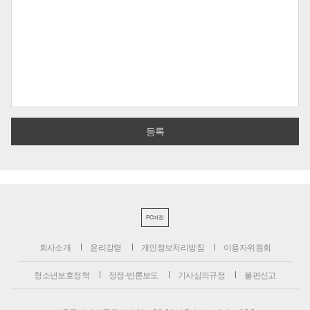
PC버전
회사소개
윤리강령
개인정보처리방침
이용자위원회
청소년보호정책
정정·반론보도
기사심의규정
불편신고