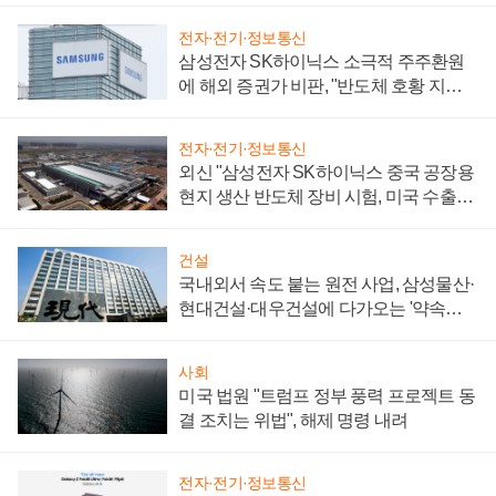
전자·전기·정보통신
삼성전자 SK하이닉스 소극적 주주환원
에 해외 증권가 비판, "반도체 호황 지속
성 의문"
전자·전기·정보통신
외신 "삼성전자 SK하이닉스 중국 공장용
현지 생산 반도체 장비 시험, 미국 수출통
제 대비"
건설
국내외서 속도 붙는 원전 사업, 삼성물산·
현대건설·대우건설에 다가오는 '약속의
시간'
사회
미국 법원 "트럼프 정부 풍력 프로젝트 동
결 조치는 위법", 해제 명령 내려
전자·전기·정보통신