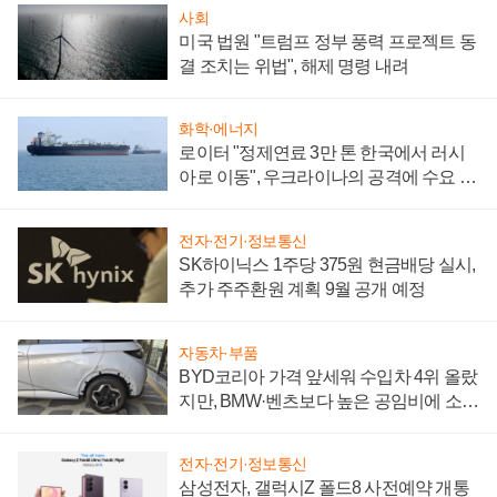
사회
미국 법원 "트럼프 정부 풍력 프로젝트 동
결 조치는 위법", 해제 명령 내려
화학·에너지
로이터 "정제연료 3만 톤 한국에서 러시
아로 이동", 우크라이나의 공격에 수요 늘
어
전자·전기·정보통신
SK하이닉스 1주당 375원 현금배당 실시,
추가 주주환원 계획 9월 공개 예정
자동차·부품
BYD코리아 가격 앞세워 수입차 4위 올랐
지만, BMW·벤츠보다 높은 공임비에 소비
자 불만 폭발
전자·전기·정보통신
삼성전자, 갤럭시Z 폴드8 사전예약 개통