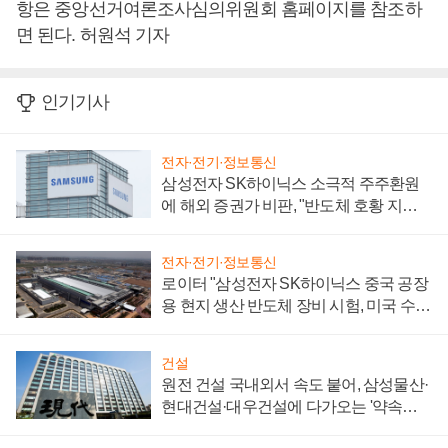
항은 중앙선거여론조사심의위원회 홈페이지를 참조하
면 된다. 허원석 기자
인기기사
전자·전기·정보통신
삼성전자 SK하이닉스 소극적 주주환원
에 해외 증권가 비판, "반도체 호황 지속
성 의문"
전자·전기·정보통신
로이터 "삼성전자 SK하이닉스 중국 공장
용 현지 생산 반도체 장비 시험, 미국 수출
통제 대비"
건설
원전 건설 국내외서 속도 붙어, 삼성물산·
현대건설·대우건설에 다가오는 '약속의
시간'