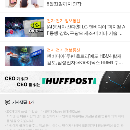
8월31일까지 연장
전자·전기·정보통신
[AI 뭉쳐야 산다⑧] LG·엔비디아 '피지컬 A
I' 동맹 강화, 구광모 제조·데이터·기술 결
집해 종합 로보틱스 기업으로
전자·전기·정보통신
엔비디아 '루빈 울트라'에도 HBM4 탑재
검토, 삼성전자·SK하이닉스 HBM4 수율
에 주도권 갈린다
기사댓글
1
개
200자까지 쓰실 수 있습니다. (현재 0 byte / 최대 400byte)
저작권 등 다른 사람의 권리를 침해하거나 명예를 훼손하는 댓글은 관련 법률에 의해 제재
를 받을 수 있습니다.
타인에게 불쾌감을 주는 욕설 등 비하하는 단어가 내용에 포함되거나 인신공격성 글은 관