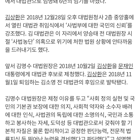
에서 대법관으로 임명돼 6년의 임기를 마쳤다.
김상환
은 2018년 12월28일 오후 대법원청사 2층 중앙홀에
서 열린 대법관 취임식에서 ‘사법부에 대한 국민의 신뢰’를
강조했다. 김 대법관은 이 자리에서 양승태 전 대법원장 시
절 ‘사법농단’ 의혹으로 위기에 처한 법원 상황에 안타까움
을 드러내기도 했다.
앞서 김명수 대법원장은 2018년 10월2일
김상환
을
문재인
대통령에게 대법관 후보로 제청했다.
김상환
은 2018년 11
월1일 퇴임하는 김소영 전 대법관의 후임으로 발탁됐다.
김명수 대법원장은 제청 이유를 두고 “사회 정의 실현 및 국
민의 기본권 보장에 대한 의지, 사회적 약자와 소수자 배려
에 대한 인식, 사법권의 독립에 대한 소명의식, 국민과 소통
하고 봉사하는 자세, 도덕성 등 대법관으로서 갖춰야 할 기
본적 자질은 물론 합리적이고 공정한 판단능력, 전문적 법
률지식 등 뛰어난 능력을 겸비했다고 판단했다”고 설명했