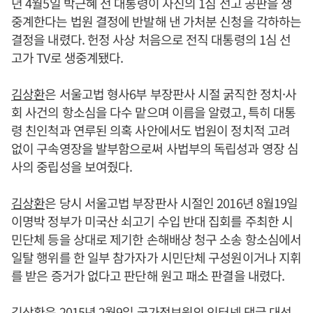
년 4월5일 박근혜 전 대통령이 자신의 1심 선고 공판을 생
중계한다는 법원 결정에 반발해 낸 가처분 신청을 각하하는
결정을 내렸다. 헌정 사상 처음으로 전직 대통령의 1심 선
고가 TV로 생중계됐다.
김상환
은 서울고법 형사6부 부장판사 시절 굵직한 정치·사
회 사건의 항소심을 다수 맡으며 이름을 알렸고, 특히 대통
령 친인척과 연루된 의혹 사안에서도 법원이 정치적 고려
없이 구속영장을 발부함으로써 사법부의 독립성과 영장 심
사의 중립성을 보여줬다.
김상환
은 당시 서울고법 부장판사 시절인 2016년 8월19일
이명박 정부가 미국산 쇠고기 수입 반대 집회를 주최한 시
민단체 등을 상대로 제기한 손해배상 청구 소송 항소심에서
일탈 행위를 한 일부 참가자가 시민단체 구성원이거나 지휘
를 받은 증거가 없다고 판단해 원고 패소 판결을 내렸다.
김상환
은 2015년 2월9일 국가정보원의 인터넷 댓글 대선