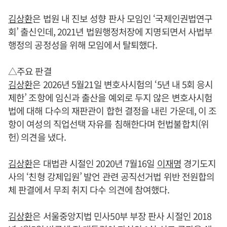
김상환
은 법원 내 진보 성향 판사 모임인 ‘국제인권법연구
회’ 출신인데, 2021년 법원행정처장에 지명되면서 사법부
행정의 공정성을 위해 모임에서 탈퇴했다.
△주요 판결
김상환
은 2026년 5월21일 변호사시험의 ‘5년 내 5회 응시
제한’ 조항에 임신과 출산을 예외로 두지 않은 변호사시험
법에 대해 다수의 재판관이 합헌 결정을 내린 가운데, 이 조
항이 여성의 직업선택 자유를 침해한다며 헌법불합치(위
헌) 의견을 냈다.
김상환
은 대법관 시절인 2020년 7월16일
이재명
경기도지
사의 ‘친형 강제입원’ 발언 관련 공직선거법 위반 전원합의
체 판결에서 무죄 취지 다수 의견에 참여했다.
김상환
은 서울중앙지법 민사50부 부장 판사 시절인 2018