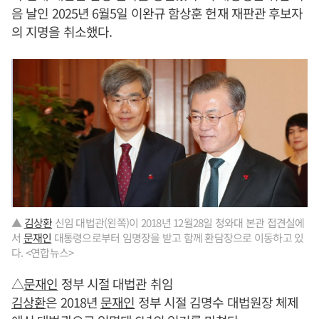
음 날인 2025년 6월5일 이완규 함상훈 헌재 재판관 후보자
의 지명을 취소했다.
▲
김상환
신임 대법관(왼쪽)이 2018년 12월28일 청와대 본관 접견실에
서
문재인
대통령으로부터 임명장을 받고 함께 환담장으로 이동하고 있
다. <연합뉴스>
△
문재인
정부 시절 대법관 취임
김상환
은 2018년
문재인
정부 시절 김명수 대법원장 체제