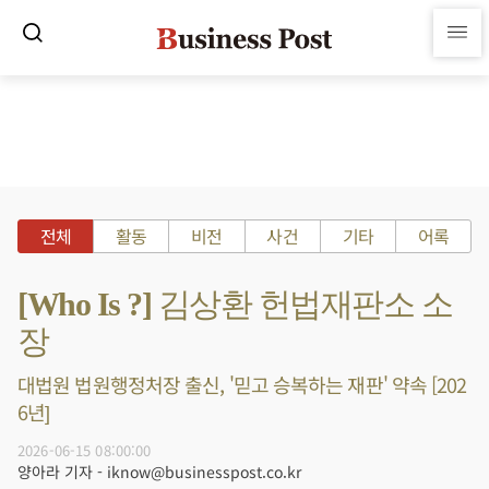
전체
활동
비전
사건
기타
어록
[Who Is ?] 김상환 헌법재판소 소
장
대법원 법원행정처장 출신, '믿고 승복하는 재판' 약속 [202
6년]
2026-06-15 08:00:00
양아라 기자 - iknow@businesspost.co.kr