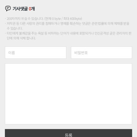
기사댓글
0
개
200자까지 쓰실 수 있습니다. (현재 0 byte / 최대 400byte)
저작권 등 다른 사람의 권리를 침해하거나 명예를 훼손하는 댓글은 관련 법률에 의해 제재를 받을
수 있습니다.
타인에게 불쾌감을 주는 욕설 등 비하하는 단어가 내용에 포함되거나 인신공격성 글은 관리자의 판
단에 의해 삭제 합니다.