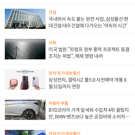
비"
건설
국내외서 속도 붙는 원전 사업, 삼성물산·현
대건설·대우건설에 다가오는 '약속의 시간'
사회
미국 법원 "트럼프 정부 풍력 프로젝트 동결
조치는 위법", 해제 명령 내려
전자·전기·정보통신
삼성전자, 갤럭시Z 폴드8 사전예약 개통 8
월31일까지 연장
자동차·부품
BYD코리아 가격 앞세워 수입차 4위 올랐지
만, BMW·벤츠보다 높은 공임비에 소비자
불만 폭발
전자·전기·정보통신