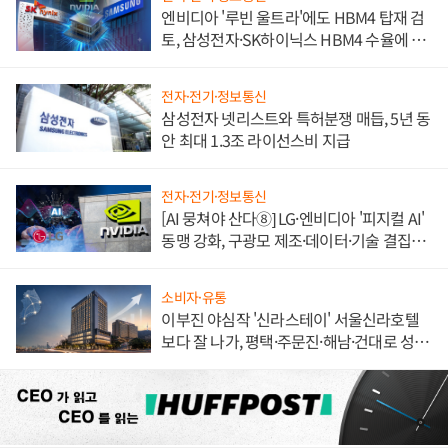
엔비디아 '루빈 울트라'에도 HBM4 탑재 검
토, 삼성전자·SK하이닉스 HBM4 수율에 주
도권 갈린다
전자·전기·정보통신
삼성전자 넷리스트와 특허분쟁 매듭, 5년 동
안 최대 1.3조 라이선스비 지급
전자·전기·정보통신
[AI 뭉쳐야 산다⑧] LG·엔비디아 '피지컬 AI'
동맹 강화, 구광모 제조·데이터·기술 결집
해 종합 로보틱스 기업으로
소비자·유통
이부진 야심작 '신라스테이' 서울신라호텔
보다 잘 나가, 평택·주문진·해남·건대로 성
장판 더 넓힌다