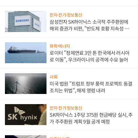
전자·전기·정보통신
삼성전자 SK하이닉스 소극적 주주환원에
해외 증권가 비판, "반도체 호황 지속성 의
문"
화학·에너지
로이터 "정제연료 3만 톤 한국에서 러시아
로 이동", 우크라이나의 공격에 수요 늘어
사회
미국 법원 "트럼프 정부 풍력 프로젝트 동결
조치는 위법", 해제 명령 내려
전자·전기·정보통신
SK하이닉스 1주당 375원 현금배당 실시, 추
가 주주환원 계획 9월 공개 예정