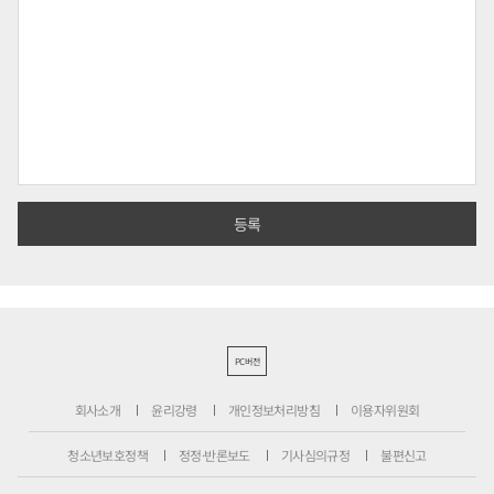
PC버전
회사소개
윤리강령
개인정보처리방침
이용자위원회
청소년보호정책
정정·반론보도
기사심의규정
불편신고