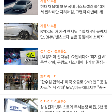
자동차·부품
현대차 올해 SUV 국내 베스트셀러 톱10에
서 싼타페만 자리매김, 그랜저·아반떼 '세단
쌍끌이'로 내수 방어
자동차·부품
BYD코리아 가격 앞세워 수입차 4위 올랐지
만, BMW·벤츠보다 높은 공임비에 소비자
불만 폭발
전자·전기·정보통신
[AI 뭉쳐야 산다⑧] LG·엔비디아 '피지컬 AI'
동맹 강화, 구광모 제조·데이터·기술 결집
해 종합 로보틱스 기업으로
화학·에너지
'한수원 협력사' 미국 오클로 SMR 연구용 원
자로 '임계 상태' 도달, 미국 에너지부 "중요
한 이정표"
전자·전기·정보통신
삼성전자 넷리스트와 특허분쟁 매듭, 5년 동