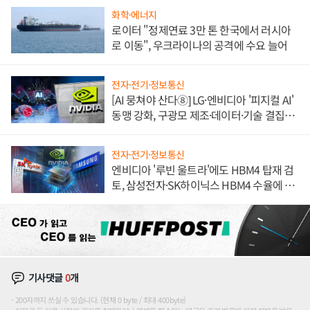
화학·에너지
로이터 "정제연료 3만 톤 한국에서 러시아
로 이동", 우크라이나의 공격에 수요 늘어
전자·전기·정보통신
[AI 뭉쳐야 산다⑧] LG·엔비디아 '피지컬 AI'
동맹 강화, 구광모 제조·데이터·기술 결집
해 종합 로보틱스 기업으로
전자·전기·정보통신
엔비디아 '루빈 울트라'에도 HBM4 탑재 검
토, 삼성전자·SK하이닉스 HBM4 수율에 주
도권 갈린다
기사댓글
0
개
200자까지 쓰실 수 있습니다. (현재 0 byte / 최대 400byte)