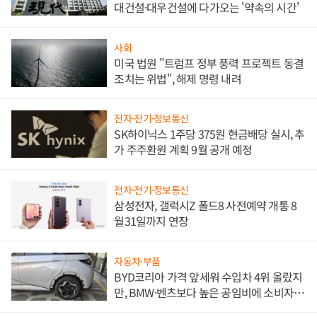
대건설·대우건설에 다가오는 '약속의 시간'
사회
미국 법원 "트럼프 정부 풍력 프로젝트 동결
조치는 위법", 해제 명령 내려
전자·전기·정보통신
SK하이닉스 1주당 375원 현금배당 실시, 추
가 주주환원 계획 9월 공개 예정
전자·전기·정보통신
삼성전자, 갤럭시Z 폴드8 사전예약 개통 8
월31일까지 연장
자동차·부품
BYD코리아 가격 앞세워 수입차 4위 올랐지
만, BMW·벤츠보다 높은 공임비에 소비자
불만 폭발