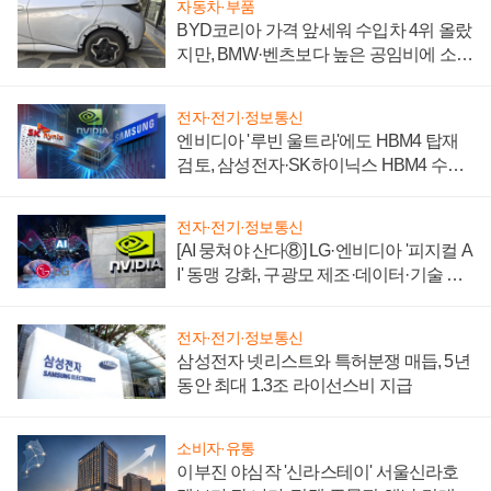
자동차·부품
BYD코리아 가격 앞세워 수입차 4위 올랐
지만, BMW·벤츠보다 높은 공임비에 소비
자 불만 폭발
전자·전기·정보통신
엔비디아 '루빈 울트라'에도 HBM4 탑재
검토, 삼성전자·SK하이닉스 HBM4 수율
에 주도권 갈린다
전자·전기·정보통신
[AI 뭉쳐야 산다⑧] LG·엔비디아 '피지컬 A
I' 동맹 강화, 구광모 제조·데이터·기술 결
집해 종합 로보틱스 기업으로
전자·전기·정보통신
삼성전자 넷리스트와 특허분쟁 매듭, 5년
동안 최대 1.3조 라이선스비 지급
소비자·유통
이부진 야심작 '신라스테이' 서울신라호