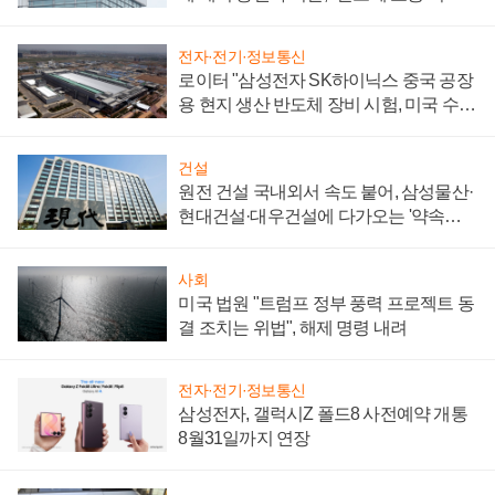
성 의문"
전자·전기·정보통신
로이터 "삼성전자 SK하이닉스 중국 공장
용 현지 생산 반도체 장비 시험, 미국 수출
통제 대비"
건설
원전 건설 국내외서 속도 붙어, 삼성물산·
현대건설·대우건설에 다가오는 '약속의
시간'
사회
미국 법원 "트럼프 정부 풍력 프로젝트 동
결 조치는 위법", 해제 명령 내려
전자·전기·정보통신
삼성전자, 갤럭시Z 폴드8 사전예약 개통
8월31일까지 연장