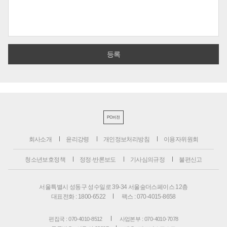
PC버전
회사소개
윤리강령
개인정보처리방침
이용자위원회
청소년보호정책
정정·반론보도
기사심의규정
불편신고
서울특별시 성동구 성수일로 39-34 서울숲더스페이스 12층
대표전화 : 1800-6522
팩스 : 070-4015-8658
편집국 : 070-4010-8512
사업본부 : 070-4010-7078