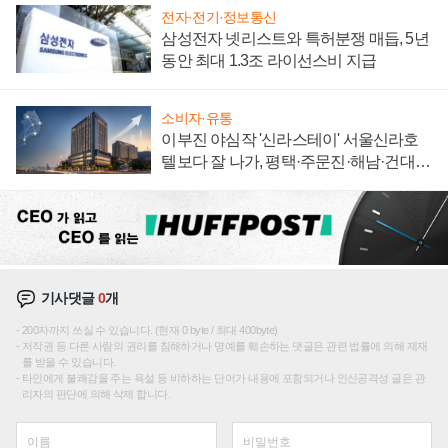
전자·전기·정보통신
삼성전자 넷리스트와 특허분쟁 매듭, 5년
동안 최대 1.3조 라이선스비 지급
소비자·유통
이부진 야심작 '신라스테이' 서울신라호
텔보다 잘 나가, 평택·주문진·해남·건대로
성장판 더 넓힌다
기사댓글
0
개
200자까지 쓰실 수 있습니다. (현재 0 byte / 최대 400byte)
저작권 등 다른 사람의 권리를 침해하거나 명예를 훼손하는 댓글은 관련 법률에 의해 제재
를 받을 수 있습니다.
타인에게 불쾌감을 주는 욕설 등 비하하는 단어가 내용에 포함되거나 인신공격성 글은 관
리자의 판단에 의해 삭제 합니다.