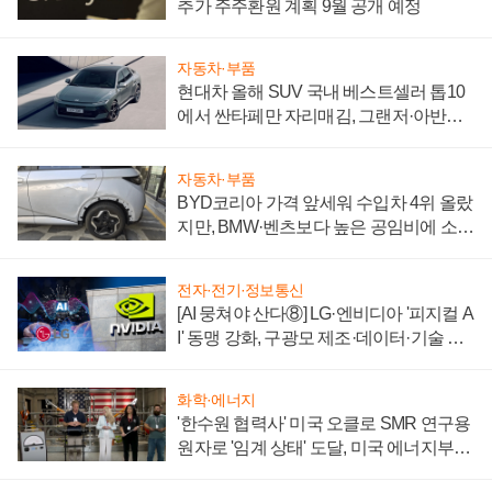
추가 주주환원 계획 9월 공개 예정
자동차·부품
현대차 올해 SUV 국내 베스트셀러 톱10
에서 싼타페만 자리매김, 그랜저·아반떼
'세단 쌍끌이'로 내수 방어
자동차·부품
BYD코리아 가격 앞세워 수입차 4위 올랐
지만, BMW·벤츠보다 높은 공임비에 소비
자 불만 폭발
전자·전기·정보통신
[AI 뭉쳐야 산다⑧] LG·엔비디아 '피지컬 A
I' 동맹 강화, 구광모 제조·데이터·기술 결
집해 종합 로보틱스 기업으로
화학·에너지
'한수원 협력사' 미국 오클로 SMR 연구용
원자로 '임계 상태' 도달, 미국 에너지부
"중요한 이정표"