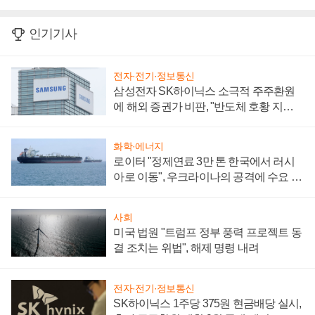
인기기사
전자·전기·정보통신
삼성전자 SK하이닉스 소극적 주주환원
에 해외 증권가 비판, "반도체 호황 지속
성 의문"
화학·에너지
로이터 "정제연료 3만 톤 한국에서 러시
아로 이동", 우크라이나의 공격에 수요 늘
어
사회
미국 법원 "트럼프 정부 풍력 프로젝트 동
결 조치는 위법", 해제 명령 내려
전자·전기·정보통신
SK하이닉스 1주당 375원 현금배당 실시,