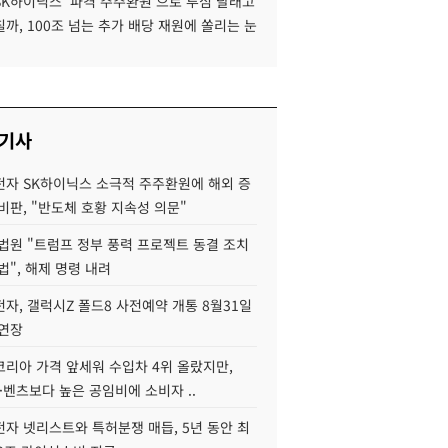
SK하이닉스 '파격 주주환원'으로 투심 달래고
까, 100조 넘는 추가 배당 재원에 쏠리는 눈
 기사
자 SK하이닉스 소극적 주주환원에 해외 증
비판, "반도체 호황 지속성 의문"
법원 "트럼프 정부 풍력 프로젝트 동결 조치
법", 해제 명령 내려
자, 갤럭시Z 폴드8 사전예약 개통 8월31일
 연장
코리아 가격 앞세워 수입차 4위 올랐지만,
·벤츠보다 높은 공임비에 소비자 ..
자 넷리스트와 특허분쟁 매듭, 5년 동안 최