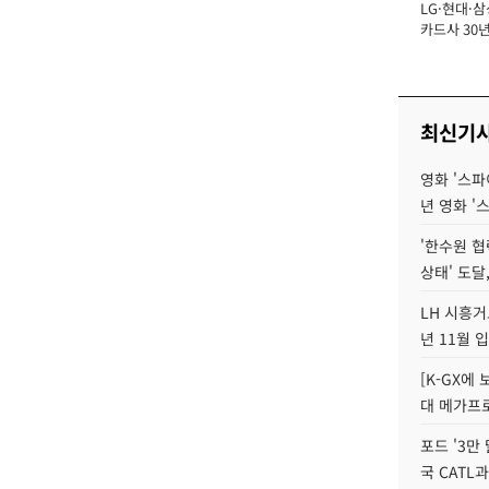
LG·현대·삼
장
카드사 30년
에 '초집중' 
최신기
영화 '스파
년 영화 '
'한수원 협
상태' 도달,
LH 시흥거
년 11월 
[K-GX에
대 메가프
포드 '3만
국 CATL과