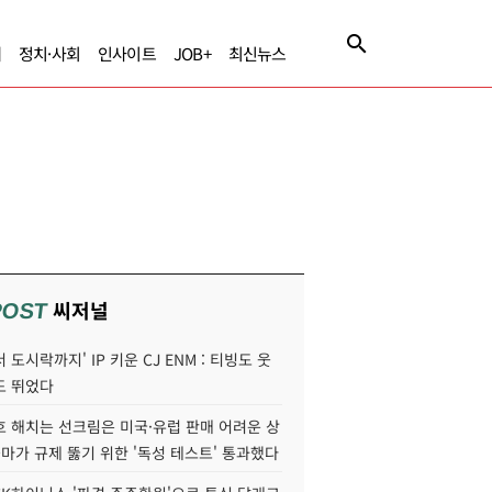
제
정치·사회
인사이트
JOB+
최신뉴스
씨저널
POST
 도시락까지' IP 키운 CJ ENM : 티빙도 웃
도 뛰었다
호 해치는 선크림은 미국·유럽 판매 어려운 상
콜마가 규제 뚫기 위한 '독성 테스트' 통과했다