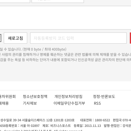
 수 있습니다. (현재 0 byte / 최대 400byte)
다른 사람의 권리를 침해하거나 명예를 훼손하는 댓글은 관련 법률에 의해 제재를 받을 수 있습니
쾌감을 주는 욕설 등 비하하는 단어가 내용에 포함되거나 인신공격성 글은 관리자의 판단에 의해
용자위원회
청소년보호정책
개인정보처리방침
정정·반론보도
인재채용
기사제보
이메일무단수집거부
RSS
수일로 39-34 서울숲더스페이스 12층 1201호-1203호
대표전화 : 1800-6522
편집국 070-4
8658
등록번호 : 서울 아 02897
제호: 비즈니스포스트
등록일: 2013.11.13
발행·편집인 : 강석
X
Copyright ? 2013 비즈니스포스트. All rights reserved.