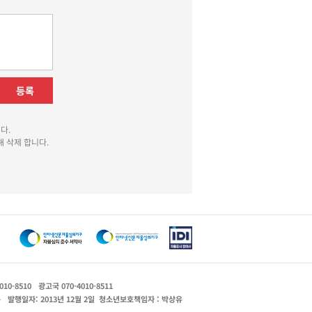
등록
다.
 삭제 합니다.
010-8510
광고국 070-4010-8511
운
발행일자: 2013년 12월 2일
청소년보호책임자 : 박상유