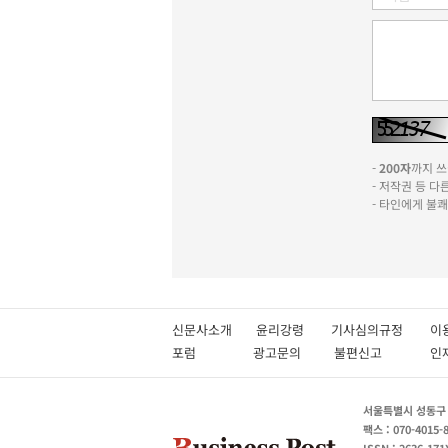
-
200자
까지 쓰실
- 저작권 등 
- 타인에게 불
신문사소개
윤리강령
기사심의규정
이
포럼
광고문의
불편신고
서울특별시 성동구 성
팩스 : 070-4015-
ISSN : 2636-171