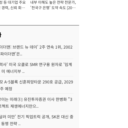
성 등 대기업 주요
내부 이해도 높은 전략 전문가,
 경력, 신뢰 회복
'전국구 은행' 도약 속도 [2026
[2026년]
년]
사
이더맨: 브랜드 뉴 데이' 2주 연속 1위, 2002
스파이더맨'은..
력사' 미국 오클로 SMR 연구용 원자로 '임계
 미 에너지부 ..
모 A-5블록 신혼희망타운 290호 공급, 2029
입주 예정
 보이는 미래③] 유진투자증권 이사 한병화 "3
로젝트 재생에너지만으..
 달러 미만' 전기 픽업트럭 공개, SK온 대신 중
 동맹 전략 ..