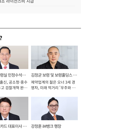
.3조 라이선스비 지급
?
통령실 민정수석비
김정균 보령 및 보령홀딩스 대
 출신, 공소청·중수
제약업계의 젊은 오너 3세 경
표이사 사장
두고 검찰개혁 완수
영자, 미래 먹거리 '우주와 헬
년]
스케어' 공들여 [2026년]
카드 대표이사 사
강정훈 iM뱅크 행장