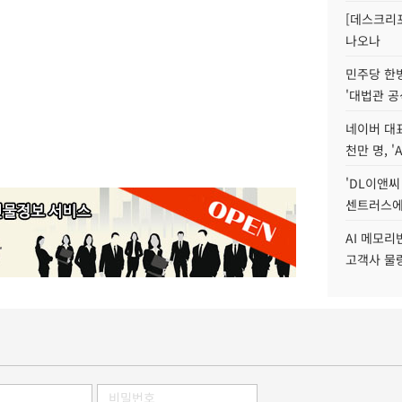
[데스크리포
나오나
민주당 한
'대법관 공
네이버 대표
천만 명, 'A
'DL이앤씨
센트러스에
AI 메모
고객사 물량