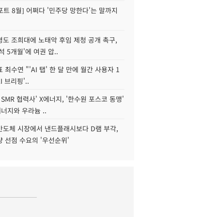
트 8월] 어쩌다 '민주당 망한다'는 말까지
병도 조희대에 노태악 후임 제청 공개 촉구,
석 5개월'에 여권 압..
 최수연 "'AI 탭' 한 달 만에 월간 사용자 1
I 브리핑'..
 SMR 협력사' X에너지, '한수원 포스코 동맹'
너지와 우라늄 ..
리반도체 시장에서 낸드플래시보다 D램 부각,
 선점 수요의 '우선순위'