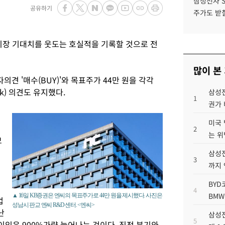
삼성전자 
공유하기
주가도 받칠
 시장 기대치를 웃도는 호실적을 기록할 것으로 전
많이 본
의견 '매수(BUY)'와 목표주가 44만 원을 각각
ck) 의견도 유지했다.
삼성전
1
권가 
미국 
2
는 위
모
삼성전
3
까지
BYD
4
BMW
▲ 16일 KB증권은 엔씨의 목표주가로 44만 원을 제시했다. 사진은
업
성남시 판교 엔씨 R&D 센터. <엔씨>
난
삼성전
5
업이익은 900%가량 늘어나는 것이다. 직전 분기와