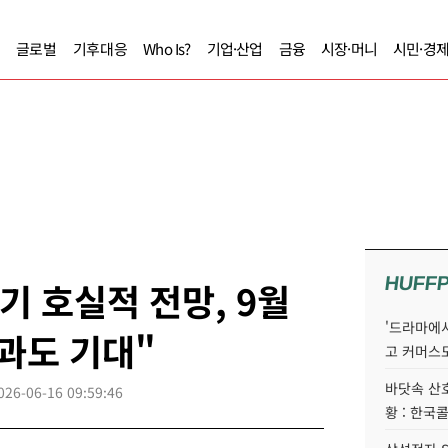
글로벌
기후대응
Who Is?
기업·산업
금융
시장·머니
시민·경
HUFF
기 호실적 전망, 9월
'드라마에서
과도 기대"
고 커머스
바닷속 산
026-06-16 09:59:46
황 : 한국