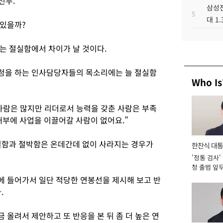
전무.
삼성전
5
대 1
 있을까?
는 절실함에서 차이가 날 것이다.
청을 하는 인사담당자들의 목소리에는 늘 절실함
Who Is
람은 많지만 리더로서 능력을 갖춘 사람은 부족
 내부에 사업을 이끌어갈 사람이 없어요.”
실함과 절박함은 온데간데 없이 사라지는 경우가
한찬식 대
'정통 검사'
서관
청 출범 앞
맡아 [2026
 들어가서 일단 적당한 연봉선을 제시해 보고 반
.
올려서 제안하고 또 반응을 본 뒤 좀 더 높은 연