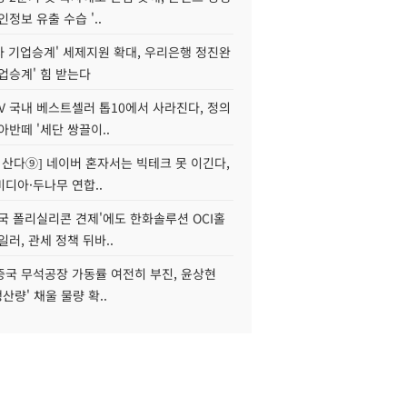
인정보 유출 수습 '..
자 기업승계' 세제지원 확대, 우리은행 정진완
업승계' 힘 받는다
V 국내 베스트셀러 톱10에서 사라진다, 정의
아반떼 '세단 쌍끌이..
야 산다⑨] 네이버 혼자서는 빅테크 못 이긴다,
디아·두나무 연합..
국 폴리실리콘 견제'에도 한화솔루션 OCI홀
일러, 관세 정책 뒤바..
중국 무석공장 가동률 여전히 부진, 윤상현
생산량' 채울 물량 확..