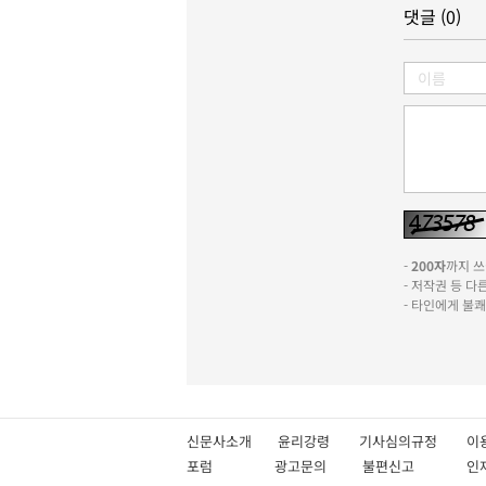
댓글 (0)
-
200자
까지 쓰실
- 저작권 등 
- 타인에게 불
신문사소개
윤리강령
기사심의규정
이
포럼
광고문의
불편신고