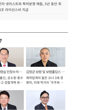
자 넷리스트와 특허분쟁 매듭, 5년 동안 최
.3조 라이선스비 지급
?
통령실 민정수석비
김정균 보령 및 보령홀딩스 대
 출신, 공소청·중수
제약업계의 젊은 오너 3세 경
표이사 사장
두고 검찰개혁 완수
영자, 미래 먹거리 '우주와 헬
년]
스케어' 공들여 [2026년]