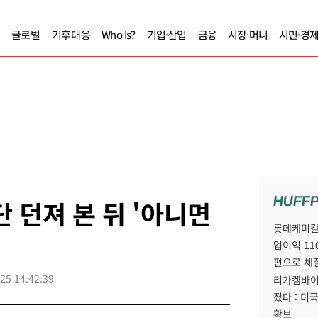
글로벌
기후대응
Who Is?
기업·산업
금융
시장·머니
시민·경
HUFF
 던져 본 뒤 '아니면
롯데케미칼
업이익 11
편으로 체
25 14:42:39
리가켐바이
졌다 : 미
확보