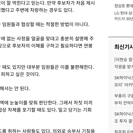
이 잘 먹힌다고 믿는다. 만약 후보자가 처음 제시
정상호 롯데
입했다고 주변에 자랑하는 경우도 있다.
LG·현대·삼
장
카드사 30년
나 임원들과 협상할 때는 적절한 방법이 아니다.
에 '초집중' 
밖에 없는 사정을 얼굴을 맞대고 충분히 설명해 주
바탕으로 후보자의 이해를 구하고 필요하다면 연봉
최신기
[이현승 칼
할 때도 있지만 대부분 임원들은 이를 불편해한다.
각광을 받
 피하고 싶은 것이다.
SK하이닉스,
모리' 아
해서는 안 된다.
부총리 구윤
액에 눈높이를 맞춰 판단한다. 그래서 자칫 미끼
부처 칸막
협상 자체를 포기할 때도 있다. 밀고 당기는 기회
SK하이닉스,
조 투자 결
도를 취하는 사람들도 있다. 의외로 승부사 기질을
최주희 티빙