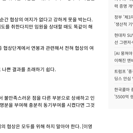
력 증명 개
정부 '제3
순간 협상의 여지가 없다고 강하게 못을 박는다.
'생산적 기
태도를 취한다지만 임원을 상대할 때도 똑같이 해
현대차 SU
선 그랜저·
최종 협상단계에서 연봉과 관련해서 전혀 협상의 여
[AI 뭉쳐
이해진 엔비
 나쁜 결과를 초래하기 쉽다.
트럼프 '중
딩스 안심 
한국콜마 
'5500억 
서 불만족스러운 점을 다른 부분으로 상쇄하고 인
 명분을 부여해 충분히 동기부여를 시켰다면 그것
방식의 협상은 모두를 위해 하지 말아야 한다. [이영