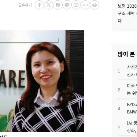
공유하기
보령 202
구조 재편 
다
많이 본
삼성전
1
권가 
미국 
2
는 위
BYD
3
BMW
[AI
4
강화,