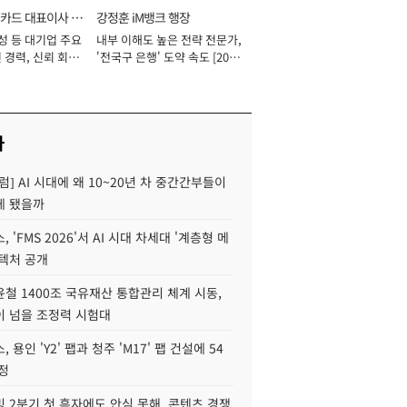
카드 대표이사 사
강정훈 iM뱅크 행장
성 등 대기업 주요
내부 이해도 높은 전략 전문가,
 경력, 신뢰 회복
'전국구 은행' 도약 속도 [2026
[2026년]
년]
사
럼] AI 시대에 왜 10~20년 차 중간간부들이
게 됐을까
 'FMS 2026'서 AI 시대 차세대 '계층형 메
키텍처 공개
철 1400조 국유재산 통합관리 체계 시동,
이 넘을 조정력 시험대
 용인 'Y2' 팹과 청주 'M17' 팹 건설에 54
정
 2분기 첫 흑자에도 안심 못해, 콘텐츠 경쟁