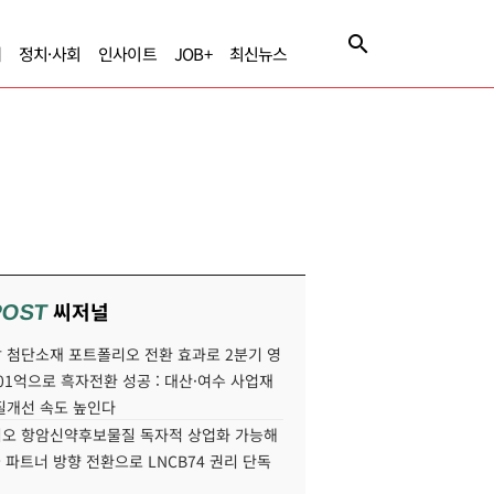
제
정치·사회
인사이트
JOB+
최신뉴스
씨저널
POST
 첨단소재 포트폴리오 전환 효과로 2분기 영
01억으로 흑자전환 성공 : 대산·여수 사업재
질개선 속도 높인다
오 항암신약후보물질 독자적 상업화 가능해
국 파트너 방향 전환으로 LNCB74 권리 단독