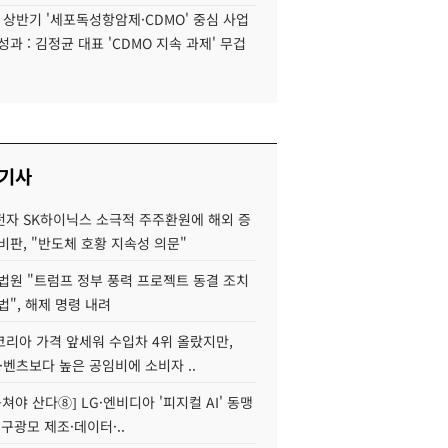
6 상반기 '세포독성항암제·CDMO' 중심 사업
성과 : 김정균 대표 'CDMO 지속 과제' 무겁
 기사
자 SK하이닉스 소극적 주주환원에 해외 증
비판, "반도체 호황 지속성 의문"
법원 "트럼프 정부 풍력 프로젝트 동결 조치
법", 해제 명령 내려
코리아 가격 앞세워 수입차 4위 올랐지만,
·벤츠보다 높은 공임비에 소비자 ..
 뭉쳐야 산다⑧] LG·엔비디아 '피지컬 AI' 동맹
 구광모 제조·데이터·..