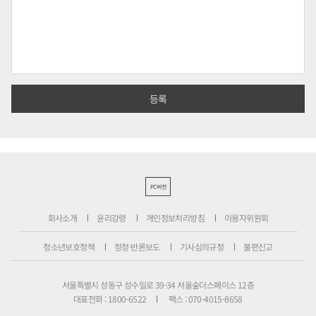
PC버전
회사소개
윤리강령
개인정보처리방침
이용자위원회
청소년보호정책
정정·반론보도
기사심의규정
불편신고
서울특별시 성동구 성수일로 39-34 서울숲더스페이스 12층
대표전화 : 1800-6522
팩스 : 070-4015-8658