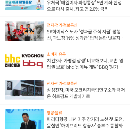
우체국 '매일이자 파킹통장' 5만 계좌 한정
으로 다시 출시, 최고 연 2.0% 금리
전자·전기·정보통신
SK하이닉스 노사 '성과급 주식 지급' 평행
선, 곽노정 'N% 성과급' 법적 논란 벗을지 주
목
소비자·유통
치킨3사 '가맹점 상생' 비교해보니, 교촌 '영
업권 보호'·bhc '신메뉴 개발'·BBQ '원가 부
담'
전자·전기·정보통신
삼성전자, 미국 오크리지국립연구소와 극저
온 히트펌프 개발하기로
항공·물류
파라타항공 내년 미주 장거리 노선 첫 도전,
윤철민 '하이브리드 항공사' 승부수 통할까