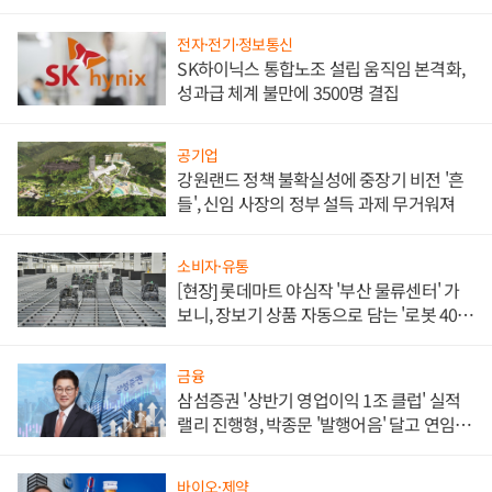
전자·전기·정보통신
SK하이닉스 통합노조 설립 움직임 본격화,
성과급 체계 불만에 3500명 결집
공기업
강원랜드 정책 불확실성에 중장기 비전 '흔
들', 신임 사장의 정부 설득 과제 무거워져
소비자·유통
[현장] 롯데마트 야심작 '부산 물류센터' 가
보니, 장보기 상품 자동으로 담는 '로봇 400
대' 장관
금융
삼섬증권 '상반기 영업이익 1조 클럽' 실적
랠리 진행형, 박종문 '발행어음' 달고 연임 향
하나
바이오·제약