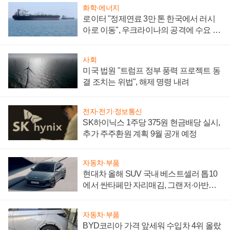
화학·에너지
로이터 "정제연료 3만 톤 한국에서 러시
아로 이동", 우크라이나의 공격에 수요 늘
어
사회
미국 법원 "트럼프 정부 풍력 프로젝트 동
결 조치는 위법", 해제 명령 내려
전자·전기·정보통신
SK하이닉스 1주당 375원 현금배당 실시,
추가 주주환원 계획 9월 공개 예정
자동차·부품
현대차 올해 SUV 국내 베스트셀러 톱10
에서 싼타페만 자리매김, 그랜저·아반떼
'세단 쌍끌이'로 내수 방어
자동차·부품
BYD코리아 가격 앞세워 수입차 4위 올랐