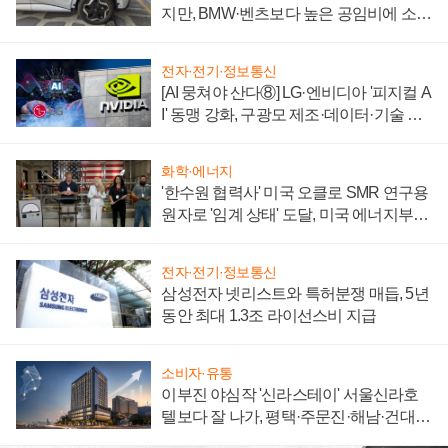
지만, BMW·벤츠보다 높은 공임비에 소비
자 불만 폭발
전자·전기·정보통신
[AI 뭉쳐야 산다⑧] LG·엔비디아 '피지컬 A
I' 동맹 강화, 구광모 제조·데이터·기술 결
집해 종합 로보틱스 기업으로
화학·에너지
'한수원 협력사' 미국 오클로 SMR 연구용
원자로 '임계 상태' 도달, 미국 에너지부
"중요한 이정표"
전자·전기·정보통신
삼성전자 넷리스트와 특허분쟁 매듭, 5년
동안 최대 1.3조 라이선스비 지급
소비자·유통
이부진 야심작 '신라스테이' 서울신라호
텔보다 잘 나가, 평택·주문진·해남·건대로
성장판 더 넓힌다