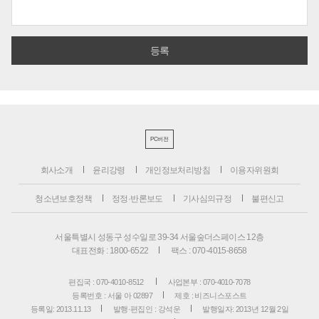
PC버전
회사소개
윤리강령
개인정보처리방침
이용자위원회
청소년보호정책
정정·반론보도
기사심의규정
불편신고
서울특별시 성동구 성수일로 39-34 서울숲더스페이스 12층
대표전화 : 1800-6522
팩스 : 070-4015-8658
편집국 : 070-4010-8512
사업본부 : 070-4010-7078
등록번호 : 서울 아 02897
제호 : 비즈니스포스트
등록일: 2013.11.13
발행·편집인 : 강석운
발행일자: 2013년 12월 2일