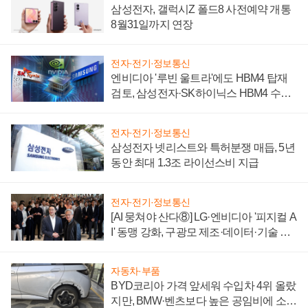
삼성전자, 갤럭시Z 폴드8 사전예약 개통
8월31일까지 연장
전자·전기·정보통신
엔비디아 '루빈 울트라'에도 HBM4 탑재
검토, 삼성전자·SK하이닉스 HBM4 수율
에 주도권 갈린다
전자·전기·정보통신
삼성전자 넷리스트와 특허분쟁 매듭, 5년
동안 최대 1.3조 라이선스비 지급
전자·전기·정보통신
[AI 뭉쳐야 산다⑧] LG·엔비디아 '피지컬 A
I' 동맹 강화, 구광모 제조·데이터·기술 결
집해 종합 로보틱스 기업으로
자동차·부품
BYD코리아 가격 앞세워 수입차 4위 올랐
지만, BMW·벤츠보다 높은 공임비에 소비