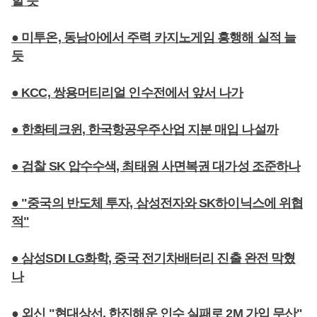
할 듯
● 미투온, 동남아에서 주력 카지노게임 흥행해 실적 늘
듯
● KCC, 쌍용머티리얼 인수전에서 앞서 나가
● 한화테크윈, 한국항공우주산업 지분 매입 나설까
● 검찰 SK 압수수색, 최태원 사면복권 대가성 조준하나
● "중국의 반도체 투자, 삼성전자와 SK하이닉스에 위협
적"
● 삼성SDI LG화학, 중국 전기차배터리 진출 완전 막혔
나
● 외신 "현대상선, 한진해운 인수 실패로 2M 가입 무산"