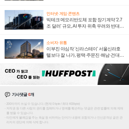
자 불만 폭발
인터넷·게임·콘텐츠
빅테크 메모리반도체 포함 장기계약 '2.7
조 달러' 규모, AI 투자 위축 우려와 반대
신호
소비자·유통
이부진 야심작 '신라스테이' 서울신라호
텔보다 잘 나가, 평택·주문진·해남·건대로
성장판 더 넓힌다
기사댓글
0
개
200자까지 쓰실 수 있습니다. (현재 0 byte / 최대 400byte)
저작권 등 다른 사람의 권리를 침해하거나 명예를 훼손하는 댓글은 관련 법률에 의해 제재
를 받을 수 있습니다.
타인에게 불쾌감을 주는 욕설 등 비하하는 단어가 내용에 포함되거나 인신공격성 글은 관
리자의 판단에 의해 삭제 합니다.