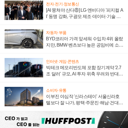
전자·전기·정보통신
[AI 뭉쳐야 산다⑧] LG·엔비디아 '피지컬 A
I' 동맹 강화, 구광모 제조·데이터·기술 결
집해 종합 로보틱스 기업으로
자동차·부품
BYD코리아 가격 앞세워 수입차 4위 올랐
지만, BMW·벤츠보다 높은 공임비에 소비
자 불만 폭발
인터넷·게임·콘텐츠
빅테크 메모리반도체 포함 장기계약 '2.7
조 달러' 규모, AI 투자 위축 우려와 반대
신호
소비자·유통
이부진 야심작 '신라스테이' 서울신라호
텔보다 잘 나가, 평택·주문진·해남·건대로
성장판 더 넓힌다