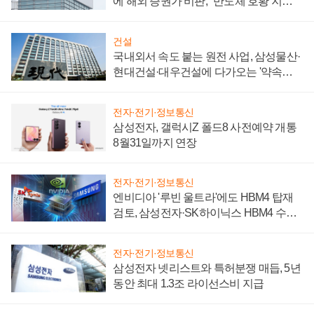
에 해외 증권가 비판, "반도체 호황 지속
성 의문"
건설
국내외서 속도 붙는 원전 사업, 삼성물산·
현대건설·대우건설에 다가오는 '약속의
시간'
전자·전기·정보통신
삼성전자, 갤럭시Z 폴드8 사전예약 개통
8월31일까지 연장
전자·전기·정보통신
엔비디아 '루빈 울트라'에도 HBM4 탑재
검토, 삼성전자·SK하이닉스 HBM4 수율
에 주도권 갈린다
전자·전기·정보통신
삼성전자 넷리스트와 특허분쟁 매듭, 5년
동안 최대 1.3조 라이선스비 지급