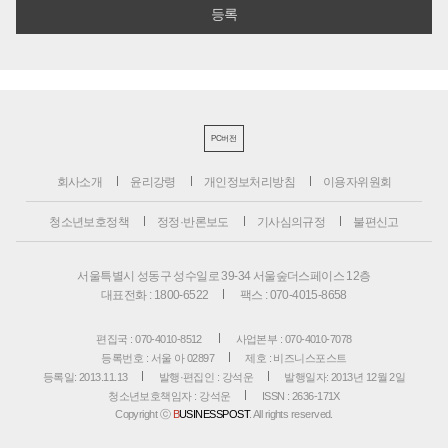
PC버전
회사소개
윤리강령
개인정보처리방침
이용자위원회
청소년보호정책
정정·반론보도
기사심의규정
불편신고
서울특별시 성동구 성수일로 39-34 서울숲더스페이스 12층
대표전화 : 1800-6522
팩스 : 070-4015-8658
편집국 : 070-4010-8512
사업본부 : 070-4010-7078
등록번호 : 서울 아 02897
제호 : 비즈니스포스트
등록일: 2013.11.13
발행·편집인 : 강석운
발행일자: 2013년 12월 2일
청소년보호책임자 : 강석운
ISSN : 2636-171X
Copyright ⓒ
B
USINESSPOST
. All rights reserved.