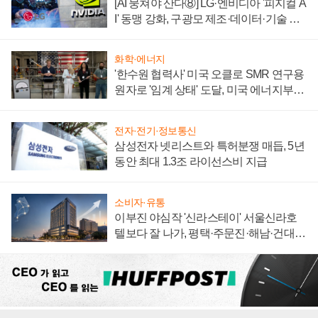
[AI 뭉쳐야 산다⑧] LG·엔비디아 '피지컬 A
I' 동맹 강화, 구광모 제조·데이터·기술 결
집해 종합 로보틱스 기업으로
화학·에너지
'한수원 협력사' 미국 오클로 SMR 연구용
원자로 '임계 상태' 도달, 미국 에너지부
"중요한 이정표"
전자·전기·정보통신
삼성전자 넷리스트와 특허분쟁 매듭, 5년
동안 최대 1.3조 라이선스비 지급
소비자·유통
이부진 야심작 '신라스테이' 서울신라호
텔보다 잘 나가, 평택·주문진·해남·건대로
성장판 더 넓힌다