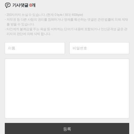
기사댓글
0
개
200자까지 쓰실 수 있습니다. (현재 0 byte / 최대 400byte)
저작권 등 다른 사람의 권리를 침해하거나 명예를 훼손하는 댓글은 관련 법률에 의해 제재
를 받을 수 있습니다.
타인에게 불쾌감을 주는 욕설 등 비하하는 단어가 내용에 포함되거나 인신공격성 글은 관
리자의 판단에 의해 삭제 합니다.