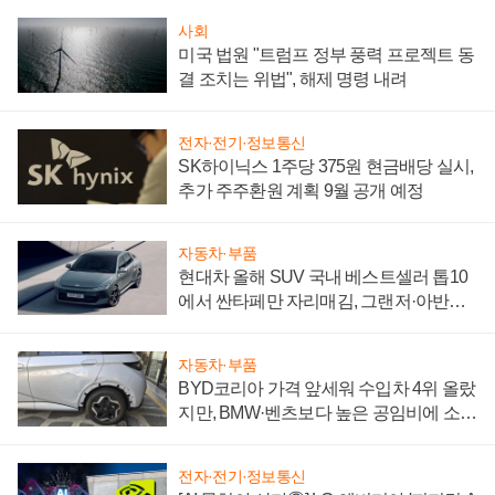
사회
미국 법원 "트럼프 정부 풍력 프로젝트 동
결 조치는 위법", 해제 명령 내려
전자·전기·정보통신
SK하이닉스 1주당 375원 현금배당 실시,
추가 주주환원 계획 9월 공개 예정
자동차·부품
현대차 올해 SUV 국내 베스트셀러 톱10
에서 싼타페만 자리매김, 그랜저·아반떼
'세단 쌍끌이'로 내수 방어
자동차·부품
BYD코리아 가격 앞세워 수입차 4위 올랐
지만, BMW·벤츠보다 높은 공임비에 소비
자 불만 폭발
전자·전기·정보통신