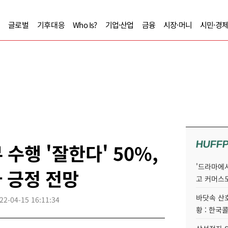
글로벌
기후대응
Who Is?
기업·산업
금융
시장·머니
시민·경
HUFF
수행 '잘한다' 50%,
'드라마에서
가 긍정 전망
고 커머스
바닷속 산
22-04-15 16:11:34
황 : 한국