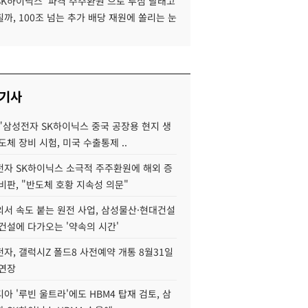
SK하이닉스 '파격 주주환원'으로 투심 달래고
까, 100조 넘는 추가 배당 재원에 쏠리는 눈
 기사
"삼성전자 SK하이닉스 중국 공장용 현지 생
도체 장비 시험, 미국 수출통제 ..
자 SK하이닉스 소극적 주주환원에 해외 증
비판, "반도체 호황 지속성 의문"
서 속도 붙는 원전 사업, 삼성물산·현대건설
건설에 다가오는 '약속의 시간'
자, 갤럭시Z 폴드8 사전예약 개통 8월31일
 연장
아 '루빈 울트라'에도 HBM4 탑재 검토, 삼