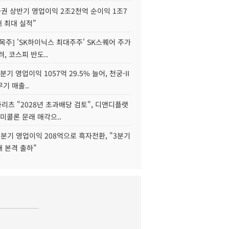
권 상반기 영업이익 2조2천억 순이익 1조7
대 최대 실적"
목주] 'SK하이닉스 최대주주' SK스퀘어 주가
려, 코스피 반도..
2분기 영업이익 1057억 29.5% 늘어, 천궁-II
기 매출..
화리츠 "2028년 초과배당 검토", 디앤디플랫
미콜론 문래 매각으..
분기 영업이익 208억으로 흑자전환, "3분기
재 본격 출하"