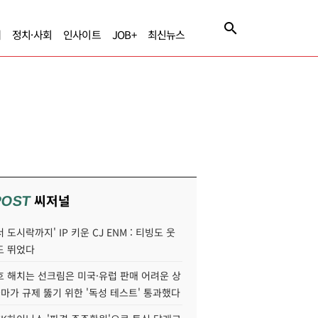
제
정치·사회
인사이트
JOB+
최신뉴스
씨저널
POST
 도시락까지' IP 키운 CJ ENM : 티빙도 웃
도 뛰었다
호 해치는 선크림은 미국·유럽 판매 어려운 상
콜마가 규제 뚫기 위한 '독성 테스트' 통과했다