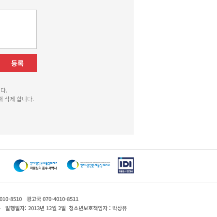
등록
다.
 삭제 합니다.
010-8510
광고국 070-4010-8511
운
발행일자: 2013년 12월 2일
청소년보호책임자 : 박상유