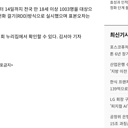
효성과 인적 
장
정화 단계 들
 14일까지 전국 만 18세 이상 1003명을 대상으
의 전화 걸기(RDD)방식으로 실시했으며 표본오차는
최신기
 누리집에서 확인할 수 있다. 김서아 기자
포스코퓨처엠
톤 6년 장
산업은행 
배포금지>
'지방 이전
한식 프랜
139억으로
LG 회장 
'피지컬 AI
공정위 은행
15조 과징