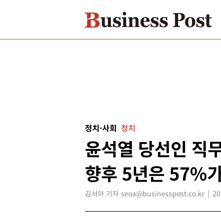
정치·사회
정치
윤석열 당선인 직무 
향후 5년은 57%
김서아 기자 seoa@businesspost.co.kr
20