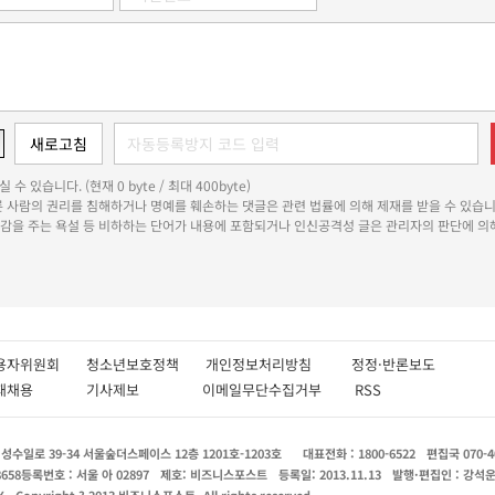
 수 있습니다. (현재 0 byte / 최대 400byte)
다른 사람의 권리를 침해하거나 명예를 훼손하는 댓글은 관련 법률에 의해 제재를 받을 수 있습니
쾌감을 주는 욕설 등 비하하는 단어가 내용에 포함되거나 인신공격성 글은 관리자의 판단에 의해
용자위원회
청소년보호정책
개인정보처리방침
정정·반론보도
인재채용
기사제보
이메일무단수집거부
RSS
수일로 39-34 서울숲더스페이스 12층 1201호-1203호
대표전화 : 1800-6522
편집국 070-4
8658
등록번호 : 서울 아 02897
제호: 비즈니스포스트
등록일: 2013.11.13
발행·편집인 : 강석
X
Copyright ? 2013 비즈니스포스트. All rights reserved.