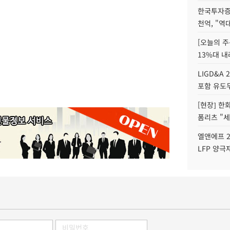
한국투자증
천억, "역
[오늘의 주
13%대 내
LIGD&A 
포함 유도무
[현장] 한
폼리츠 "세
엘앤에프 2
LFP 양극