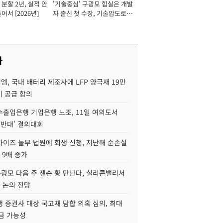
분할 2년, 실적 안
'기술중심' 구광모 힘실은 개발
이사 사장
어서 [2026년]
자 출신 첫 수장, 기술압도로
경쟁력 확보 사활 [2026년]
사
, 국내 배터리 제조사에 LFP 양극재 19만
기 공급 합의
수출입은행 기업은행 노조, 11일 여의도서
 반대' 결의대회
차이즈 놀부 법원에 회생 신청, 지난해 순손실
 9배 증가
구광모 다음 주 젠슨 황 만난다, 실리콘밸리서
' 논의 전망
 증권사 대상 국고채 담합 의혹 심의, 최대
금 가능성