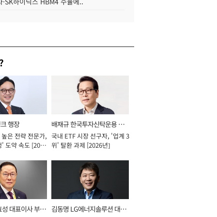
·SK하이닉스 HBM4 수율에..
?
뱅크 행장
배재규 한국투자신탁운용 대
 높은 전략 전문가,
국내 ETF 시장 선구자, '업계 3
표이사 사장
' 도약 속도 [2026
위' 탈환 과제 [2026년]
효성 대표이사 부회
김동명 LG에너지솔루션 대표