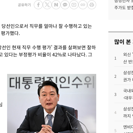
삼성전자 
공유하기
주가도 받칠
 당선인으로서 직무를 얼마나 잘 수행하고 있는
 평가했다.
많이 본
선인 현재 직무 수행 평가' 결과를 살펴보면 잘하
하고 있다는 부정평가 비율이 42%로 나타났다. 그
외신 
1
산 반
삼성전
2
권가 
국내외
3
·대우
심
삼성전
4
까지
엔비디
5