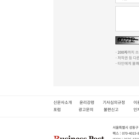
-
200자
까지 쓰실
- 저작권 등 
- 타인에게 불
신문사소개
윤리강령
기사심의규정
이
포럼
광고문의
불편신고
서울특별시 성동구 성
팩스 : 070-4015-
ISSN : 2636-171