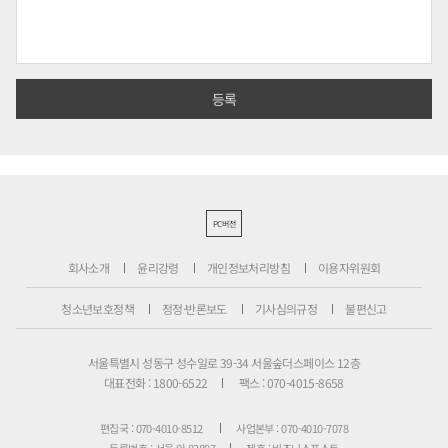
PC버전
회사소개
윤리강령
개인정보처리방침
이용자위원회
청소년보호정책
정정·반론보도
기사심의규정
불편신고
서울특별시 성동구 성수일로 39-34 서울숲더스페이스 12층
대표전화 : 1800-6522
팩스 : 070-4015-8658
편집국 : 070-4010-8512
사업본부 : 070-4010-7078
등록번호 : 서울 아 02897
제호 : 비즈니스포스트