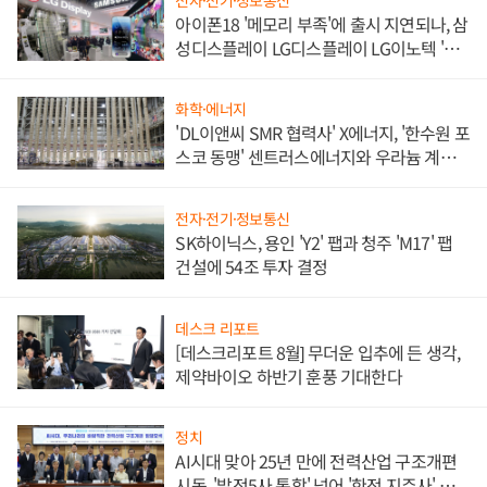
아이폰18 '메모리 부족'에 출시 지연되나, 삼
성디스플레이 LG디스플레이 LG이노텍 '탈
애플' 수익 다각화 속도
화학·에너지
'DL이앤씨 SMR 협력사' X에너지, '한수원 포
스코 동맹' 센트러스에너지와 우라늄 계약
체결
전자·전기·정보통신
SK하이닉스, 용인 'Y2' 팹과 청주 'M17' 팹
건설에 54조 투자 결정
데스크 리포트
[데스크리포트 8월] 무더운 입추에 든 생각,
제약바이오 하반기 훈풍 기대한다
정치
AI시대 맞아 25년 만에 전력산업 구조개편
시동, '발전5사 통합' 넘어 '한전 지주사' 재편