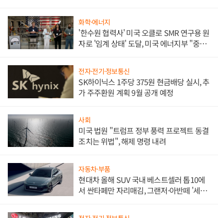
화학·에너지
'한수원 협력사' 미국 오클로 SMR 연구용 원
자로 '임계 상태' 도달, 미국 에너지부 "중요
한 이정표"
전자·전기·정보통신
SK하이닉스 1주당 375원 현금배당 실시, 추
가 주주환원 계획 9월 공개 예정
사회
미국 법원 "트럼프 정부 풍력 프로젝트 동결
조치는 위법", 해제 명령 내려
자동차·부품
현대차 올해 SUV 국내 베스트셀러 톱10에
서 싼타페만 자리매김, 그랜저·아반떼 '세단
쌍끌이'로 내수 방어
전자·전기·정보통신