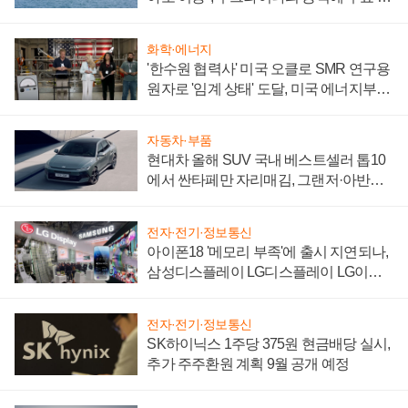
어
화학·에너지
'한수원 협력사' 미국 오클로 SMR 연구용
원자로 '임계 상태' 도달, 미국 에너지부
"중요한 이정표"
자동차·부품
현대차 올해 SUV 국내 베스트셀러 톱10
에서 싼타페만 자리매김, 그랜저·아반떼
'세단 쌍끌이'로 내수 방어
전자·전기·정보통신
아이폰18 '메모리 부족'에 출시 지연되나,
삼성디스플레이 LG디스플레이 LG이노
텍 '탈애플' 수익 다각화 속도
전자·전기·정보통신
SK하이닉스 1주당 375원 현금배당 실시,
추가 주주환원 계획 9월 공개 예정