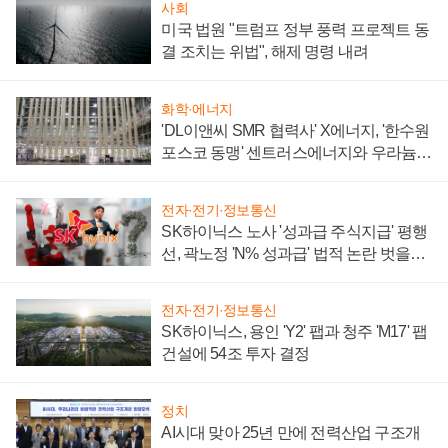
사회
미국 법원 "트럼프 정부 풍력 프로젝트 동
결 조치는 위법", 해제 명령 내려
화학·에너지
'DL이앤씨 SMR 협력사' X에너지, '한수원
포스코 동맹' 센트러스에너지와 우라늄
계약 체결
전자·전기·정보통신
SK하이닉스 노사 '성과급 주식지급' 평행
선, 곽노정 'N% 성과급' 법적 논란 벗을지
주목
전자·전기·정보통신
SK하이닉스, 용인 'Y2' 팹과 청주 'M17' 팹
건설에 54조 투자 결정
정치
AI시대 맞아 25년 만에 전력산업 구조개