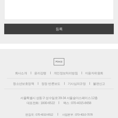
PC버전
회사소개
윤리강령
개인정보처리방침
이용자위원회
청소년보호정책
정정·반론보도
기사심의규정
불편신고
서울특별시 성동구 성수일로 39-34 서울숲더스페이스 12층
대표전화 : 1800-6522
팩스 : 070-4015-8658
편집국 : 070-4010-8512
사업본부 : 070-4010-7078